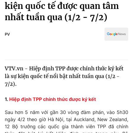
Chính trị
kiện quốc tế được quan tâm
Truyền hình
nhất tuần qua (1/2 - 7/2)
Văn hóa - Giải trí
Xã hội
Y tế
Đời sống
PV
Pháp luật
Công nghệ
Giáo dục
Y tế
VTV.vn - Hiệp định TPP được chính thức ký kết
Thế giới
là sự kiện quốc tế nổi bật nhất tuần qua (1/2 -
Tin tức
7/2).
Kinh tế
Thế giới đó đây
1.
Hiệp định TPP chính thức được ký kết
Tài chính
Dữ liệu và đời sống
Câu chuyện quốc tế
Thị trường
Sau hơn 5 năm với gần 30 vòng đàm phán, vào 5h30
ngày 4/2 theo giờ Hà Nội, tại Auckland, New Zealand,
Truyền hình
Góc doanh nghiệp
12 Bộ trưởng các quốc gia thành viên TPP đã chính