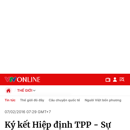
THẾ GIỚI
Chính trị
Tin tức
Thế giới đó đây
Câu chuyện quốc tế
Người Việt bốn phương
Xã hội
07/02/2016 07:29 GMT+7
Pháp luật
Chuyên mục
Kinh tế
Ký kết Hiệp định TPP - Sự
Thể thao