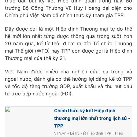
thức đặt bút ký kết Hiệp định quan trọng này. Bộ
Phim VTV
Giải trí
trưởng Bộ Công Thương Vũ Huy Hoàng đại diện cho
Hậu trường
Chính phủ Việt Nam đã chính thức ký tham gia TPP.
Điện ảnh
Đời sống
Nhân vật
Đây được coi là một Hiệp định Thương mại tự do thế
Âm nhạc
hệ mới lớn nhất từng được thông qua trong suốt hơn
Du lịch
Khán giả
Giáo dục
20 năm qua, kể từ thời điểm ra đời Tổ chức Thương
Sao
Làm đẹp
Giải sao mai
mại Thế giới (WTO) hay TPP còn được gọi là Hiệp định
Tuyển sinh
Thương mại của thế kỷ 21.
Công nghệ
Chất lượng cuộc sống
Học trực tuyến
Việt Nam được nhiều nhà nghiên cứu, cả trong và
Hitech Công nghệ tương lai
Giao lưu trực tuyến
ngoài nước, đánh giá có thể hưởng lợi đáng kể từ TPP
Sản phẩm
về tốc độ tăng trưởng GDP, xuất khẩu và thu hút đầu
tư trực tiếp nước ngoài (FDI).
Lịch phát sóng
Thị trường
Tư vấn
Chính thức ký kết Hiệp định
Chuyên mục khác
thương mại lớn nhất trong lịch sử -
TPP
Emagazine
Podcast
VTV.vn - Lễ ký kết Hiệp định TPP - Hiệp