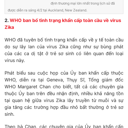
định thương mại lớn nhất trong lịch sử đã
Photo
Infographic
được diễn ra sáng 4/2 tại Auckland, New Zealand.
2.
WHO ban bố tình trạng khẩn cấp toàn cầu về virus
Video
Shorts video
Zika
WHO đã tuyên bố tình trạng khẩn cấp về y tế toàn cầu
VTV Money
VTV Thể thao
do sự lây lan của virus Zika cũng như sự bùng phát
của các ca dị tật ở trẻ sơ sinh có liên quan đến loại
VTV Sức khoẻ
Bất động sản
virus này.
Phát biểu sau cuộc họp của Ủy ban khẩn cấp thuộc
Thị trường 24h
Tấm lòng Việt
WHO, diễn ra tại Geneva, Thụy Sĩ, Tổng giám đốc
WHO Margaret Chan cho biết, tất cả các chuyên gia
VTV4
Vươn mình bằng AI
thuộc Ủy ban trên đều nhận định, nhiều khả năng tồn
tại quan hệ giữa virus Zika lây truyền từ muỗi và sự
gia tăng các trường hợp đầu nhỏ bất thường ở trẻ sơ
VTV9
VTV8
sinh.
Liên hệ tòa soạn
English
Theo bà Chan, các chuyên gia của Ủy ban khẩn cấp