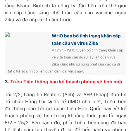
Email:
toasoan@vtv.vn
rằng Bharat Biotech là công ty đầu tiên trên thế giới
Liên hệ quảng cáo:
024-7300.7108
xin cấp bằng sáng chế toàn cầu cho vaccine ngừa
Zika và đã nộp từ 1 năm trước.
WHO ban bố tình trạng khẩn cấp
toàn cầu về virus Zika
VTV.vn - WHO tuyên bố tình trạng khẩn cấp
về y tế toàn cầu do sự lây lan của virus
Zika cũng như sự bùng phát của các ca dị
tật ở trẻ sơ sinh có liên quan đến loại virus này.
3.
Triều Tiên thông báo kế hoạch phóng vệ tinh mới
® Cấm sao chép dưới mọi hình thức nếu không có sự chấp
Tối 2/2, hãng tin Reuters (Anh) và AFP (Pháp) đưa tin
thuận bằng văn bản. Ghi rõ nguồn VTV.vn khi phát hành lại
Tổ chức Hàng hải Quốc tế (IMO) cho biết, Triều Tiên
thông tin từ website này.
đã thông báo tới cơ quan Liên Hợp Quốc này về kế
hoạch phóng vệ tinh trong khoảng thời gian từ ngày
8/2 - 25/2. Bên cạnh đó, phía Triều Tiên cũng đã ban
bố lệnh cấm tàu thuyền đi lại để tiến hành vụ phóng