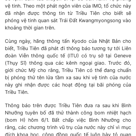
vệ tinh. Theo một phát ngôn viên của IMO, tổ chức này
đã nhận được thông tin từ Triều Tiên cho biết sẽ
phóng vệ tinh quan sát Trái Đất Kwangmyongsong vào
khoảng thời gian trên.
Cùng ngày, hãng thông tấn Kyodo của Nhật Bản cho
biết, Triều Tiên đã phát đi thông báo tương tự tới Liên
đoàn Viễn thông quốc tế (ITU) có trụ sở tại Geneve
(Thụy Sĩ) thông qua các kênh ngoại giao. Trước đó,
giới chức Mỹ cho rằng, Triều Tiên có thể đang chuẩn
bị phóng thử tên lửa tầm xa sau khi vệ tinh của nước
này ghi nhận được các hoạt động tại bãi phóng của
Triều Tiên.
Thông báo trên được Triều Tiên đưa ra sau khi Bình
Nhưỡng tuyên bố đã thử thành công bom nhiệt hạch
(bom H) hôm 6/1. Bất chấp việc Bình Nhưỡng cho
rằng, các chương trình vũ trụ của nước này chỉ vì mục
đích khoa học, cộng đồng quốc tế luôn bày tỏ quan