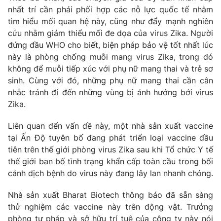
nhất trí cần phải phối hợp các nỗ lực quốc tế nhằm
tìm hiểu mối quan hệ này, cũng như đẩy mạnh nghiên
cứu nhằm giảm thiểu mối đe dọa của virus Zika. Người
đứng đầu WHO cho biết, biện pháp bảo vệ tốt nhất lúc
THỜI BÁO VTV
này là phòng chống muỗi mang virus Zika, trong đó
không để muỗi tiếp xúc với phụ nữ mang thai và trẻ sơ
Theo dõi báo trên
sinh. Cùng với đó, những phụ nữ mang thai cần cân
nhắc tránh đi đến những vùng bị ảnh hưởng bởi virus
Zika.
Cơ quan chủ quản:
Đài Truyền hình Việt Nam
Cơ quan báo chí:
Thời báo VTV
Liên quan đến vấn đề này, một nhà sản xuất vaccine
Giấy phép hoạt động báo in và báo điện tử số 483/GP-BTTTT
tại Ấn Độ tuyên bố đang phát triển loại vaccine đầu
cấp ngày 29/12/2023
tiên trên thế giới phòng virus Zika sau khi Tổ chức Y tế
Tổng Biên tập:
Vũ Thanh Thủy
thế giới ban bố tình trạng khẩn cấp toàn cầu trong bối
Phó Tổng Biên tập:
Nguyễn Thị Mỹ Hạnh, Phạm Quốc Thắng,
cảnh dịch bệnh do virus này đang lây lan nhanh chóng.
Nguyễn Trọng Ninh
Tổng đài VTV:
Nhà sản xuất Bharat Biotech thông báo đã sẵn sàng
024.38 355 931 - 024.38 355 932
thử nghiệm các vaccine này trên động vật. Trưởng
Ðiện thoại Thời báo VTV:
024.66 897 897
phòng tư pháp và sở hữu trí tuệ của công ty này nói