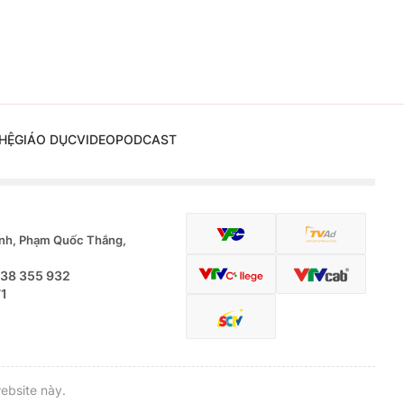
HỆ
GIÁO DỤC
VIDEO
PODCAST
nh, Phạm Quốc Thắng,
.38 355 932
71
ebsite này.