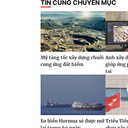
TIN CÙNG CHUYÊN MỤC
Mỹ tăng tốc xây dựng chuỗi
Anh xây d
cung ứng đất hiếm
giúp ứng 
tai
Eo biển Hormuz sẽ được mở
Triều Tiê
lại trong 60 ngày
chưa xác 