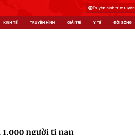
Truyền hình trực tuyến
KINH TẾ
TRUYỀN HÌNH
GIẢI TRÍ
Y TẾ
ĐỜI SỐNG
Pháp luật
Y tế
Truyền hình
Multimedia
Phim VTV
Video
Hậu trường
Shorts video
Nhân vật
Podcast
Khán giả
EMagazine
Giải sao mai
Photo
 1.000 người tị nạn
Infographic