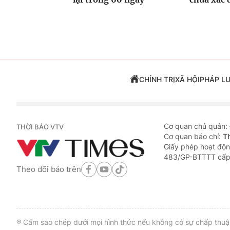
CHÍNH TRỊ
XÃ HỘI
PHÁP L
Cơ quan chủ quản:
THỜI BÁO VTV
Cơ quan báo chí:
T
Giấy phép hoạt độn
483/GP-BTTTT cấp
Theo dõi báo trên
® Cấm sao chép dưới mọi hình thức nếu không có sự chấp thuận 