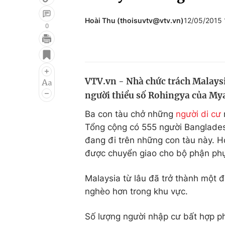
Hoài Thu (thoisuvtv@vtv.vn)
12/05/2015 
0
Giải trí
Đời sống
Điện ảnh
Du lịch
VTV.vn - Nhà chức trách Malaysi
Âm nhạc
Làm đẹp
người thiểu số Rohingya của My
Sao
Chất lượng cuộc sốn
Ba con tàu chở những
người di cư
Tổng cộng có 555 người Banglade
đang đi trên những con tàu này. 
được chuyển giao cho bộ phận phụ 
Malaysia từ lâu đã trở thành một
nghèo hơn trong khu vực.
Số lượng người nhập cư bất hợp 