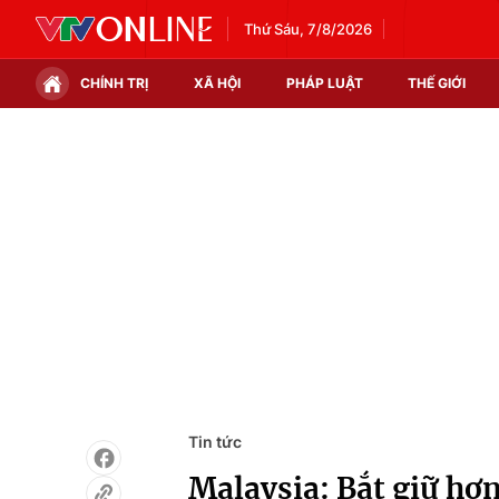
Thứ Sáu, 7/8/2026
CHÍNH TRỊ
XÃ HỘI
PHÁP LUẬT
THẾ GIỚI
Chính trị
Xã hội
Thế giới
Kinh tế
Tin tức
Tài chính
Thế giới đó đây
Thị trường
Câu chuyện quốc tế
Góc doanh nghiệp
Dữ liệu và đời sống
Tin tức
Malaysia: Bắt giữ hơn