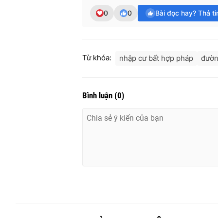
0
0
Bài đọc hay? Thả t
Từ khóa:
nhập cư bất hợp pháp
đườn
Bình luận
(
0
)