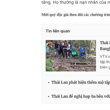
tăng. Họ thường là nạn nhân của 
Mời quý độc giả theo dõi các chương trì
Tin liên quan
Thái 
Bang
VTV.v
tập t
biên 
Thái Lan phát hiện thêm mộ tậ
Thái Lan đề nghị họp ba bên vớ