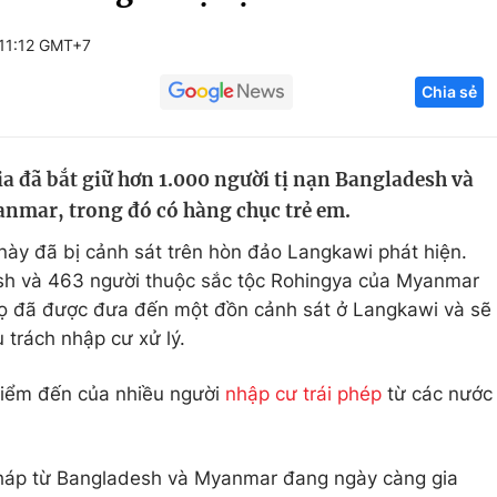
Góc ảnh
11:12 GMT+7
Chia sẻ
Giáo dục
Công nghệ
Tuyển sinh
Hitech Công ng
a đã bắt giữ hơn 1.000 người tị nạn Bangladesh và
Học trực tuyến
Sản phẩm
anmar, trong đó có hàng chục trẻ em.
g
Thị trường
này đã bị cảnh sát trên hòn đảo Langkawi phát hiện.
Tư vấn
sh và 463 người thuộc sắc tộc Rohingya của Myanmar
Họ đã được đưa đến một đồn cảnh sát ở Langkawi và sẽ
trách nhập cư xử lý.
 điểm đến của nhiều người
nhập cư trái phép
từ các nước
pháp từ Bangladesh và Myanmar đang ngày càng gia