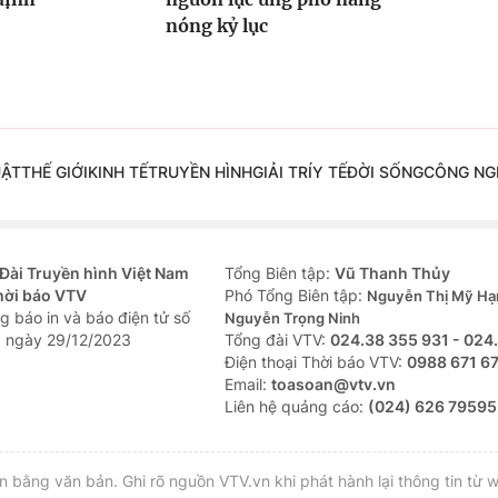
nóng kỷ lục
UẬT
THẾ GIỚI
KINH TẾ
TRUYỀN HÌNH
GIẢI TRÍ
Y TẾ
ĐỜI SỐNG
CÔNG NG
Đài Truyền hình Việt Nam
Tổng Biên tập:
Vũ Thanh Thủy
hời báo VTV
Phó Tổng Biên tập:
Nguyễn Thị Mỹ Hạ
g báo in và báo điện tử số
Nguyễn Trọng Ninh
 ngày 29/12/2023
Tổng đài VTV:
024.38 355 931 - 024
Ðiện thoại Thời báo VTV:
0988 671 6
Email:
toasoan@vtv.vn
Liên hệ quảng cáo:
(024) 626 79595
bằng văn bản. Ghi rõ nguồn VTV.vn khi phát hành lại thông tin từ w