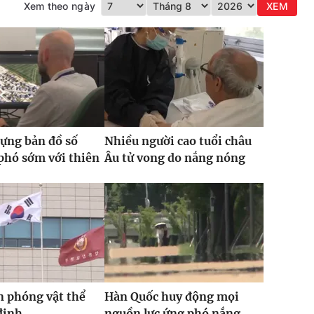
Xem theo ngày
XEM
ựng bản đồ số
Nhiều người cao tuổi châu
phó sớm với thiên
Âu tử vong do nắng nóng
n phóng vật thể
Hàn Quốc huy động mọi
định
nguồn lực ứng phó nắng