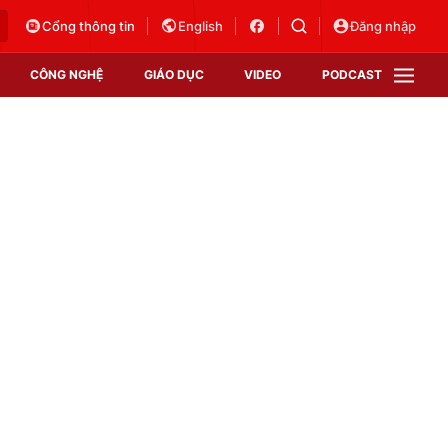
Cổng thông tin
English
Đăng nhập
CÔNG NGHỆ
GIÁO DỤC
VIDEO
PODCAST
VTV Money
VTV Thể thao
VTV Sức khoẻ
Bất động sản
Thị trường 24h
Tấm lòng Việt
Vươn mình bằng AI
VTV4
VTV8
VTV9
Lịch phát sóng
Giao lưu trực tuyến
Sự kiện