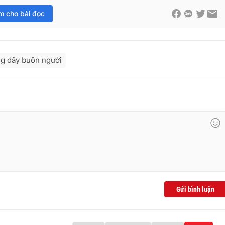
im cho bài đọc
g dây buôn người
Gửi bình luận