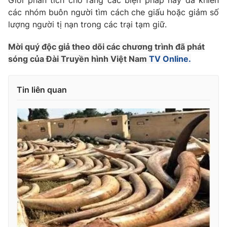
Giới phân tích cho rằng các biện pháp này đã khiến
các nhóm buôn người tìm cách che giấu hoặc giảm số
Photo
Infographic
lượng người tị nạn trong các trại tạm giữ.
Video
Shorts video
Mời quý độc giả theo dõi các chương trình đã phát
sóng của Đài Truyền hình Việt Nam
TV Online.
VTV Money
VTV Thể thao
Tin liên quan
VTV Sức khoẻ
Bất động sản
Thị trường 24h
Tấm lòng Việt
VTV4
Vươn mình bằng AI
VTV9
VTV8
Liên hệ tòa soạn
English