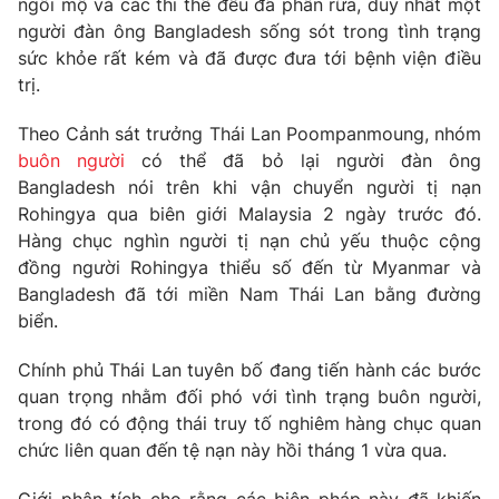
ngôi mộ và các thi thể đều đã phân rữa, duy nhất một
Phim VTV
Giải trí
người đàn ông Bangladesh sống sót trong tình trạng
Hậu trường
sức khỏe rất kém và đã được đưa tới bệnh viện điều
Điện ảnh
trị.
Đời sống
Nhân vật
Âm nhạc
Theo Cảnh sát trưởng Thái Lan Poompanmoung, nhóm
Du lịch
Khán giả
Giáo dục
Sao
buôn người
có thể đã bỏ lại người đàn ông
Làm đẹp
Giải sao mai
Bangladesh nói trên khi vận chuyển người tị nạn
Tuyển sinh
Rohingya qua biên giới Malaysia 2 ngày trước đó.
Công nghệ
Chất lượng cuộc sống
Hàng chục nghìn người tị nạn chủ yếu thuộc cộng
Học trực tuyến
Hitech Công nghệ tương lai
đồng người Rohingya thiểu số đến từ Myanmar và
Giao lưu trực tuyến
Bangladesh đã tới miền Nam Thái Lan bằng đường
Sản phẩm
biển.
Lịch phát sóng
Thị trường
Chính phủ Thái Lan tuyên bố đang tiến hành các bước
quan trọng nhằm đối phó với tình trạng buôn người,
Tư vấn
trong đó có động thái truy tố nghiêm hàng chục quan
Chuyên mục khác
chức liên quan đến tệ nạn này hồi tháng 1 vừa qua.
Emagazine
Podcast