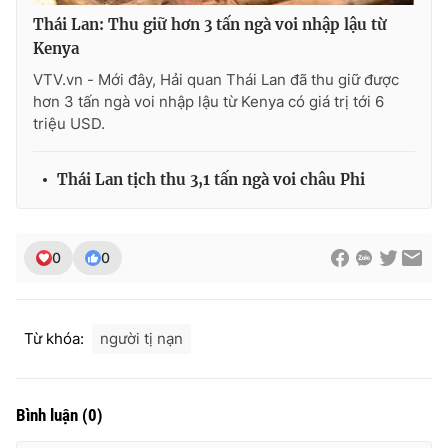
Thái Lan: Thu giữ hơn 3 tấn ngà voi nhập lậu từ
Kenya
VTV.vn - Mới đây, Hải quan Thái Lan đã thu giữ được
THỜI BÁO VTV
hơn 3 tấn ngà voi nhập lậu từ Kenya có giá trị tới 6
triệu USD.
Thái Lan tịch thu 3,1 tấn ngà voi châu Phi
Theo dõi báo trên
Cơ quan chủ quản:
Đài Truyền hình Việt Nam
0
0
Cơ quan báo chí:
Thời báo VTV
Giấy phép hoạt động báo in và báo điện tử số 483/GP-BTTTT
cấp ngày 29/12/2023
Từ khóa:
người tị nạn
Tổng Biên tập:
Vũ Thanh Thủy
Phó Tổng Biên tập:
Nguyễn Thị Mỹ Hạnh, Phạm Quốc Thắng,
Nguyễn Trọng Ninh
Bình luận
(
0
)
Tổng đài VTV:
024.38 355 931 - 024.38 355 932