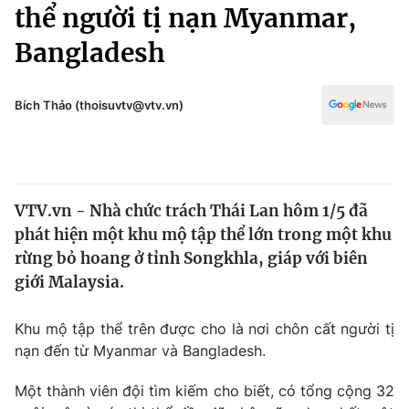
Chính trị
thể người tị nạn Myanmar,
Truyền hình
Bangladesh
Văn hóa - Giải trí
Xã hội
Y tế
Đời sống
Bích Thảo (thoisuvtv@vtv.vn)
Pháp luật
Công nghệ
Giáo dục
Y tế
VTV.vn - Nhà chức trách Thái Lan hôm 1/5 đã
Thế giới
phát hiện một khu mộ tập thể lớn trong một khu
Tin tức
rừng bỏ hoang ở tỉnh Songkhla, giáp với biên
Kinh tế
giới Malaysia.
Thế giới đó đây
Tài chính
Dữ liệu và đời sống
Câu chuyện quốc tế
Khu mộ tập thể trên được cho là nơi chôn cất người tị
Thị trường
nạn đến từ Myanmar và Bangladesh.
Truyền hình
Góc doanh nghiệp
Một thành viên đội tìm kiếm cho biết, có tổng cộng 32