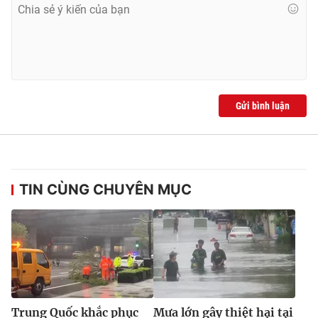
Ðiện thoại Thời báo VTV:
024.66 897 897
Email:
toasoan@vtv.vn
Liên hệ quảng cáo:
024-7300.7108
Gửi bình luận
TIN CÙNG CHUYÊN MỤC
® Cấm sao chép dưới mọi hình thức nếu không có sự chấp
thuận bằng văn bản. Ghi rõ nguồn VTV.vn khi phát hành lại
thông tin từ website này.
Trung Quốc khắc phục
Mưa lớn gây thiệt hại tại