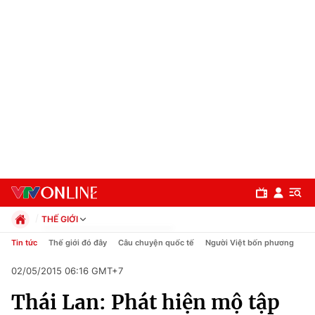
THẾ GIỚI
Chính trị
Tin tức
Thế giới đó đây
Câu chuyện quốc tế
Người Việt bốn phương
Xã hội
02/05/2015 06:16 GMT+7
Pháp luật
Chuyên mục
Kinh tế
Thái Lan: Phát hiện mộ tập
Thể thao