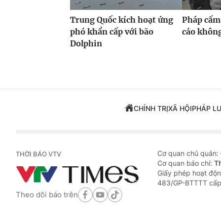
Trung Quốc kích hoạt ứng
Pháp cấm
phó khẩn cấp với bão
cáo khôn
Dolphin
CHÍNH TRỊ
XÃ HỘI
PHÁP L
Cơ quan chủ quản:
THỜI BÁO VTV
Cơ quan báo chí:
T
Giấy phép hoạt độn
483/GP-BTTTT cấp
Theo dõi báo trên