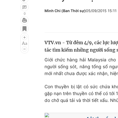
Minh Chi (Ban Thời sự)
05/09/2015 15:1
0
Giải trí
Đời sống
Điện ảnh
Du lịch
VTV.vn - Từ đêm 4/9, các lực lư
Âm nhạc
Làm đẹp
tác tìm kiếm những người sống s
Sao
Chất lượng cuộc sốn
Giới chức hàng hải Malaysia cho 
người sống sót, nâng tổng số ngư
mới nhất chưa được xác nhận, hiện
Con thuyền bị lật có sức chứa kh
gặp nạn trên thuyền có thể có tới 
do chở quá tải và thời tiết xấu. N