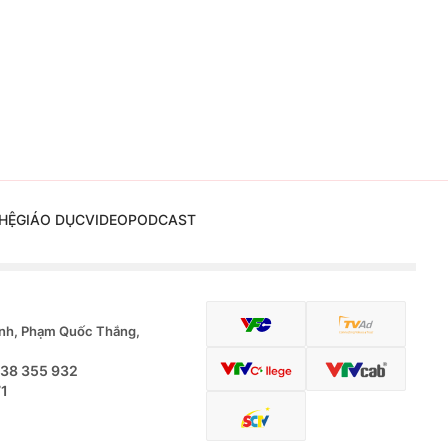
HỆ
GIÁO DỤC
VIDEO
PODCAST
nh, Phạm Quốc Thắng,
.38 355 932
71