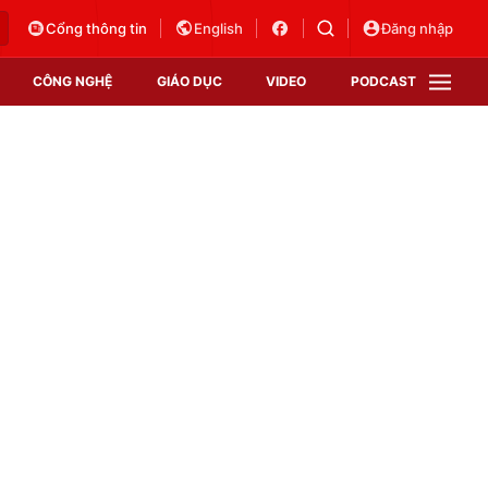
Cổng thông tin
English
Đăng nhập
CÔNG NGHỆ
GIÁO DỤC
VIDEO
PODCAST
VTV Money
VTV Thể thao
VTV Sức khoẻ
Bất động sản
Thị trường 24h
Tấm lòng Việt
Vươn mình bằng AI
VTV4
VTV8
VTV9
Lịch phát sóng
Giao lưu trực tuyến
Sự kiện