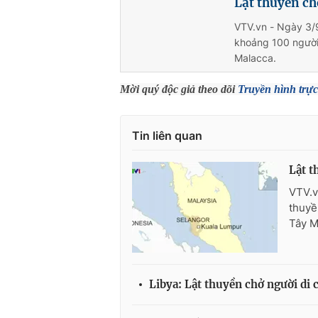
Lật thuyền ch
VTV.vn - Ngày 3/9
khoảng 100 người 
Malacca.
Mời quý độc giả theo dõi
Truyền hình trực
Tin liên quan
Lật t
VTV.v
thuyề
Tây M
Libya: Lật thuyền chở người di 