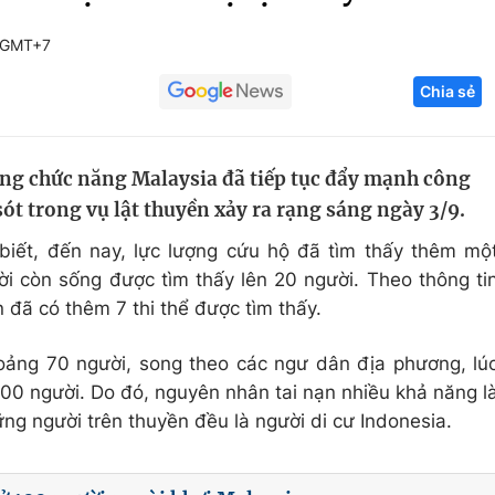
Góc ảnh
1 GMT+7
Chia sẻ
Giáo dục
Công nghệ
Tuyển sinh
Hitech Công ng
ợng chức năng Malaysia đã tiếp tục đẩy mạnh công
Học trực tuyến
Sản phẩm
ót trong vụ lật thuyền xảy ra rạng sáng ngày 3/9.
g
Thị trường
biết, đến nay, lực lượng cứu hộ đã tìm thấy thêm mộ
Tư vấn
ời còn sống được tìm thấy lên 20 người. Theo thông ti
 đã có thêm 7 thi thể được tìm thấy.
oảng 70 người, song theo các ngư dân địa phương, lú
100 người. Do đó, nguyên nhân tai nạn nhiều khả năng l
hững người trên thuyền đều là người di cư Indonesia.