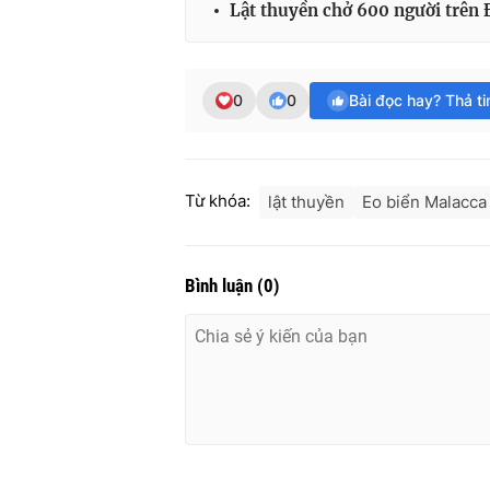
Lật thuyền chở 600 người trên 
0
0
Bài đọc hay? Thả t
Từ khóa:
lật thuyền
Eo biển Malacca
Bình luận
(
0
)