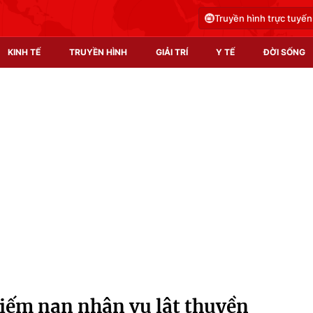
Truyền hình trực tuyến
KINH TẾ
TRUYỀN HÌNH
GIẢI TRÍ
Y TẾ
ĐỜI SỐNG
Pháp luật
Y tế
Truyền hình
Multimedia
Phim VTV
Video
Hậu trường
Shorts video
Nhân vật
Podcast
Khán giả
EMagazine
Giải sao mai
Photo
kiếm nạn nhân vụ lật thuyền
Infographic