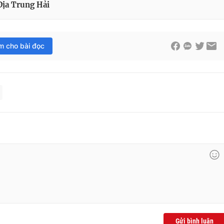
Địa Trung Hải
im cho bài đọc
Gửi bình luận