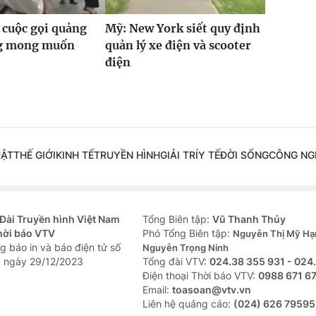
 cuộc gọi quảng
Mỹ: New York siết quy định
g mong muốn
quản lý xe điện và scooter
điện
UẬT
THẾ GIỚI
KINH TẾ
TRUYỀN HÌNH
GIẢI TRÍ
Y TẾ
ĐỜI SỐNG
CÔNG NG
Đài Truyền hình Việt Nam
Tổng Biên tập:
Vũ Thanh Thủy
hời báo VTV
Phó Tổng Biên tập:
Nguyễn Thị Mỹ Hạ
g báo in và báo điện tử số
Nguyễn Trọng Ninh
 ngày 29/12/2023
Tổng đài VTV:
024.38 355 931 - 024
Ðiện thoại Thời báo VTV:
0988 671 6
Email:
toasoan@vtv.vn
Liên hệ quảng cáo:
(024) 626 79595