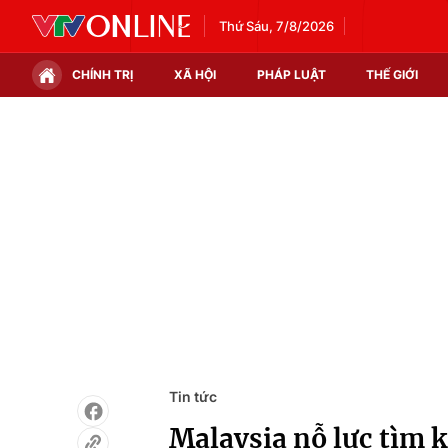
Thứ Sáu, 7/8/2026
CHÍNH TRỊ
XÃ HỘI
PHÁP LUẬT
THẾ GIỚI
Chính trị
Xã hội
Thế giới
Kinh tế
Tin tức
Tài chính
Thế giới đó đây
Thị trường
Câu chuyện quốc tế
Góc doanh nghiệp
Dữ liệu và đời sống
Tin tức
Malaysia nỗ lực tìm 