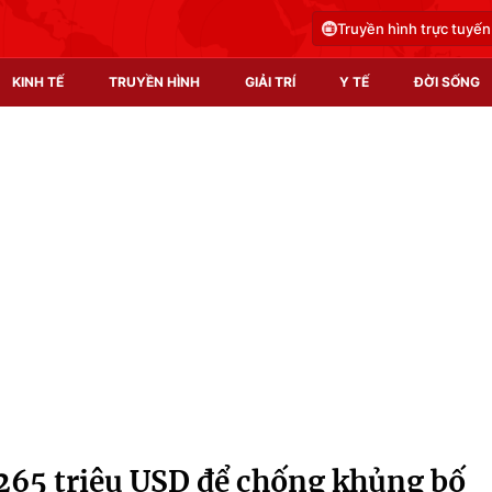
Truyền hình trực tuyến
KINH TẾ
TRUYỀN HÌNH
GIẢI TRÍ
Y TẾ
ĐỜI SỐNG
Pháp luật
Y tế
Truyền hình
Multimedia
Phim VTV
Video
Hậu trường
Shorts video
Nhân vật
Podcast
Khán giả
EMagazine
Giải sao mai
Photo
265 triệu USD để chống khủng bố
Infographic