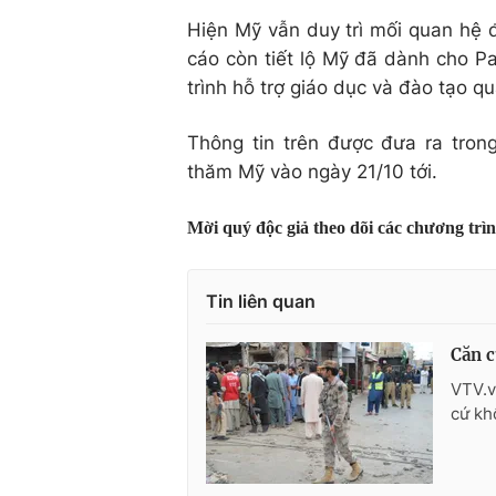
Hiện Mỹ vẫn duy trì mối quan hệ đ
cáo còn tiết lộ Mỹ đã dành cho Pa
trình hỗ trợ giáo dục và đào tạo q
Thông tin trên được đưa ra tron
thăm Mỹ vào ngày 21/10 tới.
Mời quý độc giả theo dõi các chương trì
Tin liên quan
Căn c
VTV.v
cứ kh