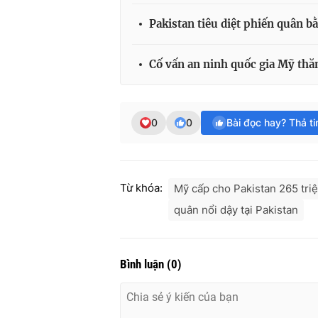
Pakistan tiêu diệt phiến quân b
Cố vấn an ninh quốc gia Mỹ thă
0
0
Bài đọc hay? Thả t
Từ khóa:
Mỹ cấp cho Pakistan 265 tri
quân nổi dậy tại Pakistan
Bình luận
(
0
)