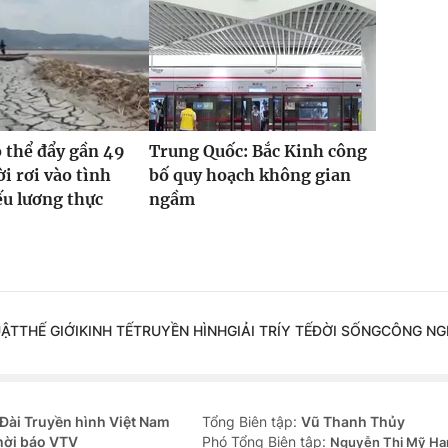
ó thể đẩy gần 49
Trung Quốc: Bắc Kinh công
ời rơi vào tình
bố quy hoạch không gian
ếu lương thực
ngầm
UẬT
THẾ GIỚI
KINH TẾ
TRUYỀN HÌNH
GIẢI TRÍ
Y TẾ
ĐỜI SỐNG
CÔNG NG
Đài Truyền hình Việt Nam
Tổng Biên tập:
Vũ Thanh Thủy
hời báo VTV
Phó Tổng Biên tập:
Nguyễn Thị Mỹ Hạ