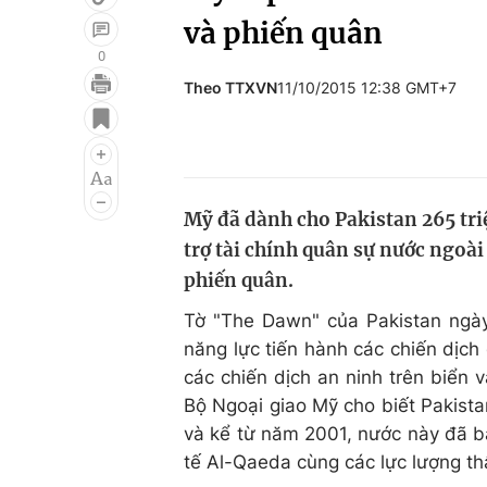
và phiến quân
0
Theo TTXVN
11/10/2015 12:38 GMT+7
Giải trí
Đời sống
Điện ảnh
Du lịch
Âm nhạc
Làm đẹp
Mỹ đã dành cho Pakistan 265 tri
Sao
Chất lượng cuộc sốn
trợ tài chính quân sự nước ngoà
phiến quân.
Tờ "The Dawn" của Pakistan ngày 
năng lực tiến hành các chiến dịch
các chiến dịch an ninh trên biển 
Bộ Ngoại giao Mỹ cho biết Pakist
và kể từ năm 2001, nước này đã b
tế Al-Qaeda cùng các lực lượng th