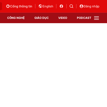
Cổng thông tin
English
Đăng nhập
CÔNG NGHỆ
GIÁO DỤC
VIDEO
PODCAST
VTV Money
VTV Thể thao
VTV Sức khoẻ
Bất động sản
Thị trường 24h
Tấm lòng Việt
Vươn mình bằng AI
VTV4
VTV8
VTV9
Lịch phát sóng
Giao lưu trực tuyến
Sự kiện