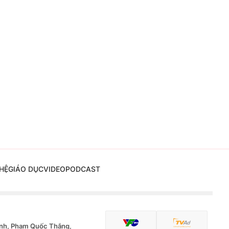
HỆ
GIÁO DỤC
VIDEO
PODCAST
nh, Phạm Quốc Thắng,