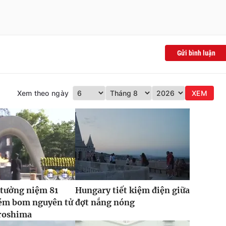
Gửi bình luận
Xem theo ngày
XEM
 tưởng niệm 81
Hungary tiết kiệm điện giữa
ém bom nguyên tử
đợt nắng nóng
roshima