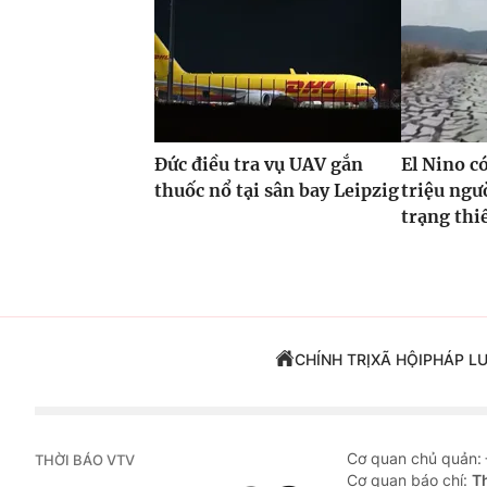
Đức điều tra vụ UAV gắn
El Nino c
thuốc nổ tại sân bay Leipzig
triệu ngư
trạng thi
CHÍNH TRỊ
XÃ HỘI
PHÁP L
Cơ quan chủ quản:
THỜI BÁO VTV
Cơ quan báo chí:
T