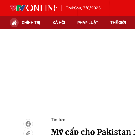
Thứ Sáu, 7/8/2026
CHÍNH TRỊ
XÃ HỘI
PHÁP LUẬT
THẾ GIỚI
Chính trị
Xã hội
Thế giới
Kinh tế
Tin tức
Tài chính
Thế giới đó đây
Thị trường
Câu chuyện quốc tế
Góc doanh nghiệp
Dữ liệu và đời sống
Tin tức
Mỹ cấp cho Pakistan 