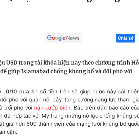
Góc ảnh
Giáo dục
Công nghệ
Chia sẻ
Tuyển sinh
Hitech Công ng
Học trực tuyến
Sản phẩm
ệu USD trong tài khóa hiện nay theo chương trình Hỗ
g
Thị trường
i để giúp Islamabad chống khủng bố và đối phó với
Tư vấn
10/10 đưa tin số tiền trên sẽ giúp nước này cải thiệ
 đối phó với quân nổi dậy, tăng cường năng lực tham gi
và đối phó với
nạn cướp biển
. Báo trên dẫn báo cáo củ
an đã hợp tác với Mỹ trong những nỗ lực chống khủng b
ắt giữ hơn 600 thành viên của mạng lưới khủng bố quố
ân cận.