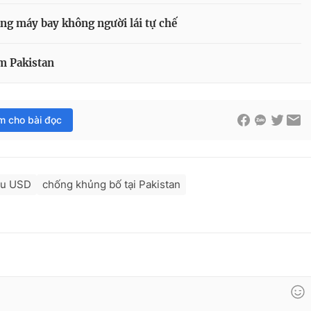
ằng máy bay không người lái tự chế
m Pakistan
im cho bài đọc
ệu USD
chống khủng bố tại Pakistan