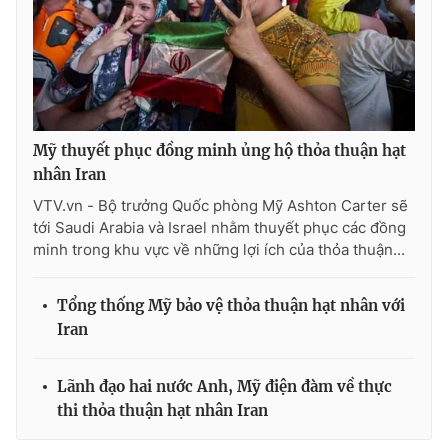
Photo
Infographic
Video
Shorts video
VTV Money
VTV Thể thao
Mỹ thuyết phục đồng minh ủng hộ thỏa thuận hạt
nhân Iran
VTV.vn - Bộ trưởng Quốc phòng Mỹ Ashton Carter sẽ
VTV Sức khoẻ
Bất động sản
tới Saudi Arabia và Israel nhằm thuyết phục các đồng
minh trong khu vực về những lợi ích của thỏa thuận...
Thị trường 24h
Tấm lòng Việt
Tổng thống Mỹ bảo vệ thỏa thuận hạt nhân với
VTV4
Vươn mình bằng AI
Iran
VTV9
VTV8
Lãnh đạo hai nước Anh, Mỹ điện đàm về thực
thi thỏa thuận hạt nhân Iran
Liên hệ tòa soạn
English