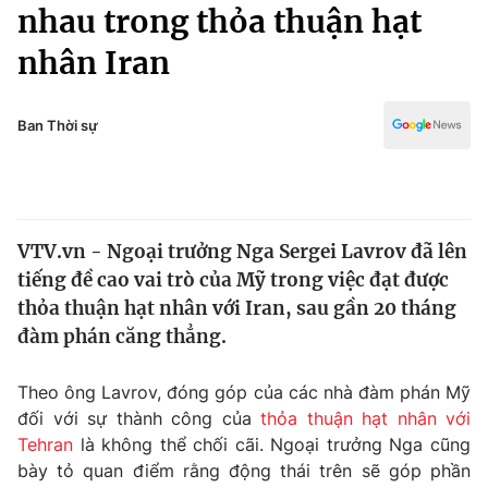
Chính trị
nhau trong thỏa thuận hạt
Truyền hình
nhân Iran
Văn hóa - Giải trí
Xã hội
Y tế
Đời sống
Ban Thời sự
Pháp luật
Công nghệ
Giáo dục
Y tế
VTV.vn - Ngoại trưởng Nga Sergei Lavrov đã lên
Thế giới
tiếng đề cao vai trò của Mỹ trong việc đạt được
Tin tức
thỏa thuận hạt nhân với Iran, sau gần 20 tháng
Kinh tế
đàm phán căng thẳng.
Thế giới đó đây
Tài chính
Dữ liệu và đời sống
Câu chuyện quốc tế
Theo ông Lavrov, đóng góp của các nhà đàm phán Mỹ
Thị trường
đối với sự thành công của
thỏa thuận hạt nhân với
Tehran
là không thể chối cãi. Ngoại trưởng Nga cũng
Truyền hình
Góc doanh nghiệp
bày tỏ quan điểm rằng động thái trên sẽ góp phần