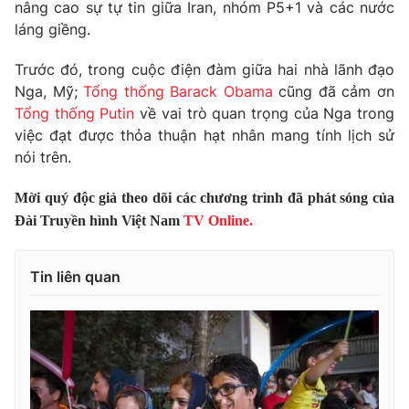
Phim VTV
nâng cao sự tự tin giữa Iran, nhóm P5+1 và các nước
Giải trí
láng giềng.
Hậu trường
Điện ảnh
Trước đó, trong cuộc điện đàm giữa hai nhà lãnh đạo
Đời sống
Nhân vật
Nga, Mỹ;
Tổng thống Barack Obama
cũng đã cảm ơn
Âm nhạc
Du lịch
Tổng thống Putin
về vai trò quan trọng của Nga trong
Khán giả
Giáo dục
Sao
việc đạt được thỏa thuận hạt nhân mang tính lịch sử
Làm đẹp
Giải sao mai
nói trên.
Tuyển sinh
Công nghệ
Chất lượng cuộc sống
Mời quý độc giả theo dõi các chương trình đã phát sóng của
Học trực tuyến
Hitech Công nghệ tương lai
Đài Truyền hình Việt Nam
TV Online.
Giao lưu trực tuyến
Sản phẩm
Tin liên quan
Lịch phát sóng
Thị trường
Tư vấn
Chuyên mục khác
Emagazine
Podcast