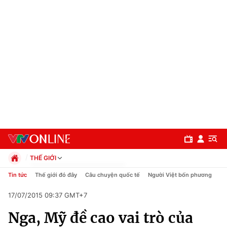
THẾ GIỚI
Chính trị
Tin tức
Thế giới đó đây
Câu chuyện quốc tế
Người Việt bốn phương
Xã hội
17/07/2015 09:37 GMT+7
Pháp luật
Chuyên mục
Kinh tế
Nga, Mỹ đề cao vai trò của
Thể thao