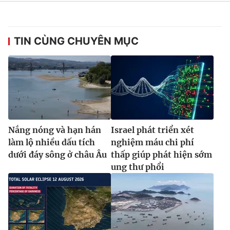
Ðiện thoại Thời báo VTV:
024.66 897 897
Email:
toasoan@vtv.vn
Liên hệ quảng cáo:
024-7300.7108
TIN CÙNG CHUYÊN MỤC
Nắng nóng và hạn hán
Israel phát triển xét
làm lộ nhiều dấu tích
nghiệm máu chi phí
dưới đáy sông ở châu Âu
thấp giúp phát hiện sớm
ung thư phổi
® Cấm sao chép dưới mọi hình thức nếu không có sự chấp
thuận bằng văn bản. Ghi rõ nguồn VTV.vn khi phát hành lại
thông tin từ website này.