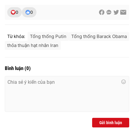
0
0
THỜI BÁO VTV
Từ khóa:
Tổng thống Putin
Tổng thống Barack Obama
thỏa thuận hạt nhân Iran
Theo dõi báo trên
Bình luận
(
0
)
Cơ quan chủ quản:
Đài Truyền hình Việt Nam
Cơ quan báo chí:
Thời báo VTV
Giấy phép hoạt động báo in và báo điện tử số 483/GP-BTTTT
cấp ngày 29/12/2023
Tổng Biên tập:
Vũ Thanh Thủy
Phó Tổng Biên tập:
Nguyễn Thị Mỹ Hạnh, Phạm Quốc Thắng,
Nguyễn Trọng Ninh
Gửi bình luận
Tổng đài VTV:
024.38 355 931 - 024.38 355 932