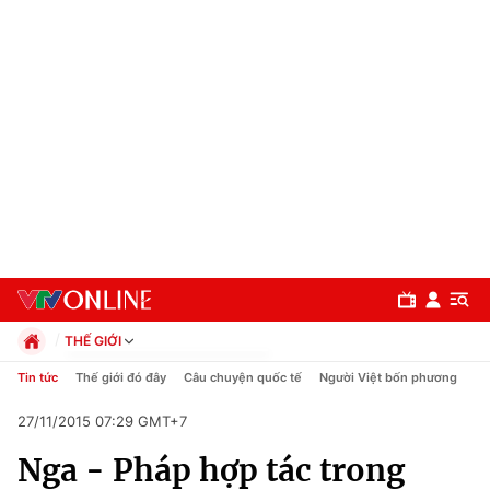
THẾ GIỚI
Chính trị
Tin tức
Thế giới đó đây
Câu chuyện quốc tế
Người Việt bốn phương
Xã hội
27/11/2015 07:29 GMT+7
Pháp luật
Chuyên mục
Kinh tế
Nga - Pháp hợp tác trong
Thể thao