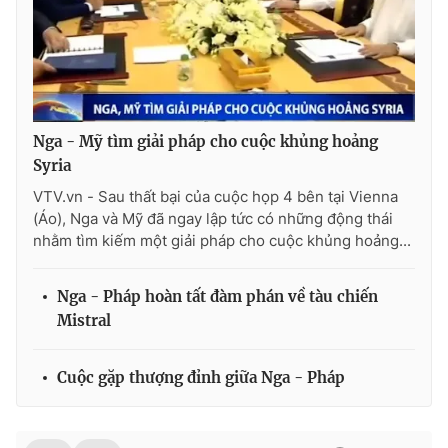
Ðiện thoại Thời báo VTV:
024.66 897 897
Email:
toasoan@vtv.vn
Liên hệ quảng cáo:
024-7300.7108
Nga - Mỹ tìm giải pháp cho cuộc khủng hoảng
Syria
VTV.vn - Sau thất bại của cuộc họp 4 bên tại Vienna
(Áo), Nga và Mỹ đã ngay lập tức có những động thái
nhằm tìm kiếm một giải pháp cho cuộc khủng hoảng...
Nga - Pháp hoàn tất đàm phán về tàu chiến
Mistral
® Cấm sao chép dưới mọi hình thức nếu không có sự chấp
thuận bằng văn bản. Ghi rõ nguồn VTV.vn khi phát hành lại
Cuộc gặp thượng đỉnh giữa Nga - Pháp
thông tin từ website này.