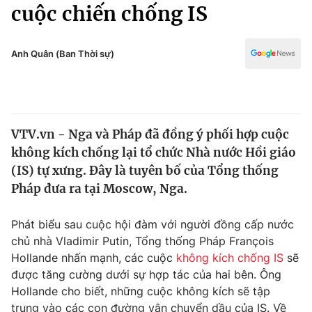
Chính trị
cuộc chiến chống IS
Truyền hình
Văn hóa - Giải trí
Xã hội
Y tế
Anh Quân (Ban Thời sự)
Đời sống
Pháp luật
Công nghệ
Giáo dục
Y tế
VTV.vn - Nga và Pháp đã đồng ý phối hợp cuộc
không kích chống lại tổ chức Nhà nước Hồi giáo
Thế giới
(IS) tự xưng. Đây là tuyên bố của Tổng thống
Pháp đưa ra tại Moscow, Nga.
Tin tức
Kinh tế
Thế giới đó đây
Phát biểu sau cuộc hội đàm với người đồng cấp nước
Tài chính
chủ nhà Vladimir Putin, Tổng thống Pháp François
Dữ liệu và đời sống
Câu chuyện quốc tế
Hollande nhấn mạnh, các cuộc
không kích chống IS
sẽ
Thị trường
được tăng cường dưới sự hợp tác của hai bên. Ông
Truyền hình
Góc doanh nghiệp
Hollande cho biết, những cuộc không kích sẽ tập
trung vào các con đường vận chuyển dầu của IS. Về