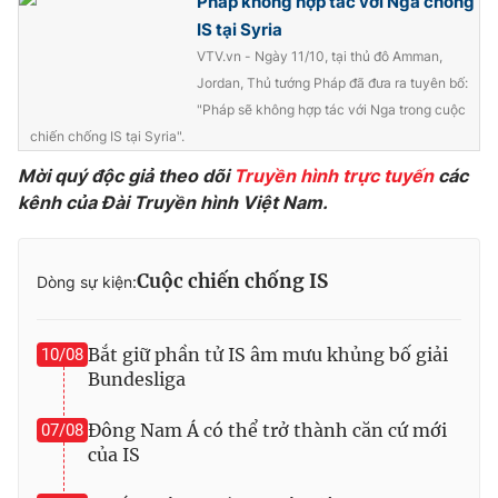
Pháp không hợp tác với Nga chống
IS tại Syria
Photo
Infographic
VTV.vn - Ngày 11/10, tại thủ đô Amman,
Jordan, Thủ tướng Pháp đã đưa ra tuyên bố:
Video
Shorts video
"Pháp sẽ không hợp tác với Nga trong cuộc
chiến chống IS tại Syria".
VTV Money
VTV Thể thao
Mời quý độc giả theo dõi
Truyền hình trực tuyến
các
kênh của Đài Truyền hình Việt Nam.
VTV Sức khoẻ
Bất động sản
Cuộc chiến chống IS
Dòng sự kiện:
Thị trường 24h
Tấm lòng Việt
Bắt giữ phần tử IS âm mưu khủng bố giải
10/08
VTV4
Vươn mình bằng AI
Bundesliga
VTV9
VTV8
Đông Nam Á có thể trở thành căn cứ mới
07/08
của IS
Liên hệ tòa soạn
English