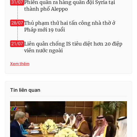
Phiến quân ra hàng quân đội Syria tại
31/07
thành phố Aleppo
Thủ phạm thứ hai tấn công nhà thờ ở
28/07
THỜI BÁO VTV
Pháp mới 19 tuổi
Liên quân chống IS tiêu diệt hơn 20 điệp
21/07
viên nước ngoài
Theo dõi báo trên
Xem thêm
Cơ quan chủ quản:
Đài Truyền hình Việt Nam
Cơ quan báo chí:
Thời báo VTV
Tin liên quan
Giấy phép hoạt động báo in và báo điện tử số 483/GP-BTTTT
cấp ngày 29/12/2023
Tổng Biên tập:
Vũ Thanh Thủy
Phó Tổng Biên tập:
Nguyễn Thị Mỹ Hạnh, Phạm Quốc Thắng,
Nguyễn Trọng Ninh
Tổng đài VTV:
024.38 355 931 - 024.38 355 932