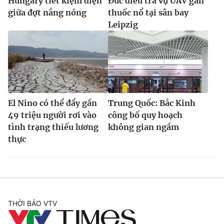
Hungary tiết kiệm điện
Đức điều tra vụ UAV gắn
giữa đợt nắng nóng
thuốc nổ tại sân bay
Leipzig
El Nino có thể đẩy gần
Trung Quốc: Bắc Kinh
49 triệu người rơi vào
công bố quy hoạch
tình trạng thiếu lương
không gian ngầm
thực
THỜI BÁO VTV