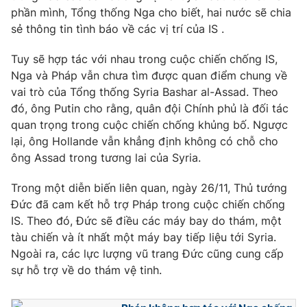
Phim VTV
phần mình, Tổng thống Nga cho biết, hai nước sẽ chia
Giải trí
sẻ thông tin tình báo về các vị trí của IS .
Hậu trường
Điện ảnh
Đời sống
Nhân vật
Tuy sẽ hợp tác với nhau trong cuộc chiến chống IS,
Âm nhạc
Nga và Pháp vẫn chưa tìm được quan điểm chung về
Du lịch
Khán giả
vai trò của Tổng thống Syria Bashar al-Assad. Theo
Giáo dục
Sao
đó, ông Putin cho rằng, quân đội Chính phủ là đối tác
Làm đẹp
Giải sao mai
Tuyển sinh
quan trọng trong cuộc chiến chống khủng bố. Ngược
Công nghệ
Chất lượng cuộc sống
lại, ông Hollande vẫn khẳng định không có chỗ cho
Học trực tuyến
ông Assad trong tương lai của Syria.
Hitech Công nghệ tương lai
Giao lưu trực tuyến
Trong một diễn biến liên quan, ngày 26/11, Thủ tướng
Sản phẩm
Đức đã cam kết hỗ trợ Pháp trong cuộc chiến chống
Lịch phát sóng
Thị trường
IS. Theo đó, Đức sẽ điều các máy bay do thám, một
tàu chiến và ít nhất một máy bay tiếp liệu tới Syria.
Tư vấn
Ngoài ra, các lực lượng vũ trang Đức cũng cung cấp
Chuyên mục khác
sự hỗ trợ về do thám vệ tinh.
Emagazine
Podcast