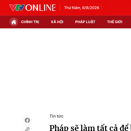
Thứ Năm, 6/8/2026
CHÍNH TRỊ
XÃ HỘI
PHÁP LUẬT
THẾ GIỚI
Chính trị
Xã hội
Thế giới
Kinh tế
Tin tức
Tài chính
Thế giới đó đây
Thị trường
Câu chuyện quốc tế
Góc doanh nghiệp
Dữ liệu và đời sống
Tin tức
Pháp sẽ làm tất cả để