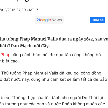
Góc ảnh
7/02/2015 07:30 GMT+7
Chia sẻ
Giáo dục
Công nghệ
Tuyển sinh
Hitech Công ng
hủ tướng Pháp Manuel Valls đưa ra ngày 16/2, sau v
Học trực tuyến
Sản phẩm
hái ở Đan Mạch mới đây.
g
Thị trường
 Pháp
cũng cảnh báo mối đe dọa tấn công khủng bố
Tư vấn
biệt cao.
, Thủ tướng Pháp Manuel Valls đã kêu gọi cộng đồng
bỏ đất nước này, cũng như cam kết sẽ làm tất cả để bảo
biểu: “Thông điệp của tôi dành cho người Do Thái tại
tổn thương như các bạn và nước Pháp không muốn các