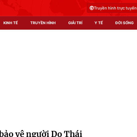
Truyền hình trực tuyến
KINH TẾ
TRUYỀN HÌNH
GIẢI TRÍ
Y TẾ
ĐỜI SỐNG
Pháp luật
Y tế
Truyền hình
Multimedia
Phim VTV
Video
Hậu trường
Shorts video
Nhân vật
Podcast
Khán giả
EMagazine
Giải sao mai
Photo
 bảo vệ người Do Thái
Infographic