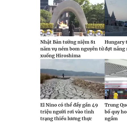
Nhật Bản tưởng niệm 81
Hungary t
năm vụ ném bom nguyên tử
đợt nắng
xuống Hiroshima
El Nino có thể đẩy gần 49
Trung Quố
triệu người rơi vào tình
bố quy h
trạng thiếu lương thực
ngầm