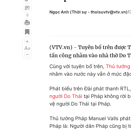
Ngọc Anh (Thời sự - thoisuvtv@vtv.vn)
1
0
Giải trí
Đời sống
Điện ảnh
Du lịch
(VTV.vn) - Tuyên bố trên được T
Âm nhạc
Làm đẹp
tấn công nhằm vào nhà thờ Do T
Sao
Chất lượng cuộc sốn
Cùng với tuyên bố trên,
Thủ tướng
nhằm vào nước này vẫn ở mức đặc 
Phát biểu trên Đài phát thanh RTL
người Do Thái
tại Pháp không rời 
vệ người Do Thái tại Pháp.
Thủ tướng Pháp Manuel Valls phát 
Pháp là: Người dân Pháp cũng bị 