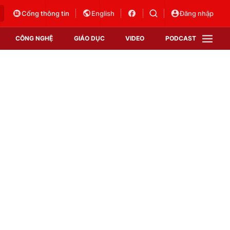
Cổng thông tin
English
Đăng nhập
CÔNG NGHỆ
GIÁO DỤC
VIDEO
PODCAST
VTV Money
VTV Thể thao
VTV Sức khoẻ
Bất động sản
Thị trường 24h
Tấm lòng Việt
Vươn mình bằng AI
VTV4
VTV8
VTV9
Lịch phát sóng
Giao lưu trực tuyến
Sự kiện