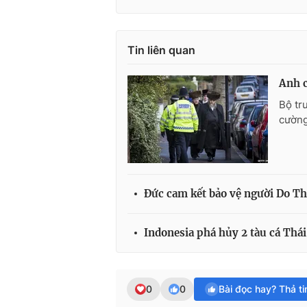
Tin liên quan
Anh c
Bộ tr
cường
Đức cam kết bảo vệ người Do Th
Indonesia phá hủy 2 tàu cá Thá
0
0
Bài đọc hay? Thả t