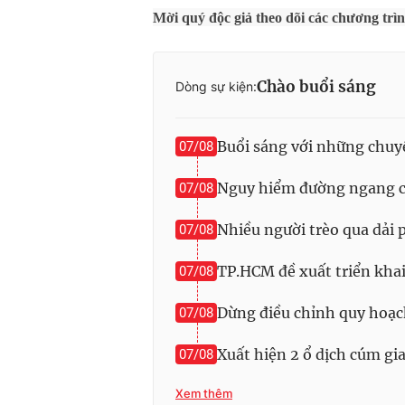
Mời quý độc giả theo dõi các chương trì
Chào buổi sáng
Dòng sự kiện:
Buổi sáng với những chuy
07/08
Nguy hiểm đường ngang ch
07/08
Nhiều người trèo qua dải
07/08
TP.HCM đề xuất triển kha
07/08
Dừng điều chỉnh quy hoạc
07/08
Xuất hiện 2 ổ dịch cúm g
07/08
Xem thêm