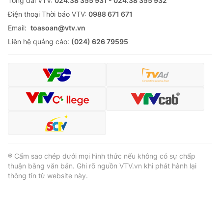
Tổng đài VTV:
024.38 355 931 - 024.38 355 932
Ðiện thoại Thời báo VTV:
0988 671 671
Email:
toasoan@vtv.vn
Liên hệ quảng cáo:
(024) 626 79595
® Cấm sao chép dưới mọi hình thức nếu không có sự chấp
thuận bằng văn bản. Ghi rõ nguồn VTV.vn khi phát hành lại
thông tin từ website này.