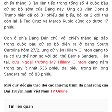
Phim VTV
chiến thắng 3 lần liên tiếp trong tổng số 4 cuộc bầu
Giải trí
cử sơ bộ sớm của Đảng này. Ứng cử viên Donald
Hậu trường
Trump hiện đã có 81 phiếu đại biểu, bỏ xa 2 đối thủ
Điện ảnh
Đời sống
còn lại là Ted Cruz và Marco Rubio cùng có được 17
Nhân vật
Âm nhạc
phiếu.
Du lịch
Khán giả
Giáo dục
Sao
Còn ở phía Đảng Dân chủ, với chiến thắng áp đảo
Làm đẹp
Giải sao mai
trong cuộc bầu cử sơ bộ diễn ra ở bang South
Tuyển sinh
Công nghệ
Carolina hôm 27/2, ứng cử viên Hillary Clinton đang tỏ
Chất lượng cuộc sống
Học trực tuyến
ra có ưu thế hơn so với đối thủ Bernie Sanders. Hiện
Hitech Công nghệ tương lai
tại,
cựu Ngoại trưởng Mỹ Hillary Clinton
đang nắm
Giao lưu trực tuyến
trong tay ít nhất 536 phiếu đại biểu, trong khi ông
Sản phẩm
Sanders mới có 83 phiếu.
Lịch phát sóng
Thị trường
Mời quý độc giả theo dõi các chương trình đã phát sóng của
Tư vấn
Đài Truyền hình Việt Nam
TV Online
.
Chuyên mục khác
Emagazine
Podcast
Tin liên quan