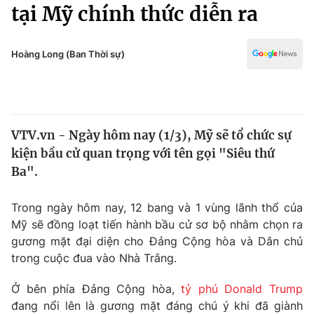
Chính trị
tại Mỹ chính thức diễn ra
Truyền hình
Văn hóa - Giải trí
Xã hội
Y tế
Hoàng Long (Ban Thời sự)
Đời sống
Pháp luật
Công nghệ
Giáo dục
Y tế
VTV.vn - Ngày hôm nay (1/3), Mỹ sẽ tổ chức sự
kiện bầu cử quan trọng với tên gọi "Siêu thứ
Thế giới
Ba".
Tin tức
Kinh tế
Trong ngày hôm nay, 12 bang và 1 vùng lãnh thổ của
Thế giới đó đây
Mỹ sẽ đồng loạt tiến hành bầu cử sơ bộ nhằm chọn ra
Tài chính
gương mặt đại diện cho Đảng Cộng hòa và Dân chủ
Dữ liệu và đời sống
Câu chuyện quốc tế
trong cuộc đua vào Nhà Trắng.
Thị trường
Truyền hình
Ở bên phía Đảng Cộng hòa,
tỷ phú Donald Trump
Góc doanh nghiệp
đang nổi lên là gương mặt đáng chú ý khi đã giành