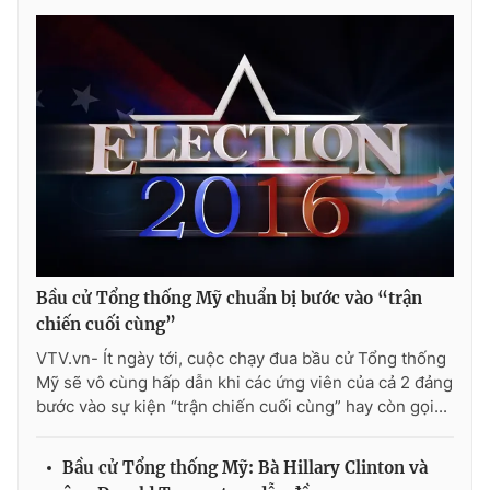
Photo
Infographic
Video
Shorts video
VTV Money
VTV Thể thao
VTV Sức khoẻ
Bất động sản
Thị trường 24h
Tấm lòng Việt
Bầu cử Tổng thống Mỹ chuẩn bị bước vào “trận
chiến cuối cùng”
VTV4
Vươn mình bằng AI
VTV.vn- Ít ngày tới, cuộc chạy đua bầu cử Tổng thống
Mỹ sẽ vô cùng hấp dẫn khi các ứng viên của cả 2 đảng
bước vào sự kiện “trận chiến cuối cùng” hay còn gọi...
VTV9
VTV8
Bầu cử Tổng thống Mỹ: Bà Hillary Clinton và
Liên hệ tòa soạn
English