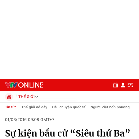
THẾ GIỚI
Chính trị
Tin tức
Thế giới đó đây
Câu chuyện quốc tế
Người Việt bốn phương
Xã hội
01/03/2016 09:08 GMT+7
Pháp luật
Chuyên mục
Kinh tế
Sự kiện bầu cử “Siêu thứ Ba”
Thể thao