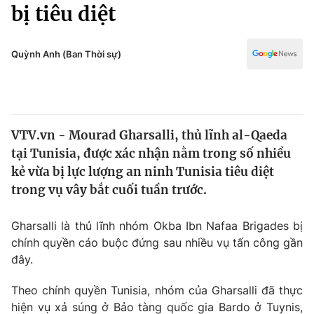
Chính trị
bị tiêu diệt
Truyền hình
Văn hóa - Giải trí
Xã hội
Y tế
Quỳnh Anh (Ban Thời sự)
Đời sống
Pháp luật
Công nghệ
Giáo dục
Y tế
VTV.vn - Mourad Gharsalli, thủ lĩnh al-Qaeda
tại Tunisia, được xác nhận nằm trong số nhiều
Thế giới
kẻ vừa bị lực lượng an ninh Tunisia tiêu diệt
trong vụ vây bắt cuối tuần trước.
Tin tức
Kinh tế
Thế giới đó đây
Gharsalli là thủ lĩnh nhóm Okba Ibn Nafaa Brigades bị
Tài chính
chính quyền cáo buộc đứng sau nhiều vụ tấn công gần
Dữ liệu và đời sống
Câu chuyện quốc tế
đây.
Thị trường
Truyền hình
Theo chính quyền Tunisia, nhóm của Gharsalli đã thực
Góc doanh nghiệp
hiện vụ xả súng ở Bảo tàng quốc gia Bardo ở Tuynis,