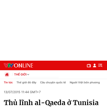
THẾ GIỚI
Chính trị
Tin tức
Thế giới đó đây
Câu chuyện quốc tế
Người Việt bốn phương
Xã hội
13/07/2015 11:44 GMT+7
Pháp luật
Chuyên mục
Kinh tế
Thủ lĩnh al-Qaeda ở Tunisia
Thể thao