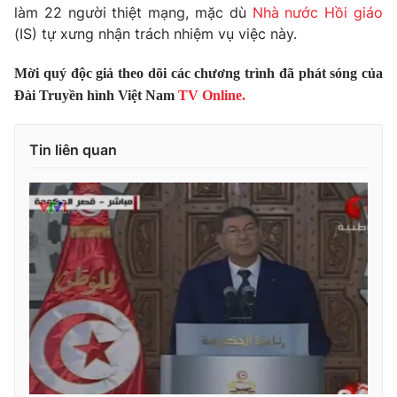
Phim VTV
làm 22 người thiệt mạng, mặc dù
Nhà nước Hồi giáo
Giải trí
(IS) tự xưng nhận trách nhiệm vụ việc này.
Hậu trường
Điện ảnh
Đời sống
Mời quý độc giả theo dõi các chương trình đã phát sóng của
Nhân vật
Âm nhạc
Đài Truyền hình Việt Nam
TV Online.
Du lịch
Khán giả
Giáo dục
Sao
Làm đẹp
Giải sao mai
Tin liên quan
Tuyển sinh
Công nghệ
Chất lượng cuộc sống
Học trực tuyến
Hitech Công nghệ tương lai
Giao lưu trực tuyến
Sản phẩm
Lịch phát sóng
Thị trường
Tư vấn
Chuyên mục khác
Emagazine
Podcast