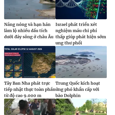
Ðiện thoại Thời báo VTV:
024.66 897 897
Email:
toasoan@vtv.vn
Liên hệ quảng cáo:
024-7300.7108
Nắng nóng và hạn hán
Israel phát triển xét
làm lộ nhiều dấu tích
nghiệm máu chi phí
dưới đáy sông ở châu Âu
thấp giúp phát hiện sớm
ung thư phổi
Tây Ban Nha phát trực
Trung Quốc kích hoạt
tiếp nhật thực toàn phần
ứng phó khẩn cấp với
® Cấm sao chép dưới mọi hình thức nếu không có sự chấp
thuận bằng văn bản. Ghi rõ nguồn VTV.vn khi phát hành lại
từ độ cao 9.000 m
bão Dolphin
thông tin từ website này.