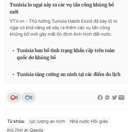
Tunisia lo ngại xảy ra các vụ tấn công khủng bố
Photo
Infographic
mới
VTV.vn - Thủ tướng Tunisia Habib Essid đã bày tỏ lo
Video
Shorts video
ngại có khả năng sẽ xảy ra thêm các vụ tấn công
khủng bố mới gây mất ổn định tình hình đất nước.
VTV Money
VTV Thể thao
Tunisia ban bố tình trạng khẩn cấp trên toàn
quốc do khủng bố
VTV Sức khoẻ
Bất động sản
Tunisia tăng cường an ninh tại các điểm du lịch
Thị trường 24h
Tấm lòng Việt
VTV4
Vươn mình bằng AI
0
0
VTV9
VTV8
Từ khóa:
lực lượng an ninh
Nhà nước Hồi giáo
Liên hệ tòa soạn
English
thủ lĩnh al-Qaeda