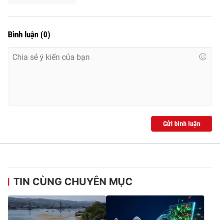
Bình luận
(
0
)
THỜI BÁO VTV
Theo dõi báo trên
Cơ quan chủ quản:
Đài Truyền hình Việt Nam
Gửi bình luận
Cơ quan báo chí:
Thời báo VTV
Giấy phép hoạt động báo in và báo điện tử số 483/GP-BTTTT
cấp ngày 29/12/2023
Tổng Biên tập:
Vũ Thanh Thủy
TIN CÙNG CHUYÊN MỤC
Phó Tổng Biên tập:
Nguyễn Thị Mỹ Hạnh, Phạm Quốc Thắng,
Nguyễn Trọng Ninh
Tổng đài VTV:
024.38 355 931 - 024.38 355 932