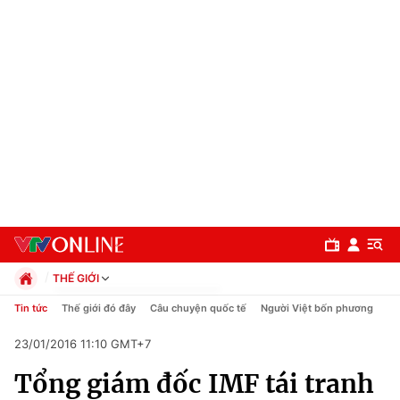
THẾ GIỚI
Chính trị
Tin tức
Thế giới đó đây
Câu chuyện quốc tế
Người Việt bốn phương
Xã hội
23/01/2016 11:10 GMT+7
Pháp luật
Chuyên mục
Kinh tế
Tổng giám đốc IMF tái tranh
Thể thao