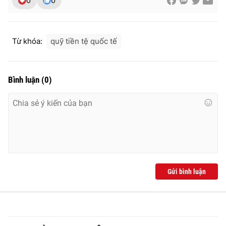
0
0
Từ khóa:
quỹ tiền tệ quốc tế
THỜI BÁO VTV
Bình luận
(
0
)
Theo dõi báo trên
Cơ quan chủ quản:
Đài Truyền hình Việt Nam
Cơ quan báo chí:
Thời báo VTV
Giấy phép hoạt động báo in và báo điện tử số 483/GP-BTTTT
cấp ngày 29/12/2023
Gửi bình luận
Tổng Biên tập:
Vũ Thanh Thủy
Phó Tổng Biên tập:
Nguyễn Thị Mỹ Hạnh, Phạm Quốc Thắng,
Nguyễn Trọng Ninh
Tổng đài VTV:
024.38 355 931 - 024.38 355 932