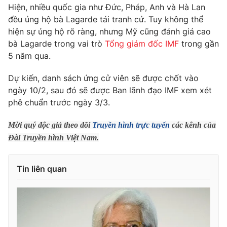
Phim VTV
Hiện, nhiều quốc gia như Đức, Pháp, Anh và Hà Lan
Giải trí
đều ủng hộ bà Lagarde tái tranh cử. Tuy không thể
Hậu trường
hiện sự ủng hộ rõ ràng, nhưng Mỹ cũng đánh giá cao
Điện ảnh
Đời sống
Nhân vật
bà Lagarde trong vai trò
Tổng giám đốc IMF
trong gần
Âm nhạc
5 năm qua.
Du lịch
Khán giả
Giáo dục
Sao
Dự kiến, danh sách ứng cử viên sẽ được chốt vào
Làm đẹp
Giải sao mai
ngày 10/2, sau đó sẽ được Ban lãnh đạo IMF xem xét
Tuyển sinh
Công nghệ
Chất lượng cuộc sống
phê chuẩn trước ngày 3/3.
Học trực tuyến
Hitech Công nghệ tương lai
Mời quý độc giả theo dõi
Truyền hình trực tuyến
các kênh của
Giao lưu trực tuyến
Đài Truyền hình Việt Nam.
Sản phẩm
Lịch phát sóng
Thị trường
Tin liên quan
Tư vấn
Chuyên mục khác
Emagazine
Podcast