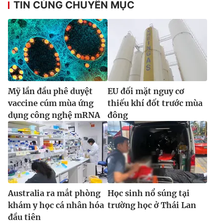
TIN CÙNG CHUYÊN MỤC
Ðiện thoại Thời báo VTV:
024.66 897 897
Email:
toasoan@vtv.vn
Liên hệ quảng cáo:
024-7300.7108
Mỹ lần đầu phê duyệt
EU đối mặt nguy cơ
vaccine cúm mùa ứng
thiếu khí đốt trước mùa
dụng công nghệ mRNA
đông
® Cấm sao chép dưới mọi hình thức nếu không có sự chấp
thuận bằng văn bản. Ghi rõ nguồn VTV.vn khi phát hành lại
Australia ra mắt phòng
Học sinh nổ súng tại
thông tin từ website này.
khám y học cá nhân hóa
trường học ở Thái Lan
đầu tiên