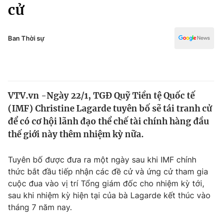
Chính trị
cử
Truyền hình
Văn hóa - Giải trí
Xã hội
Y tế
Ban Thời sự
Đời sống
Pháp luật
Công nghệ
Giáo dục
Y tế
VTV.vn -Ngày 22/1, TGĐ Quỹ Tiền tệ Quốc tế
(IMF) Christine Lagarde tuyên bố sẽ tái tranh cử
Thế giới
để có cơ hội lãnh đạo thể chế tài chính hàng đầu
thế giới này thêm nhiệm kỳ nữa.
Tin tức
Kinh tế
Thế giới đó đây
Tuyên bố được đưa ra một ngày sau khi IMF chính
Tài chính
thức bắt đầu tiếp nhận các đề cử và ứng cử tham gia
Dữ liệu và đời sống
Câu chuyện quốc tế
cuộc đua vào vị trí Tổng giám đốc cho nhiệm kỳ tới,
Thị trường
sau khi nhiệm kỳ hiện tại của bà Lagarde kết thúc vào
Truyền hình
Góc doanh nghiệp
tháng 7 năm nay.