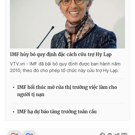
Photo
Infographic
Video
Shorts video
VTV Money
VTV Thể thao
IMF hủy bỏ quy định đặc cách cứu trợ Hy Lạp
VTV Sức khoẻ
Bất động sản
VTV.vn - IMF đã bãi bỏ quy định được ban hành năm
2010, theo đó cho phép tổ chức này cứu trợ Hy Lạp.
Thị trường 24h
Tấm lòng Việt
IMF hối thúc mở cửa thị trường việc làm cho
người tị nạn
VTV4
Vươn mình bằng AI
IMF hạ dự báo tăng trưởng toàn cầu
VTV9
VTV8
Liên hệ tòa soạn
English