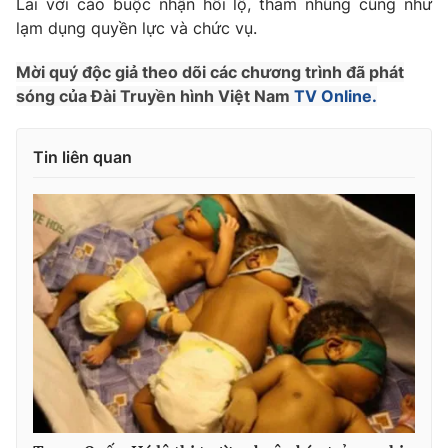
Lai với cáo buộc nhận hối lộ, tham nhũng cũng như
lạm dụng quyền lực và chức vụ.
Photo
Infographic
Mời quý độc giả theo dõi các chương trình đã phát
Video
Shorts video
sóng của Đài Truyền hình Việt Nam
TV Online.
VTV Money
VTV Thể thao
Tin liên quan
VTV Sức khoẻ
Bất động sản
Thị trường 24h
Tấm lòng Việt
VTV4
Vươn mình bằng AI
VTV9
VTV8
Liên hệ tòa soạn
English