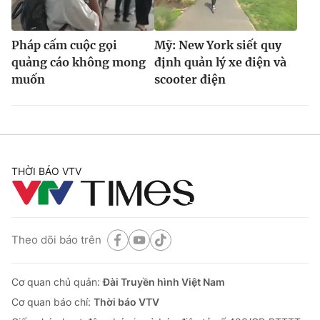
Pháp cấm cuộc gọi
Mỹ: New York siết quy
quảng cáo không mong
định quản lý xe điện và
muốn
scooter điện
THỜI BÁO VTV
Theo dõi báo trên
Cơ quan chủ quản:
Đài Truyền hình Việt Nam
Cơ quan báo chí:
Thời báo VTV