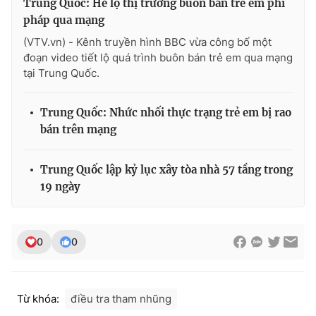
Trung Quốc: Hé lộ thị trường buôn bán trẻ em phi
pháp qua mạng
(VTV.vn) - Kênh truyền hình BBC vừa công bố một
đoạn video tiết lộ quá trình buôn bán trẻ em qua mạng
THỜI BÁO VTV
tại Trung Quốc.
Trung Quốc: Nhức nhối thực trạng trẻ em bị rao
bán trên mạng
Theo dõi báo trên
Trung Quốc lập kỷ lục xây tòa nhà 57 tầng trong
Cơ quan chủ quản:
Đài Truyền hình Việt Nam
19 ngày
Cơ quan báo chí:
Thời báo VTV
Giấy phép hoạt động báo in và báo điện tử số 483/GP-BTTTT
cấp ngày 29/12/2023
0
0
Tổng Biên tập:
Vũ Thanh Thủy
Phó Tổng Biên tập:
Nguyễn Thị Mỹ Hạnh, Phạm Quốc Thắng,
Nguyễn Trọng Ninh
Từ khóa:
điều tra tham nhũng
Tổng đài VTV:
024.38 355 931 - 024.38 355 932