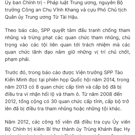
Phim VTV
Ủy ban Chính trị - Pháp luật Trung ương, nguyên Bộ
Giải trí
trưởng Công an Chu Vĩnh Khang và cựu Phó Chủ tịch
Hậu trường
Quân ủy Trung ương Từ Tài Hậu.
Điện ảnh
Đời sống
Nhân vật
Theo báo cáo, SPP quyết tâm đấu tranh chống tham
Âm nhạc
Du lịch
nhũng và trừng phạt các quan chức tham nhũng, chú
Khán giả
Giáo dục
Sao
trọng vào các tội liên quan tới trách nhiệm mà các
Làm đẹp
Giải sao mai
quan chức lãnh đạo nắm giữ những vị trí chủ chốt,
Tuyển sinh
Công nghệ
phạm phải.
Chất lượng cuộc sống
Học trực tuyến
Hitech Công nghệ tương lai
Trước đó, trong báo cáo được Viện trưởng SPP Tào
Giao lưu trực tuyến
Kiến Minh đọc tại phiên họp Quốc hội năm 2014, trong
Sản phẩm
năm 2013 có 8 quan chức cấp tỉnh và cấp bộ đã bị
Lịch phát sóng
điều tra vì nhận hối lộ và tham ô. Từ năm 2008 đến
Thị trường
2012, tổng cộng có 30 quan chức cấp tỉnh, cấp bộ trở
Tư vấn
lên đã bị điều tra tham nhũng hoặc những tội khác.
Chuyên mục khác
Năm 2012, các công tố viên đã điều tra cựu Ủy viên
Emagazine
Podcast
Bộ Chính trị kiêm Bí thư thành ủy Trùng Khánh Bạc Hy