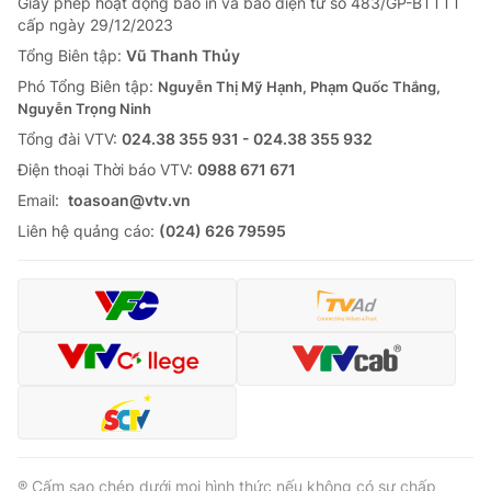
Giấy phép hoạt động báo in và báo điện tử số 483/GP-BTTTT
cấp ngày 29/12/2023
Tổng Biên tập:
Vũ Thanh Thủy
Phó Tổng Biên tập:
Nguyễn Thị Mỹ Hạnh, Phạm Quốc Thắng,
Nguyễn Trọng Ninh
Tổng đài VTV:
024.38 355 931 - 024.38 355 932
Ðiện thoại Thời báo VTV:
0988 671 671
Email:
toasoan@vtv.vn
Liên hệ quảng cáo:
(024) 626 79595
® Cấm sao chép dưới mọi hình thức nếu không có sự chấp