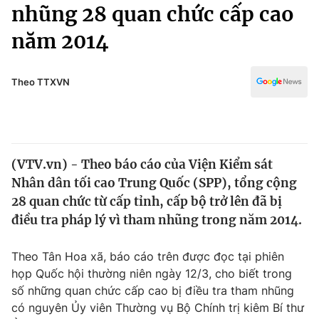
Chính trị
nhũng 28 quan chức cấp cao
Truyền hình
năm 2014
Văn hóa - Giải trí
Xã hội
Y tế
Đời sống
Theo TTXVN
Pháp luật
Công nghệ
Giáo dục
Y tế
(VTV.vn) - Theo báo cáo của Viện Kiểm sát
Thế giới
Nhân dân tối cao Trung Quốc (SPP), tổng cộng
Tin tức
28 quan chức từ cấp tỉnh, cấp bộ trở lên đã bị
Kinh tế
điều tra pháp lý vì tham nhũng trong năm 2014.
Thế giới đó đây
Tài chính
Dữ liệu và đời sống
Câu chuyện quốc tế
Theo Tân Hoa xã, báo cáo trên được đọc tại phiên
Thị trường
họp Quốc hội thường niên ngày 12/3, cho biết trong
số những quan chức cấp cao bị điều tra tham nhũng
Truyền hình
Góc doanh nghiệp
có nguyên Ủy viên Thường vụ Bộ Chính trị kiêm Bí thư