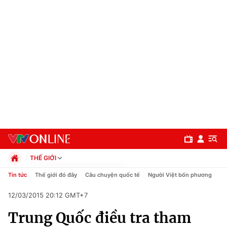
THẾ GIỚI
Chính trị
Tin tức
Thế giới đó đây
Câu chuyện quốc tế
Người Việt bốn phương
Xã hội
12/03/2015 20:12 GMT+7
Pháp luật
Chuyên mục
Kinh tế
Trung Quốc điều tra tham
Thể thao