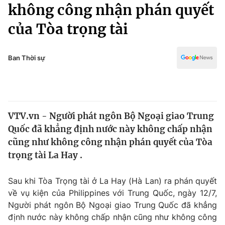
Chính trị
không công nhận phán quyết
Truyền hình
của Tòa trọng tài
Văn hóa - Giải trí
Xã hội
Y tế
Đời sống
Ban Thời sự
Pháp luật
Công nghệ
Giáo dục
Y tế
VTV.vn - Người phát ngôn Bộ Ngoại giao Trung
Thế giới
Quốc đã khẳng định nước này không chấp nhận
Tin tức
cũng như không công nhận phán quyết của Tòa
Kinh tế
trọng tài La Hay .
Thế giới đó đây
Tài chính
Dữ liệu và đời sống
Câu chuyện quốc tế
Sau khi Tòa Trọng tài ở La Hay (Hà Lan) ra phán quyết
Thị trường
về vụ kiện của Philippines với Trung Quốc, ngày 12/7,
Người phát ngôn Bộ Ngoại giao Trung Quốc đã khẳng
Truyền hình
Góc doanh nghiệp
định nước này không chấp nhận cũng như không công