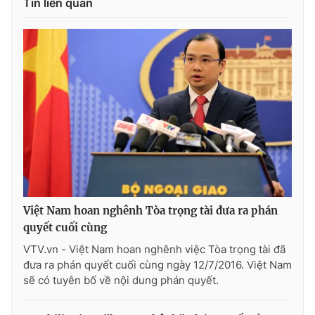
Tin liên quan
THỜI BÁO VTV
Theo dõi báo trên
Cơ quan chủ quản:
Đài Truyền hình Việt Nam
Cơ quan báo chí:
Thời báo VTV
Việt Nam hoan nghênh Tòa trọng tài đưa ra phán
Giấy phép hoạt động báo in và báo điện tử số 483/GP-BTTTT
quyết cuối cùng
cấp ngày 29/12/2023
VTV.vn - Việt Nam hoan nghênh việc Tòa trọng tài đã
Tổng Biên tập:
Vũ Thanh Thủy
đưa ra phán quyết cuối cùng ngày 12/7/2016. Việt Nam
Phó Tổng Biên tập:
Nguyễn Thị Mỹ Hạnh, Phạm Quốc Thắng,
sẽ có tuyên bố về nội dung phán quyết.
Nguyễn Trọng Ninh
Tổng đài VTV:
024.38 355 931 - 024.38 355 932