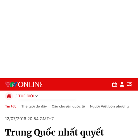
THẾ GIỚI
Chính trị
Tin tức
Thế giới đó đây
Câu chuyện quốc tế
Người Việt bốn phương
Xã hội
12/07/2016 20:54 GMT+7
Pháp luật
Chuyên mục
Kinh tế
Trung Quốc nhất quyết
Thể thao