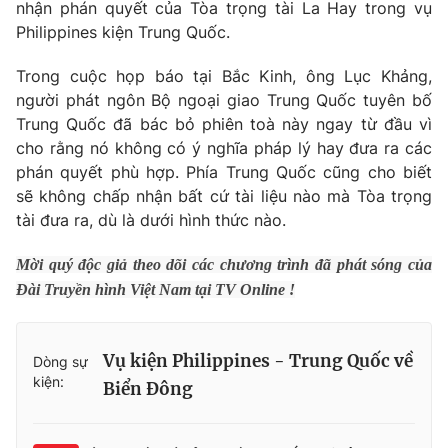
Phim VTV
nhận phán quyết của Tòa trọng tài La Hay trong vụ
Giải trí
Philippines kiện Trung Quốc.
Hậu trường
Điện ảnh
Trong cuộc họp báo tại Bắc Kinh, ông Lục Khảng,
Đời sống
Nhân vật
người phát ngôn Bộ ngoại giao Trung Quốc tuyên bố
Âm nhạc
Du lịch
Trung Quốc đã bác bỏ phiên toà này ngay từ đầu vì
Khán giả
Giáo dục
Sao
cho rằng nó không có ý nghĩa pháp lý hay đưa ra các
Làm đẹp
Giải sao mai
phán quyết phù hợp. Phía Trung Quốc cũng cho biết
Tuyển sinh
Công nghệ
sẽ không chấp nhận bất cứ tài liệu nào mà Tòa trọng
Chất lượng cuộc sống
Học trực tuyến
tài đưa ra, dù là dưới hình thức nào.
Hitech Công nghệ tương lai
Giao lưu trực tuyến
Mời quý độc giả theo dõi các chương trình đã phát sóng của
Sản phẩm
Đài Truyền hình Việt Nam tại TV Online !
Lịch phát sóng
Thị trường
Tư vấn
Vụ kiện Philippines - Trung Quốc về
Dòng sự
kiện:
Chuyên mục khác
Biển Đông
Emagazine
Podcast