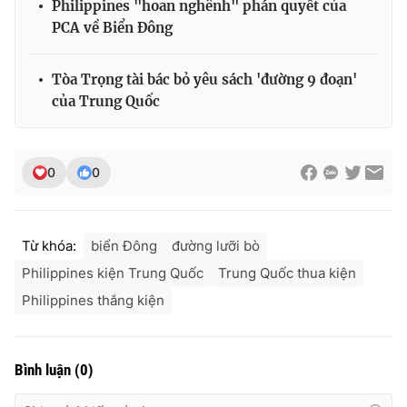
Philippines "hoan nghênh" phán quyết của
Ðiện thoại Thời báo VTV:
024.66 897 897
PCA về Biển Đông
Email:
toasoan@vtv.vn
Liên hệ quảng cáo:
024-7300.7108
Tòa Trọng tài bác bỏ yêu sách 'đường 9 đoạn'
của Trung Quốc
0
0
Từ khóa:
biển Đông
đường lưỡi bò
Philippines kiện Trung Quốc
Trung Quốc thua kiện
Philippines thắng kiện
® Cấm sao chép dưới mọi hình thức nếu không có sự chấp
thuận bằng văn bản. Ghi rõ nguồn VTV.vn khi phát hành lại
thông tin từ website này.
Bình luận
(
0
)