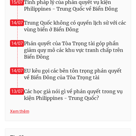
Tính pháp lý của phán quyết vụ kiện
15/07
Philippines - Trung Quốc về Biển Đông
Photo
Infographic
Trung Quốc không có quyền lịch sử với các
14/07
Video
Shorts video
vùng biển ở Biển Đông
Phán quyết của Tòa Trọng tài góp phần
14/07
VTV Money
VTV Thể thao
giảm quy mô các khu vực tranh chấp trên
Biển Đông
VTV Sức khoẻ
Bất động sản
EU kêu gọi các bên tôn trọng phán quyết
14/07
về Biển Đông của Tòa Trọng tài
Thị trường 24h
Tấm lòng Việt
Các học giả nói gì về phán quyết trong vụ
13/07
VTV4
Vươn mình bằng AI
kiện Philippines - Trung Quốc?
Xem thêm
VTV9
VTV8
Liên hệ tòa soạn
English