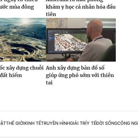
rước mùa đông
khám y học cá nhân hóa đầu
tiên
ốc xây dựng chuỗi
Anh xây dựng bản đồ số
 đất hiếm
giúp ứng phó sớm với thiên
tai
UẬT
THẾ GIỚI
KINH TẾ
TRUYỀN HÌNH
GIẢI TRÍ
Y TẾ
ĐỜI SỐNG
CÔNG NG