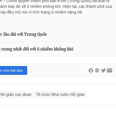
n - Chính quyền thành phố Bắc Kinh (Trung Quốc) đã đưa ra
ảnh báo đỏ về ô nhiễm không khí. Hiện tại, các thành phố của
này đều mịt mù vì tình trạng ô nhiễm nặng nề.
 lâu dài với Trung Quốc
trọng nhất đối với ô nhiễm không khí
im cho bài đọc
Hồi giáo cực đoan
Tổ chức Nhà nước Hồi giáo