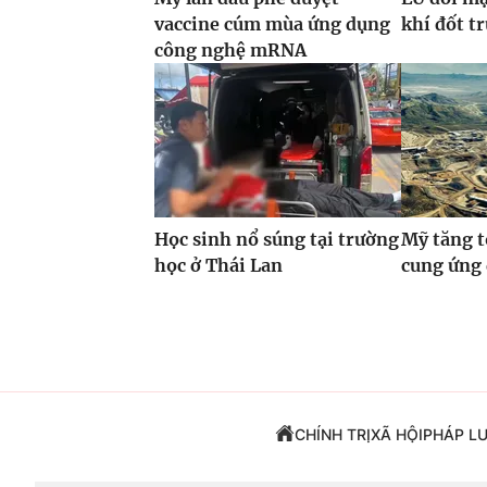
vaccine cúm mùa ứng dụng
khí đốt t
công nghệ mRNA
Học sinh nổ súng tại trường
Mỹ tăng t
học ở Thái Lan
cung ứng
CHÍNH TRỊ
XÃ HỘI
PHÁP L