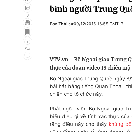
binh người Trung Qu
0
Ban Thời sự
09/12/2015 16:58 GMT+7
Giải trí
Đời sống
Điện ảnh
Du lịch
Âm nhạc
Làm đẹp
VTV.vn - Bộ Ngoại giao Trung Quố
Sao
Chất lượng cuộc sốn
thực của đoạn video IS chiêu mộ
Bộ Ngoại giao Trung Quốc ngày 8/12
bài hát bằng tiếng Quan Thoại, c
chiến cho tổ chức này.
Phát ngôn viên Bộ Ngoại giao T
biểu điều gì về tính xác thực củ
rằng điều này cho thấy
khủng bố
cộng đồng quốc tế cùng chung sức 