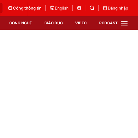
Cổng thông tin
English
Đăng nhập
CÔNG NGHỆ
GIÁO DỤC
VIDEO
PODCAST
VTV Money
VTV Thể thao
VTV Sức khoẻ
Bất động sản
Thị trường 24h
Tấm lòng Việt
Vươn mình bằng AI
VTV4
VTV8
VTV9
Lịch phát sóng
Giao lưu trực tuyến
Sự kiện