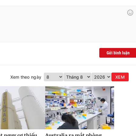
Gửi bình luận
Xem theo ngày
XEM
t nguy cơ thiếu
Australia ra mắt phòng