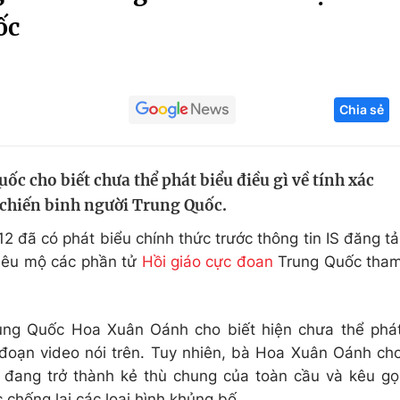
ốc
Góc ảnh
Giáo dục
Công nghệ
Chia sẻ
Tuyển sinh
Hitech Công ng
Học trực tuyến
Sản phẩm
c cho biết chưa thể phát biểu điều gì về tính xác
g
Thị trường
 chiến binh người Trung Quốc.
Tư vấn
 đã có phát biểu chính thức trước thông tin IS đăng tả
hiêu mộ các phần tử
Hồi giáo cực đoan
Trung Quốc tha
rung Quốc Hoa Xuân Oánh cho biết hiện chưa thể phá
a đoạn video nói trên. Tuy nhiên, bà Hoa Xuân Oánh ch
đang trở thành kẻ thù chung của toàn cầu và kêu gọ
chống lại các loại hình khủng bố.