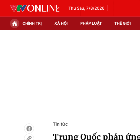
Thứ Sáu, 7/8/2026
CHÍNH TRỊ
XÃ HỘI
PHÁP LUẬT
THẾ GIỚI
Chính trị
Xã hội
Thế giới
Kinh tế
Tin tức
Tài chính
Thế giới đó đây
Thị trường
Câu chuyện quốc tế
Góc doanh nghiệp
Dữ liệu và đời sống
Tin tức
Trung Quốc phản ứng 