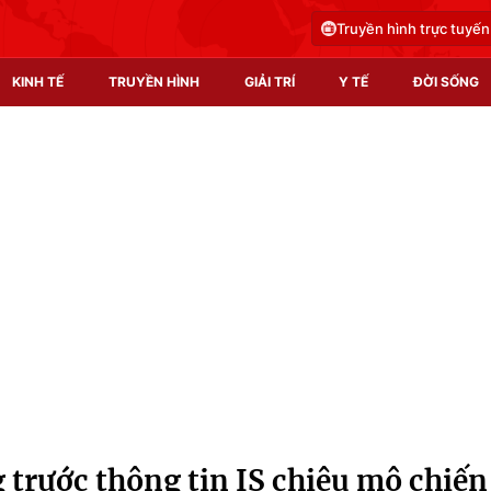
Truyền hình trực tuyến
KINH TẾ
TRUYỀN HÌNH
GIẢI TRÍ
Y TẾ
ĐỜI SỐNG
Pháp luật
Y tế
Truyền hình
Multimedia
Phim VTV
Video
Hậu trường
Shorts video
Nhân vật
Podcast
Khán giả
EMagazine
Giải sao mai
Photo
trước thông tin IS chiêu mộ chiến
Infographic