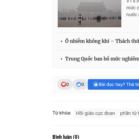
VTV.v
mức c
nước 
Ô nhiễm không khí – Thách thức
Trung Quốc ban bố mức nghiêm 
0
0
Bài đọc hay? Thả t
Từ khóa:
Hồi giáo cực đoan
phần tử 
Bình luận
(
0
)