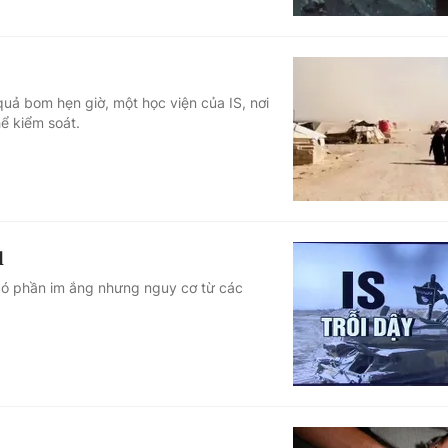
quả bom hẹn giờ, một học viện của IS, nơi
ể kiểm soát.
q
 có phần im ắng nhưng nguy cơ từ các