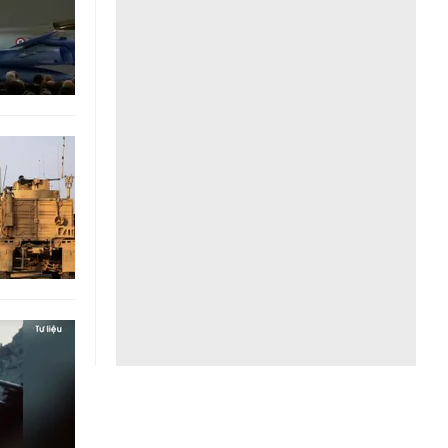
Liên hệ toà soạn
hệ tương lai