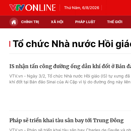
Thứ Năm, 6/8/2026
CHÍNH TRỊ
XÃ HỘI
PHÁP LUẬT
THẾ GIỚI
Chính trị
Xã hội
Tổ chức Nhà nước Hồi giá
Thế giới
Kinh tế
IS nhận tấn công đường ống dẫn khí đốt ở Bán đả
Tin tức
Tài chính
VTV.vn - Ngày 3/2, Tổ chức Nhà nước Hồi giáo (IS) tự xưng đã
khí đốt tại Bán đảo Sinai của Ai Cập vì lý do đường ống này liên
Thế giới đó đây
Thị trường
Câu chuyện quốc tế
Góc doanh nghiệp
Dữ liệu và đời sống
Pháp sẽ triển khai tàu sân bay tới Trung Đông
VTV.vn - Pháp sẽ triển khai tàu sân bay Charles de Gaulle và n