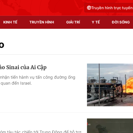
Truyền hình trực tuyến
KINH TẾ
TRUYỀN HÌNH
GIẢI TRÍ
Y TẾ
ĐỜI SỐNG
Pháp luật
Y tế
o
Truyền hình
Multimedia
o Sinai của Ai Cập
Phim VTV
Video
 nhận tiến hành vụ tấn công đường ống
 quan đến Israel.
Hậu trường
Shorts video
Nhân vật
Podcast
Khán giả
EMagazine
Giải sao mai
Photo
Infographic
hóm tàu tác chiến tới Trung Đông để hỗ trợ