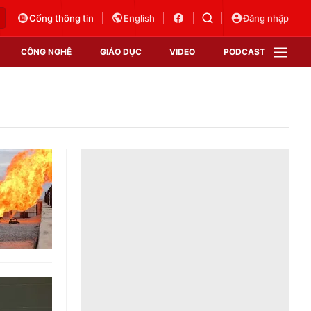
Cổng thông tin
English
Đăng nhập
CÔNG NGHỆ
GIÁO DỤC
VIDEO
PODCAST
VTV Money
VTV Thể thao
VTV Sức khoẻ
Bất động sản
Thị trường 24h
Tấm lòng Việt
Vươn mình bằng AI
VTV4
VTV8
VTV9
Lịch phát sóng
Giao lưu trực tuyến
Sự kiện