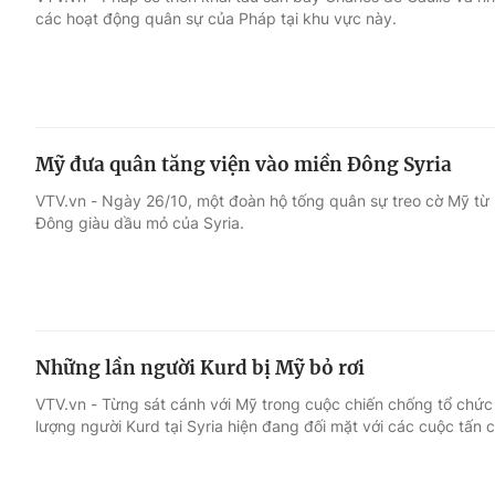
các hoạt động quân sự của Pháp tại khu vực này.
Giải trí
Đời sống
Điện ảnh
Du lịch
Mỹ đưa quân tăng viện vào miền Đông Syria
Âm nhạc
Làm đẹp
VTV.vn - Ngày 26/10, một đoàn hộ tống quân sự treo cờ Mỹ từ Ir
Đông giàu dầu mỏ của Syria.
Sao
Chất lượng cuộc sốn
Những lần người Kurd bị Mỹ bỏ rơi
VTV.vn - Từng sát cánh với Mỹ trong cuộc chiến chống tổ chức 
lượng người Kurd tại Syria hiện đang đối mặt với các cuộc tấn 