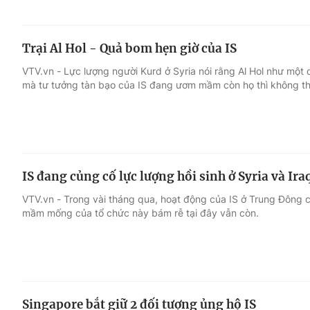
Trại Al Hol - Quả bom hẹn giờ của IS
VTV.vn - Lực lượng người Kurd ở Syria nói rằng Al Hol như một 
mà tư tưởng tàn bạo của IS đang ươm mầm còn họ thì không th
IS đang củng cố lực lượng hồi sinh ở Syria và Ira
VTV.vn - Trong vài tháng qua, hoạt động của IS ở Trung Đông
mầm mống của tổ chức này bám rễ tại đây vẫn còn.
Singapore bắt giữ 2 đối tượng ủng hộ IS