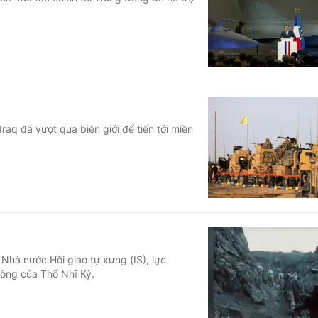
Góc ảnh
Giáo dục
Công nghệ
Tuyển sinh
Hitech Công ng
Học trực tuyến
Sản phẩm
aq đã vượt qua biên giới để tiến tới miền
g
Thị trường
Tư vấn
Nhà nước Hồi giáo tự xưng (IS), lực
công của Thổ Nhĩ Kỳ.