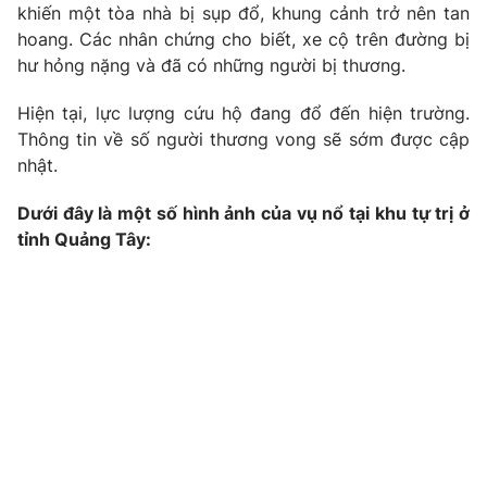
Phim VTV
khiến một tòa nhà bị sụp đổ, khung cảnh trở nên tan
Giải trí
hoang. Các nhân chứng cho biết, xe cộ trên đường bị
Hậu trường
hư hỏng nặng và đã có những người bị thương.
Điện ảnh
Đời sống
Nhân vật
Âm nhạc
Hiện tại, lực lượng cứu hộ đang đổ đến hiện trường.
Du lịch
Khán giả
Thông tin về số người thương vong sẽ sớm được cập
Giáo dục
Sao
nhật.
Làm đẹp
Giải sao mai
Tuyển sinh
Công nghệ
Dưới đây là một số hình ảnh của vụ nổ tại khu tự trị ở
Chất lượng cuộc sống
Học trực tuyến
tỉnh Quảng Tây:
Hitech Công nghệ tương lai
Giao lưu trực tuyến
Sản phẩm
Lịch phát sóng
Thị trường
Tư vấn
Chuyên mục khác
Emagazine
Podcast