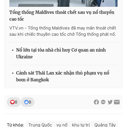
Tổng thống Maldives thoát chết sau vụ nổ thuyền
cao tốc
THỜI BÁO VTV
VTV.vn - Tổng thống Maldives đã may mắn thoát chết
sau khi chiếc thuyền cao tốc chở Tổng thống phát nổ.
Nổ lớn tại tòa nhà chỉ huy Cơ quan an ninh
Theo dõi báo trên
Ukraine
Cơ quan chủ quản:
Đài Truyền hình Việt Nam
Cảnh sát Thái Lan xác nhận thủ phạm vụ nổ
Cơ quan báo chí:
Thời báo VTV
bom ở Bangkok
Giấy phép hoạt động báo in và báo điện tử số 483/GP-BTTTT
cấp ngày 29/12/2023
Tổng Biên tập:
Vũ Thanh Thủy
0
0
Phó Tổng Biên tập:
Nguyễn Thị Mỹ Hạnh, Phạm Quốc Thắng,
Nguyễn Trọng Ninh
Tổng đài VTV:
024.38 355 931 - 024.38 355 932
Từ khóa:
Trung Quốc
vụ nổ
khu tự trị
Quảng Tây