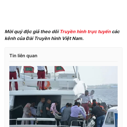
Photo
Infographic
Video
Shorts video
Mời quý độc giả theo dõi
Truyền hình trực tuyến
các
kênh của Đài Truyền hình Việt Na
m.
VTV Money
VTV Thể thao
Tin liên quan
VTV Sức khoẻ
Bất động sản
Thị trường 24h
Tấm lòng Việt
VTV4
Vươn mình bằng AI
VTV9
VTV8
Liên hệ tòa soạn
English