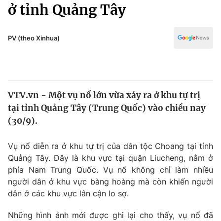
Chính trị
ở tỉnh Quảng Tây
Truyền hình
Văn hóa - Giải trí
Xã hội
Y tế
PV (theo Xinhua)
Đời sống
Pháp luật
Công nghệ
Giáo dục
Y tế
VTV.vn - Một vụ nổ lớn vừa xảy ra ở khu tự trị
tại tỉnh Quảng Tây (Trung Quốc) vào chiều nay
Thế giới
(30/9).
Tin tức
Kinh tế
Vụ nổ diễn ra ở khu tự trị của dân tộc Choang tại tỉnh
Thế giới đó đây
Quảng Tây. Đây là khu vực tại quận Liucheng, nằm ở
Tài chính
phía Nam Trung Quốc. Vụ nổ không chỉ làm nhiều
Dữ liệu và đời sống
Câu chuyện quốc tế
người dân ở khu vực bàng hoàng mà còn khiến người
Thị trường
dân ở các khu vực lân cận lo sợ.
Truyền hình
Góc doanh nghiệp
Những hình ảnh mới được ghi lại cho thấy, vụ nổ đã