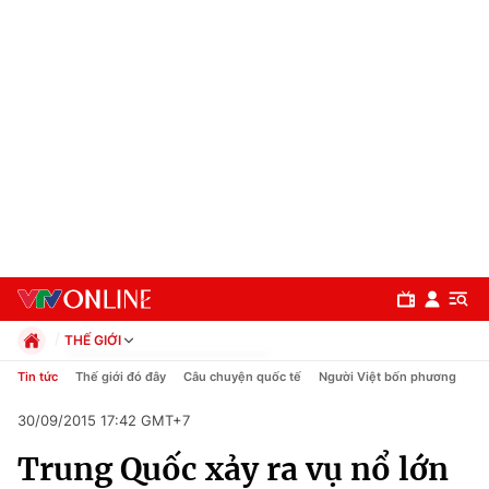
THẾ GIỚI
Chính trị
Tin tức
Thế giới đó đây
Câu chuyện quốc tế
Người Việt bốn phương
Xã hội
30/09/2015 17:42 GMT+7
Pháp luật
Chuyên mục
Kinh tế
Trung Quốc xảy ra vụ nổ lớn
Thể thao