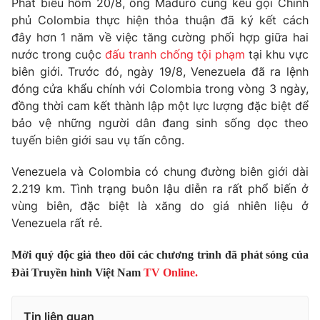
Phát biểu hôm 20/8, ông Maduro cũng kêu gọi Chính
Phim VTV
Giải trí
phủ Colombia thực hiện thỏa thuận đã ký kết cách
Hậu trường
đây hơn 1 năm về việc tăng cường phối hợp giữa hai
Điện ảnh
nước trong cuộc
đấu tranh chống tội phạm
tại khu vực
Đời sống
Nhân vật
biên giới. Trước đó, ngày 19/8, Venezuela đã ra lệnh
Âm nhạc
Du lịch
đóng cửa khẩu chính với Colombia trong vòng 3 ngày,
Khán giả
Giáo dục
Sao
đồng thời cam kết thành lập một lực lượng đặc biệt để
Làm đẹp
Giải sao mai
bảo vệ những người dân đang sinh sống dọc theo
Tuyển sinh
Công nghệ
tuyến biên giới sau vụ tấn công.
Chất lượng cuộc sống
Học trực tuyến
Hitech Công nghệ tương lai
Venezuela và Colombia có chung đường biên giới dài
Giao lưu trực tuyến
2.219 km. Tình trạng buôn lậu diễn ra rất phổ biến ở
Sản phẩm
vùng biên, đặc biệt là xăng do giá nhiên liệu ở
Lịch phát sóng
Venezuela rất rẻ.
Thị trường
Tư vấn
Mời quý độc giả theo dõi các chương trình đã phát sóng của
Đài Truyền hình Việt Nam
TV Online.
Chuyên mục khác
Emagazine
Podcast
Tin liên quan