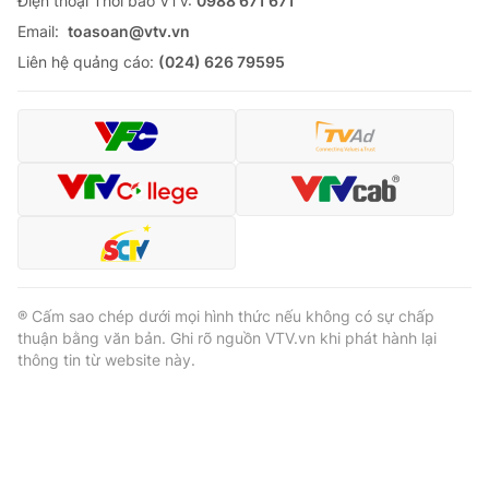
Ðiện thoại Thời báo VTV:
0988 671 671
Email:
toasoan@vtv.vn
Liên hệ quảng cáo:
(024) 626 79595
® Cấm sao chép dưới mọi hình thức nếu không có sự chấp
thuận bằng văn bản. Ghi rõ nguồn VTV.vn khi phát hành lại
thông tin từ website này.