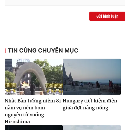
Ðiện thoại Thời báo VTV:
024.66 897 897
Email:
toasoan@vtv.vn
Gửi bình luận
Liên hệ quảng cáo:
024-7300.7108
TIN CÙNG CHUYÊN MỤC
Nhật Bản tưởng niệm 81
Hungary tiết kiệm điện
® Cấm sao chép dưới mọi hình thức nếu không có sự chấp
thuận bằng văn bản. Ghi rõ nguồn VTV.vn khi phát hành lại
năm vụ ném bom
giữa đợt nắng nóng
thông tin từ website này.
nguyên tử xuống
Hiroshima