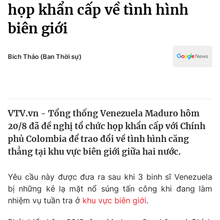
Chính trị
họp khẩn cấp về tình hình
Truyền hình
biên giới
Văn hóa - Giải trí
Xã hội
Y tế
Đời sống
Bich Thảo (Ban Thời sự)
Pháp luật
Công nghệ
Giáo dục
Y tế
VTV.vn - Tổng thống Venezuela Maduro hôm
Thế giới
20/8 đã đề nghị tổ chức họp khẩn cấp với Chính
Tin tức
phủ Colombia để trao đổi về tình hình căng
Kinh tế
thẳng tại khu vực biên giới giữa hai nước.
Thế giới đó đây
Tài chính
Dữ liệu và đời sống
Câu chuyện quốc tế
Yêu cầu này được đưa ra sau khi 3 binh sĩ Venezuela
Thị trường
bị những kẻ lạ mặt nổ súng tấn công khi đang làm
nhiệm vụ tuần tra ở
khu vực biên giới
.
Truyền hình
Góc doanh nghiệp