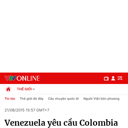
THẾ GIỚI
Chính trị
Tin tức
Thế giới đó đây
Câu chuyện quốc tế
Người Việt bốn phương
Xã hội
21/08/2015 15:57 GMT+7
Pháp luật
Chuyên mục
Kinh tế
Venezuela yêu cầu Colombia
Thể thao