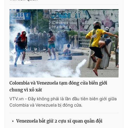
Photo
Infographic
Video
Shorts video
VTV Money
VTV Thể thao
VTV Sức khoẻ
Bất động sản
Thị trường 24h
Tấm lòng Việt
Colombia và Venezuela tạm đóng cửa biên giới
chung vì xô xát
VTV4
Vươn mình bằng AI
VTV.vn - Đây không phải là lần đầu tiên biên giới giữa
Colombia và Venezuela bị đóng cửa.
VTV9
VTV8
Venezuela bắt giữ 2 cựu sĩ quan quân đội
Liên hệ tòa soạn
English