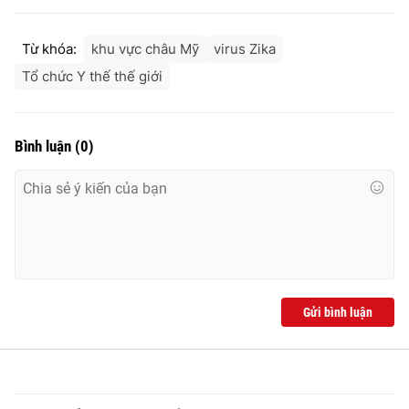
Từ khóa:
khu vực châu Mỹ
virus Zika
Tổ chức Y thế thế giới
THỜI BÁO VTV
Bình luận
(
0
)
Theo dõi báo trên
Cơ quan chủ quản:
Đài Truyền hình Việt Nam
Cơ quan báo chí:
Thời báo VTV
Giấy phép hoạt động báo in và báo điện tử số 483/GP-BTTTT
cấp ngày 29/12/2023
Gửi bình luận
Tổng Biên tập:
Vũ Thanh Thủy
Phó Tổng Biên tập:
Nguyễn Thị Mỹ Hạnh, Phạm Quốc Thắng,
Nguyễn Trọng Ninh
Tổng đài VTV:
024.38 355 931 - 024.38 355 932