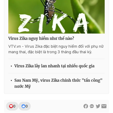
Photo
Infographic
Video
Shorts video
VTV Money
VTV Thể thao
Virus Zika nguy hiểm như thế nào?
VTV.vn - Virus Zika đặc biệt nguy hiểm đối với phụ nữ
mang thai, đặc biệt là trong 3 tháng đầu thai kỳ.
VTV Sức khoẻ
Bất động sản
Virus Zika lây lan nhanh tại nhiều quốc gia
Thị trường 24h
Tấm lòng Việt
Sau Nam Mỹ, virus Zika chính thức "tấn công"
VTV4
Vươn mình bằng AI
nước Mỹ
VTV9
VTV8
0
0
Liên hệ tòa soạn
English