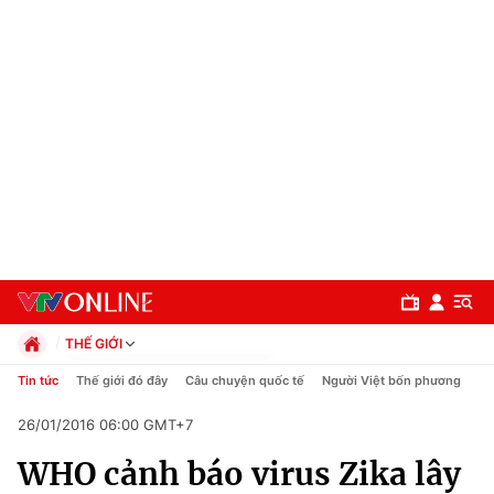
THẾ GIỚI
Chính trị
Tin tức
Thế giới đó đây
Câu chuyện quốc tế
Người Việt bốn phương
Xã hội
26/01/2016 06:00 GMT+7
Pháp luật
Chuyên mục
Kinh tế
WHO cảnh báo virus Zika lây
Thể thao