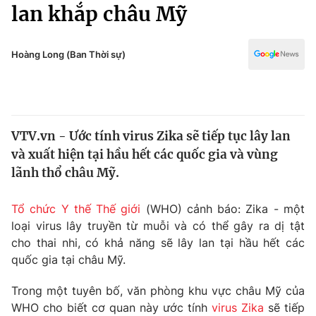
Chính trị
lan khắp châu Mỹ
Truyền hình
Văn hóa - Giải trí
Xã hội
Y tế
Hoàng Long (Ban Thời sự)
Đời sống
Pháp luật
Công nghệ
Giáo dục
Y tế
VTV.vn - Ước tính virus Zika sẽ tiếp tục lây lan
và xuất hiện tại hầu hết các quốc gia và vùng
Thế giới
lãnh thổ châu Mỹ.
Tin tức
Kinh tế
Tổ chức Y thế Thế giới
(WHO) cảnh báo: Zika - một
Thế giới đó đây
loại virus lây truyền từ muỗi và có thể gây ra dị tật
Tài chính
cho thai nhi, có khả năng sẽ lây lan tại hầu hết các
Dữ liệu và đời sống
Câu chuyện quốc tế
quốc gia tại châu Mỹ.
Thị trường
Truyền hình
Trong một tuyên bố, văn phòng khu vực châu Mỹ của
Góc doanh nghiệp
WHO cho biết cơ quan này ước tính
virus Zika
sẽ tiếp