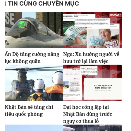
TIN CÙNG CHUYÊN MỤC
Ðiện thoại Thời báo VTV:
024.66 897 897
Email:
toasoan@vtv.vn
Liên hệ quảng cáo:
024-7300.7108
Ấn Độ tăng cường năng
Nga: Xu hướng người về
lực không quân
hưu trở lại làm việc
® Cấm sao chép dưới mọi hình thức nếu không có sự chấp
Nhật Bản sẽ tăng chi
Đại học công lập tại
thuận bằng văn bản. Ghi rõ nguồn VTV.vn khi phát hành lại
tiêu quốc phòng
Nhật Bản đứng trước
thông tin từ website này.
nguy cơ thua lỗ