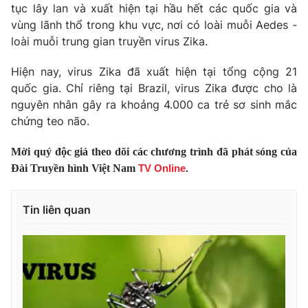
Phim VTV
tục lây lan và xuất hiện tại hầu hết các quốc gia và
Giải trí
vùng lãnh thổ trong khu vực, nơi có loài muỗi Aedes -
Hậu trường
loài muỗi trung gian truyền virus Zika.
Điện ảnh
Đời sống
Nhân vật
Âm nhạc
Hiện nay, virus Zika đã xuất hiện tại tổng cộng 21
Du lịch
Khán giả
quốc gia. Chỉ riêng tại Brazil, virus Zika được cho là
Giáo dục
Sao
nguyên nhân gây ra khoảng 4.000 ca trẻ sơ sinh mắc
Làm đẹp
Giải sao mai
chứng teo não.
Tuyển sinh
Công nghệ
Chất lượng cuộc sống
Học trực tuyến
Mời quý độc giả theo dõi các chương trình đã phát sóng của
Hitech Công nghệ tương lai
Đài Truyền hình Việt Nam
TV Online
.
Giao lưu trực tuyến
Sản phẩm
Tin liên quan
Lịch phát sóng
Thị trường
Tư vấn
Chuyên mục khác
Emagazine
Podcast