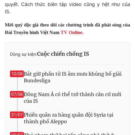
Phim VTV
quyết. Cách thức biên tập video cũng y hệt như của
Giải trí
IS.
Hậu trường
Điện ảnh
Đời sống
Mời quý độc giả theo dõi các chương trình đã phát sóng của
Nhân vật
Âm nhạc
Đài Truyền hình Việt Nam
TV Online.
Du lịch
Khán giả
Giáo dục
Sao
Làm đẹp
Giải sao mai
Cuộc chiến chống IS
Tuyển sinh
Dòng sự kiện:
Công nghệ
Chất lượng cuộc sống
Học trực tuyến
Hitech Công nghệ tương lai
Bắt giữ phần tử IS âm mưu khủng bố giải
10/08
Giao lưu trực tuyến
Bundesliga
Sản phẩm
Lịch phát sóng
Đông Nam Á có thể trở thành căn cứ mới
07/08
Thị trường
của IS
Tư vấn
Phiến quân ra hàng quân đội Syria tại
31/07
Chuyên mục khác
thành phố Aleppo
Emagazine
Podcast