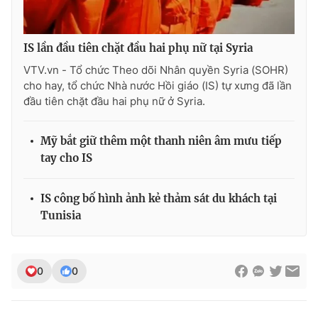
IS lần đầu tiên chặt đầu hai phụ nữ tại Syria
THỜI BÁO VTV
VTV.vn - Tổ chức Theo dõi Nhân quyền Syria (SOHR)
cho hay, tổ chức Nhà nước Hồi giáo (IS) tự xưng đã lần
đầu tiên chặt đầu hai phụ nữ ở Syria.
Theo dõi báo trên
Mỹ bắt giữ thêm một thanh niên âm mưu tiếp
tay cho IS
Cơ quan chủ quản:
Đài Truyền hình Việt Nam
IS công bố hình ảnh kẻ thảm sát du khách tại
Cơ quan báo chí:
Thời báo VTV
Tunisia
Giấy phép hoạt động báo in và báo điện tử số 483/GP-BTTTT
cấp ngày 29/12/2023
Tổng Biên tập:
Vũ Thanh Thủy
0
0
Phó Tổng Biên tập:
Nguyễn Thị Mỹ Hạnh, Phạm Quốc Thắng,
Nguyễn Trọng Ninh
Tổng đài VTV:
024.38 355 931 - 024.38 355 932