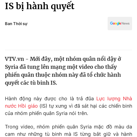
Chính trị
IS bị hành quyết
Truyền hình
Văn hóa - Giải trí
Xã hội
Y tế
Ban Thời sự
Đời sống
Pháp luật
Công nghệ
Giáo dục
Y tế
VTV.vn - Mới đây, một nhóm quân nổi dậy ở
Syria đã tung lên mạng một video cho thấy
Thế giới
phiến quân thuộc nhóm này đã tổ chức hành
quyết các tù binh IS.
Tin tức
Kinh tế
Thế giới đó đây
Hành động này được cho là trả đũa
Lực lượng Nhà
Tài chính
nước Hồi giáo
(IS) tự xưng vì đã sát hại các chiến binh
Dữ liệu và đời sống
Câu chuyện quốc tế
của nhóm phiến quân Syria nói trên.
Thị trường
Truyền hình
Trong video, nhóm phiến quân Syria mặc đồ màu da
Góc doanh nghiệp
cam như những tù binh mà IS từng bắt giữ và hành