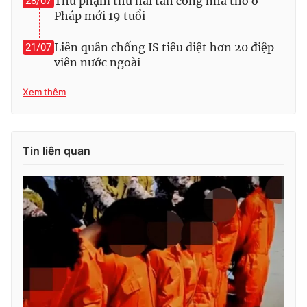
Thủ phạm thứ hai tấn công nhà thờ ở
28/07
Pháp mới 19 tuổi
Photo
Infographic
Liên quân chống IS tiêu diệt hơn 20 điệp
21/07
Video
Shorts video
viên nước ngoài
Xem thêm
VTV Money
VTV Thể thao
VTV Sức khoẻ
Bất động sản
Tin liên quan
Thị trường 24h
Tấm lòng Việt
VTV4
Vươn mình bằng AI
VTV9
VTV8
Liên hệ tòa soạn
English