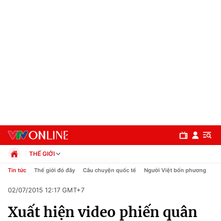
THẾ GIỚI
Chính trị
Tin tức
Thế giới đó đây
Câu chuyện quốc tế
Người Việt bốn phương
Xã hội
02/07/2015 12:17 GMT+7
Pháp luật
Chuyên mục
Kinh tế
Xuất hiện video phiến quân
Thể thao