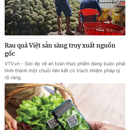
Tin tức
Kinh tế
Thế giới đó đây
Tài chính
Dữ liệu và đời sống
Câu chuyện quốc tế
Thị trường
Rau quả Việt sẵn sàng truy xuất nguồn
Truyền hình
Góc doanh nghiệp
gốc
Phim VTV
Giải trí
VTV.vn - Sức ép về an toàn thực phẩm đang buộc phải
Hậu trường
hình thành một chuỗi liên kết có trách nhiệm pháp lý
Điện ảnh
rõ ràng.
Đời sống
Nhân vật
Âm nhạc
Du lịch
Khán giả
Giáo dục
Sao
Làm đẹp
Giải sao mai
Tuyển sinh
Công nghệ
Chất lượng cuộc sống
Học trực tuyến
Hitech Công nghệ tương lai