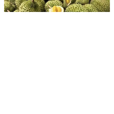
Tin mới
Video
Live
Emagazine
Trang chủ
Hơn 36.000 tỷ đồng mở rộng cao tốc TP.
Hồ Chí Minh - Trung Lương - Mỹ Thuận
VTV.vn - Với tổng mức đầu tư 36.172 tỷ đồng, dự án
mở rộng cao tốc TP. Hồ Chí Minh - Trung Lương - Mỹ
Thuận là dự án BOT giao thông lớn nhất từ trước đến...