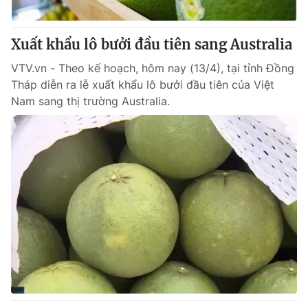
® Cấm sao chép dưới mọi hình thức nếu không có sự chấp
Xuất khẩu lô bưởi đầu tiên sang Australia
thuận bằng văn bản. Ghi rõ nguồn VTV.vn khi phát hành lại
thông tin từ website này.
VTV.vn - Theo kế hoạch, hôm nay (13/4), tại tỉnh Đồng
Tháp diễn ra lễ xuất khẩu lô bưởi đầu tiên của Việt
Nam sang thị trường Australia.