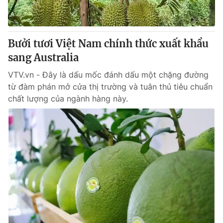
Giấy phép hoạt động báo in và báo điện tử số 483/GP-BTTTT
cấp ngày 29/12/2023
Tổng Biên tập:
Vũ Thanh Thủy
Bưởi tươi Việt Nam chính thức xuất khẩu
Phó Tổng Biên tập:
Nguyễn Thị Mỹ Hạnh, Phạm Quốc Thắng,
sang Australia
Nguyễn Trọng Ninh
Tổng đài VTV:
024.38 355 931 - 024.38 355 932
VTV.vn - Đây là dấu mốc đánh dấu một chặng đường
Ðiện thoại Thời báo VTV:
024.66 897 897
từ đàm phán mở cửa thị trường và tuân thủ tiêu chuẩn
Email:
toasoan@vtv.vn
chất lượng của ngành hàng này.
Liên hệ quảng cáo:
024-7300.7108