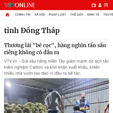
CHÍNH TRỊ
XÃ HỘI
PHÁP LUẬT
THẾ GIỚI
KINH TẾ
TRUYỀ
tỉnh Đồng Tháp
Chuyên mục
Thương lái "bẻ cọc", hàng nghìn tấn sầu
Chính trị
riêng không có đầu ra
VTV.vn - Giá sầu riêng miền Tây giảm mạnh do ách tắc
Xã hội
kiểm nghiệm Cadimi và khó khăn xuất khẩu, khiến
nhiều nhà vườn lao đao vì đầu ra bế tắc.
Pháp luật
Y tế
Thế giới