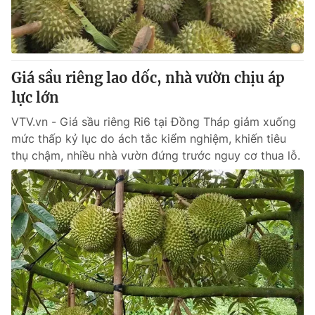
Thị trường 24h
Tấm lòng Việt
VTV4
Vươn mình bằng AI
Giá sầu riêng lao dốc, nhà vườn chịu áp
VTV9
VTV8
lực lớn
VTV.vn - Giá sầu riêng Ri6 tại Đồng Tháp giảm xuống
Liên hệ tòa soạn
English
mức thấp kỷ lục do ách tắc kiểm nghiệm, khiến tiêu
thụ chậm, nhiều nhà vườn đứng trước nguy cơ thua lỗ.
THỜI BÁO VTV
Theo dõi báo trên
Cơ quan chủ quản:
Đài Truyền hình Việt Nam
Cơ quan báo chí:
Thời báo VTV