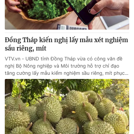
Giao lưu trực tuyến
Sản phẩm
Lịch phát sóng
Thị trường
Tư vấn
Đồng Tháp kiến nghị lấy mẫu xét nghiệm
Chuyên mục khác
sầu riêng, mít
Emagazine
Podcast
VTV.vn - UBND tỉnh Đồng Tháp vừa có công văn đề
nghị Bộ Nông nghiệp và Môi trường hỗ trợ chỉ đạo
Photo
Infographic
tăng cường lấy mẫu kiểm nghiệm sầu riêng, mít phục...
Video
Shorts video
VTV Money
VTV Thể thao
VTV Sức khoẻ
Bất động sản