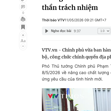
thần trách nhiệm
0
Thời báo VTV
11/05/2026 09:21 GMT+7
Giải trí
Đời sống
9:37
Nghe đọc bài
Điện ảnh
Du lịch
Âm nhạc
Làm đẹp
VTV.vn - Chính phủ vừa ban hành
Sao
Chất lượng cuộc sốn
bộ, công chức chính quyền địa p
Phó Thủ tướng Chính phủ Phạm T
8/5/2026 về nâng cao chất lượng 
ứng yêu cầu của tình hình mới.