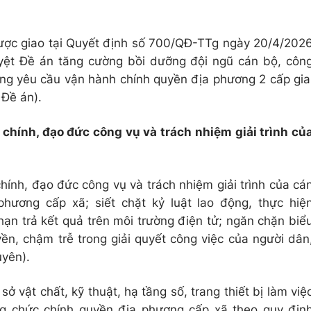
ược giao tại Quyết định số 700/QĐ-TTg ngày 20/4/202
yệt Đề án tăng cường bồi dưỡng đội ngũ cán bộ, côn
ng yêu cầu vận hành chính quyền địa phương 2 cấp gia
 Đề án).
chính, đạo đức công vụ và trách nhiệm giải trình củ
hính, đạo đức công vụ và trách nhiệm giải trình của cá
hương cấp xã; siết chặt kỷ luật lao động, thực hiệ
 hạn trả kết quả trên môi trường điện tử; ngăn chặn biể
yền, chậm trễ trong giải quyết công việc của người dân
uyên).
sở vật chất, kỹ thuật, hạ tầng số, trang thiết bị làm việ
ng chức chính quyền địa phương cấp xã theo quy địn