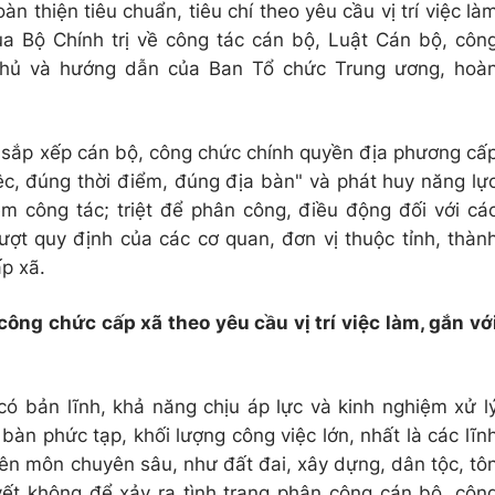
n thiện tiêu chuẩn, tiêu chí theo yêu cầu vị trí việc là
a Bộ Chính trị về công tác cán bộ, Luật Cán bộ, côn
phủ và hướng dẫn của Ban Tổ chức Trung ương, hoà
 sắp xếp cán bộ, công chức chính quyền địa phương cấ
c, đúng thời điểm, đúng địa bàn" và phát huy năng lự
ệm công tác; triệt để phân công, điều động đối với cá
ượt quy định của các cơ quan, đơn vị thuộc tỉnh, thàn
p xã.
công chức cấp xã theo yêu cầu vị trí việc làm, gắn vớ
có bản lĩnh, khả năng chịu áp lực và kinh nghiệm xử l
 bàn phức tạp, khối lượng công việc lớn, nhất là các lĩn
yên môn chuyên sâu, như đất đai, xây dựng, dân tộc, tô
quyết không để xảy ra tình trạng phân công cán bộ, côn