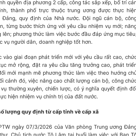
hính quyền địa phương 2 cấp, công tác sắp xếp, bố trí cá
ỉnh, thành phố trực thuộc trung ương được thực hiệ
a Đảng, quy định của Nhà nước. Đội ngũ cán bộ, côn
n, từng bước thích ứng với yêu cầu nhiệm vụ mới; năn
g lên; phương thức làm việc bước đầu đáp ứng mục tiêu
ục vụ người dân, doanh nghiệp tốt hơn.
 vào giai đoạn phát triển mới với yêu cầu rất cao, chứ
ục mở rộng, đặt ra yêu cầu tăng trưởng cao, phát triể
 đổi mới mạnh mẽ phương thức làm việc theo hướng ch
bối cảnh đó, việc nâng cao chất lượng cán bộ, công chứ
vụ thường xuyên, chiến lược, có ý nghĩa quyết định đố
hực hiện nhiệm vụ chính trị của đất nước.
số lượng quy định từ cấp tỉnh về cấp xã
VPTW ngày 07/3/2026 của Văn phòng Trung ương Đản
thư, Chủ tịch nước Tô Lâm tại buổi làm việc với Ban T