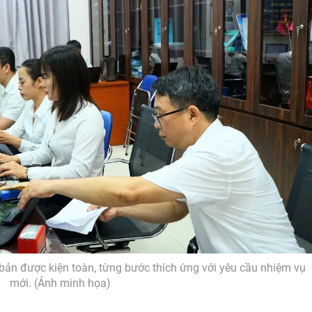
bản được kiện toàn, từng bước thích ứng với yêu cầu nhiệm vụ
mới. (Ảnh minh họa)