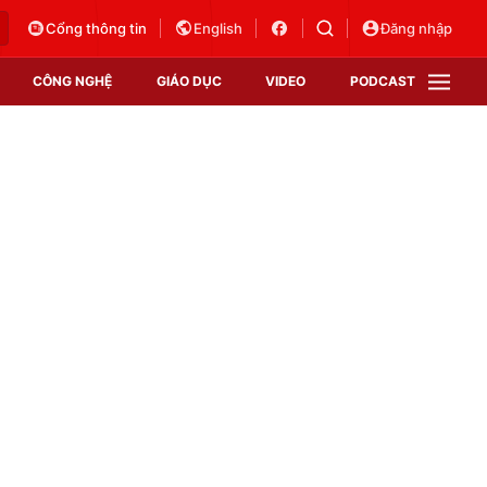
Cổng thông tin
English
Đăng nhập
CÔNG NGHỆ
GIÁO DỤC
VIDEO
PODCAST
VTV Money
VTV Thể thao
VTV Sức khoẻ
Bất động sản
Thị trường 24h
Tấm lòng Việt
Vươn mình bằng AI
VTV4
VTV8
VTV9
Lịch phát sóng
Giao lưu trực tuyến
Sự kiện