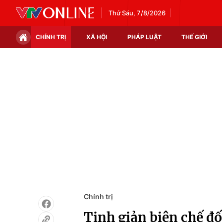
Thứ Sáu, 7/8/2026
CHÍNH TRỊ
XÃ HỘI
PHÁP LUẬT
THẾ GIỚI
Chính trị
Xã hội
Thế giới
Kinh tế
Tin tức
Tài chính
Thế giới đó đây
Thị trường
Câu chuyện quốc tế
Góc doanh nghiệp
Dữ liệu và đời sống
Chính trị
Tinh giản biên chế đố