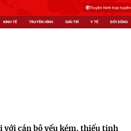
Truyền hình trực tuyến
KINH TẾ
TRUYỀN HÌNH
GIẢI TRÍ
Y TẾ
ĐỜI SỐNG
Pháp luật
Y tế
Truyền hình
Multimedia
Phim VTV
Video
Hậu trường
Shorts video
Nhân vật
Podcast
Khán giả
EMagazine
Giải sao mai
Photo
i với cán bộ yếu kém, thiếu tinh
Infographic