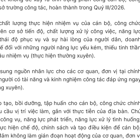
ở trường công tác, hoàn thành trong Quý III/2026.
 chất lượng thực hiện nhiệm vụ của cán bộ, công chứ
ên cơ sở tiến độ, chất lượng xử lý công việc, năng lự
 thái độ phục vụ và sự hài lòng của người dân, doan
hế đối với những người năng lực yếu kém, thiếu tinh thầ
ầu nhiệm vụ (thực hiện thường xuyên).
sung nguồn nhân lực cho các cơ quan, đơn vị tại chín
người có tài năng và kinh nghiệm công tác đáp ứng nga
ng xuyên).
 tạo, bồi dưỡng, tập huấn cho cán bộ, công chức chín
cầu vị trí việc làm, gắn với thực tiễn của địa bàn. Ch
công vụ, năng lực phát triển, năng lực xử lý tình huống
ực hiện chế độ, chính sách và tạo điều kiện để cán bộ
đảm không làm gián đoạn hoạt động của cơ quan, đơn v