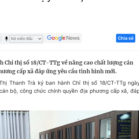
Góc ảnh
Giáo dục
Công nghệ
Chia sẻ
Tuyển sinh
Hitech Công ng
Học trực tuyến
Sản phẩm
 Chỉ thị số 18/CT-TTg về nâng cao chất lượng cán
g
Thị trường
hương cấp xã đáp ứng yêu cầu tình hình mới.
Tư vấn
hị Thanh Trà ký ban hành Chỉ thị số 18/CT-TTg ngà
cán bộ, công chức chính quyền địa phương cấp xã, đá