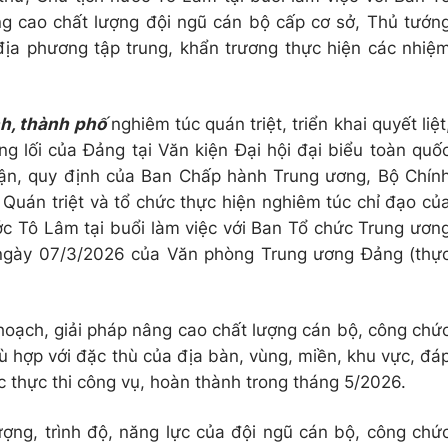
g cao chất lượng đội ngũ cán bộ cấp cơ sở, Thủ tướn
 địa phương tập trung, khẩn trương thực hiện các nhiệ
nh, thành phố
nghiêm túc quán triệt, triển khai quyết liệt
ng lối của Đảng tại Văn kiện Đại hội đại biểu toàn quố
 luận, quy định của Ban Chấp hành Trung ương, Bộ Chín
. Quán triệt và tổ chức thực hiện nghiêm túc chỉ đạo củ
ớc Tô Lâm tại buổi làm việc với Ban Tổ chức Trung ươn
gày 07/3/2026 của Văn phòng Trung ương Đảng (thự
hoạch, giải pháp nâng cao chất lượng cán bộ, công chứ
 hợp với đặc thù của địa bàn, vùng, miền, khu vực, đá
c thực thi công vụ, hoàn thành trong tháng 5/2026.
ượng, trình độ, năng lực của đội ngũ cán bộ, công chứ