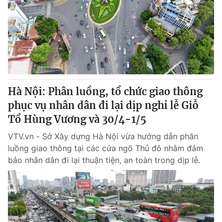
Tin tức
Kinh tế
Thế giới đó đây
Tài chính
Dữ liệu và đời sống
Câu chuyện quốc tế
Thị trường
Truyền hình
Góc doanh nghiệp
Hà Nội: Phân luồng, tổ chức giao thông
Phim VTV
phục vụ nhân dân đi lại dịp nghỉ lễ Giỗ
Giải trí
Tổ Hùng Vương và 30/4-1/5
Hậu trường
Điện ảnh
Đời sống
VTV.vn - Sở Xây dựng Hà Nội vừa hướng dẫn phân
Nhân vật
Âm nhạc
luồng giao thông tại các cửa ngõ Thủ đô nhằm đảm
Du lịch
Khán giả
bảo nhân dân đi lại thuận tiện, an toàn trong dịp lễ.
Giáo dục
Sao
Làm đẹp
Giải sao mai
Tuyển sinh
Công nghệ
Chất lượng cuộc sống
Học trực tuyến
Hitech Công nghệ tương lai