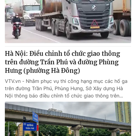
® Cấm sao chép dưới mọi hình thức nếu không có sự chấp
thuận bằng văn bản. Ghi rõ nguồn VTV.vn khi phát hành lại
thông tin từ website này.
Hà Nội: Điều chỉnh tổ chức giao thông
trên đường Trần Phú và đường Phùng
Hưng (phường Hà Đông)
VTV.vn - Nhằm phục vụ thi công hạng mục các hố ga
trên đường Trần Phú, Phùng Hưng, Sở Xây dựng Hà
Nội thông báo điều chỉnh tổ chức giao thông trên...