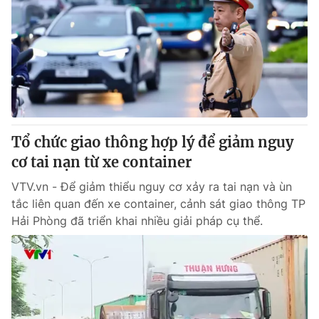
Giấy phép hoạt động báo in và báo điện tử số 483/GP-BTTTT
cấp ngày 29/12/2023
Tổng Biên tập:
Vũ Thanh Thủy
Phó Tổng Biên tập:
Nguyễn Thị Mỹ Hạnh, Phạm Quốc Thắng,
Nguyễn Trọng Ninh
Tổng đài VTV:
024.38 355 931 - 024.38 355 932
Ðiện thoại Thời báo VTV:
024.66 897 897
Email:
Tổ chức giao thông hợp lý để giảm nguy
toasoan@vtv.vn
Liên hệ quảng cáo:
cơ tai nạn từ xe container
024-7300.7108
VTV.vn - Để giảm thiểu nguy cơ xảy ra tai nạn và ùn
tắc liên quan đến xe container, cảnh sát giao thông TP
Hải Phòng đã triển khai nhiều giải pháp cụ thể.