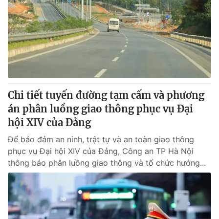
Thị trường 24h
Tấm lòng Việt
VTV4
Vươn mình bằng AI
VTV9
VTV8
Liên hệ tòa soạn
English
Chi tiết tuyến đường tạm cấm và phương
án phân luồng giao thông phục vụ Đại
hội XIV của Đảng
Để bảo đảm an ninh, trật tự và an toàn giao thông
THỜI BÁO VTV
phục vụ Đại hội XIV của Đảng, Công an TP Hà Nội
thông báo phân luồng giao thông và tổ chức hướng...
Theo dõi báo trên
Cơ quan chủ quản:
Đài Truyền hình Việt Nam
Cơ quan báo chí:
Thời báo VTV