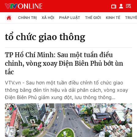
CHÍNH TRỊ
XÃ HỘI
PHÁP LUẬT
THẾ GIỚI
KINH TẾ
TRUYỀ
tổ chức giao thông
Chuyên mục
TP Hồ Chí Minh: Sau một tuần điều
Chính trị
chỉnh, vòng xoay Điện Biên Phủ bớt ùn
tắc
Xã hội
VTV.vn - Sau hơn một tuần điều chỉnh tổ chức giao
thông bằng đèn tín hiệu và dải phân cách, vòng xoay
Pháp luật
Điện Biên Phủ giảm xung đột, lưu thông thông...
Y tế
Thế giới