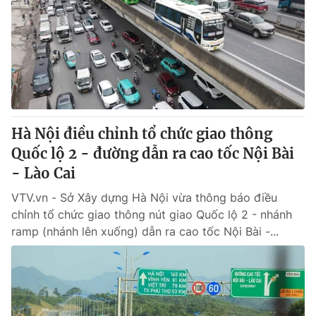
Giao lưu trực tuyến
Sản phẩm
Lịch phát sóng
Thị trường
Tư vấn
Chuyên mục khác
Emagazine
Podcast
Hà Nội điều chỉnh tổ chức giao thông
Quốc lộ 2 - đường dẫn ra cao tốc Nội Bài
Photo
Infographic
- Lào Cai
VTV.vn - Sở Xây dựng Hà Nội vừa thông báo điều
Video
Shorts video
chỉnh tổ chức giao thông nút giao Quốc lộ 2 - nhánh
ramp (nhánh lên xuống) dẫn ra cao tốc Nội Bài -...
VTV Money
VTV Thể thao
VTV Sức khoẻ
Bất động sản