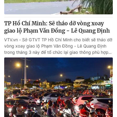
TP Hồ Chí Minh: Sẽ tháo dỡ vòng xoay
giao lộ Phạm Văn Đồng - Lê Quang Định
VTV.vn - Sở GTVT TP Hồ Chí Minh cho biết sẽ tháo dỡ
vòng xoay giao lộ Phạm Văn Đồng - Lê Quang Định
trong tháng 3 này để tổ chức lại giao thông phù hợp...