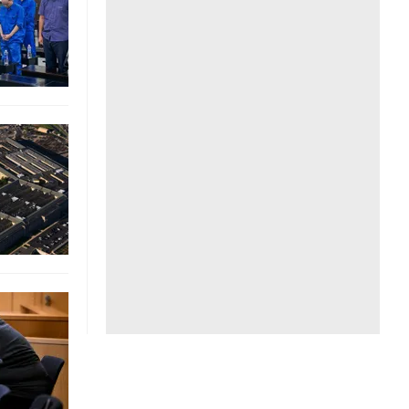
Liên hệ toà soạn
hệ tương lai