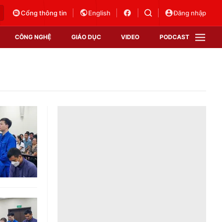
Cổng thông tin
English
Đăng nhập
CÔNG NGHỆ
GIÁO DỤC
VIDEO
PODCAST
VTV Money
VTV Thể thao
VTV Sức khoẻ
Bất động sản
Thị trường 24h
Tấm lòng Việt
Vươn mình bằng AI
VTV4
VTV8
VTV9
Lịch phát sóng
Giao lưu trực tuyến
Sự kiện