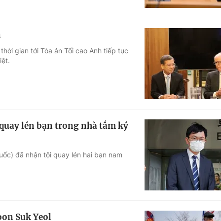
n
hời gian tới Tòa án Tối cao Anh tiếp tục
ệt.
quay lén bạn trong nhà tắm ký
uốc) đã nhận tội quay lén hai bạn nam
oon Suk Yeol