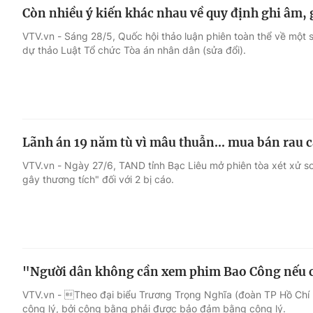
Còn nhiều ý kiến khác nhau về quy định ghi âm, g
VTV.vn - Sáng 28/5, Quốc hội thảo luận phiên toàn thể về một 
dự thảo Luật Tổ chức Tòa án nhân dân (sửa đổi).
Lãnh án 19 năm tù vì mâu thuẫn... mua bán rau c
VTV.vn - Ngày 27/6, TAND tỉnh Bạc Liêu mở phiên tòa xét xử sơ
gây thương tích" đối với 2 bị cáo.
"Người dân không cần xem phim Bao Công nếu c
VTV.vn - Theo đại biểu Trương Trọng Nghĩa (đoàn TP Hồ Chí 
công lý, bởi công bằng phải được bảo đảm bằng công lý.