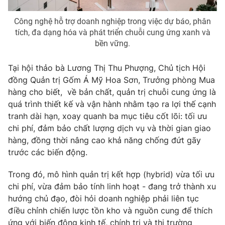
Photo
Infographic
Công nghệ hỗ trợ doanh nghiệp trong việc dự báo, phân
tích, đa dạng hóa và phát triển chuỗi cung ứng xanh và
bền vững.
Video
Shorts video
Tại hội thảo bà Lương Thị Thu Phượng, Chủ tịch Hội
VTV Money
VTV Thể thao
đồng Quản trị Gốm Á Mỹ Hoa Sơn, Trưởng phòng Mua
hàng cho biết, về bản chất, quản trị chuỗi cung ứng là
VTV Sức khoẻ
Bất động sản
quá trình thiết kế và vận hành nhằm tạo ra lợi thế cạnh
tranh dài hạn, xoay quanh ba mục tiêu cốt lõi: tối ưu
chi phí, đảm bảo chất lượng dịch vụ và thời gian giao
Thị trường 24h
Tấm lòng Việt
hàng, đồng thời nâng cao khả năng chống đứt gãy
trước các biến động.
VTV4
Vươn mình bằng AI
Trong đó, mô hình quản trị kết hợp (hybrid) vừa tối ưu
chi phí, vừa đảm bảo tính linh hoạt - đang trở thành xu
VTV9
VTV8
hướng chủ đạo, đòi hỏi doanh nghiệp phải liên tục
điều chỉnh chiến lược tồn kho và nguồn cung để thích
Liên hệ tòa soạn
English
ứng với biến động kinh tế, chính trị và thị trường