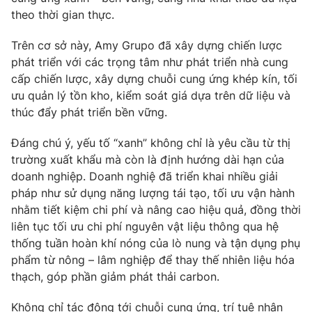
Ðiện thoại Thời báo VTV:
024.66 897 897
theo thời gian thực.
Email:
toasoan@vtv.vn
Trên cơ sở này, Amy Grupo đã xây dựng chiến lược
Liên hệ quảng cáo:
024-7300.7108
phát triển với các trọng tâm như phát triển nhà cung
cấp chiến lược, xây dựng chuỗi cung ứng khép kín, tối
ưu quản lý tồn kho, kiểm soát giá dựa trên dữ liệu và
thúc đẩy phát triển bền vững.
Đáng chú ý, yếu tố “xanh” không chỉ là yêu cầu từ thị
trường xuất khẩu mà còn là định hướng dài hạn của
doanh nghiệp. Doanh nghiệ đã triển khai nhiều giải
pháp như sử dụng năng lượng tái tạo, tối ưu vận hành
nhằm tiết kiệm chi phí và nâng cao hiệu quả, đồng thời
liên tục tối ưu chi phí nguyên vật liệu thông qua hệ
thống tuần hoàn khí nóng của lò nung và tận dụng phụ
® Cấm sao chép dưới mọi hình thức nếu không có sự chấp
thuận bằng văn bản. Ghi rõ nguồn VTV.vn khi phát hành lại
phẩm từ nông – lâm nghiệp để thay thế nhiên liệu hóa
thông tin từ website này.
thạch, góp phần giảm phát thải carbon.
Không chỉ tác động tới chuỗi cung ứng, trí tuệ nhân