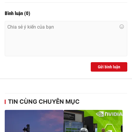
Bình luận
(
0
)
Gửi bình luận
TIN CÙNG CHUYÊN MỤC