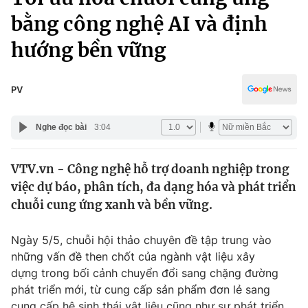
Chính trị
Truyền hình
bằng công nghệ AI và định
Văn hóa - Giải trí
Xã hội
hướng bền vững
Y tế
Đời sống
Pháp luật
Công nghệ
PV
Giáo dục
Y tế
Nghe đọc bài
3:04
Thế giới
VTV.vn - Công nghệ hỗ trợ doanh nghiệp trong
việc dự báo, phân tích, đa dạng hóa và phát triển
Tin tức
Kinh tế
chuỗi cung ứng xanh và bền vững.
Thế giới đó đây
Tài chính
Ngày 5/5, chuỗi hội thảo chuyên đề tập trung vào
Dữ liệu và đời sống
Câu chuyện quốc tế
những vấn đề then chốt của ngành vật liệu xây
Thị trường
dựng trong bối cảnh chuyển đổi sang chặng đường
Truyền hình
Góc doanh nghiệp
phát triển mới, từ cung cấp sản phẩm đơn lẻ sang
cung cấp hệ sinh thái vật liệu cũng như sự phát triển