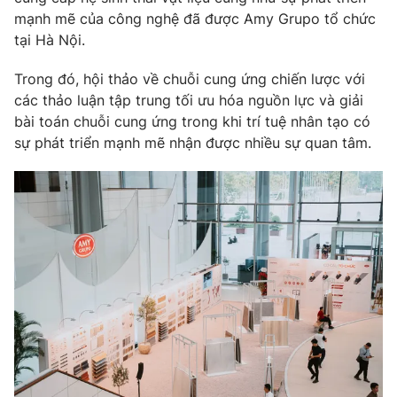
Phim VTV
mạnh mẽ của công nghệ đã được Amy Grupo tổ chức
Giải trí
tại Hà Nội.
Hậu trường
Điện ảnh
Đời sống
Nhân vật
Trong đó, hội thảo về chuỗi cung ứng chiến lược với
Âm nhạc
các thảo luận tập trung tối ưu hóa nguồn lực và giải
Du lịch
Khán giả
bài toán chuỗi cung ứng trong khi trí tuệ nhân tạo có
Giáo dục
Sao
sự phát triển mạnh mẽ nhận được nhiều sự quan tâm.
Làm đẹp
Giải sao mai
Tuyển sinh
Công nghệ
Chất lượng cuộc sống
Học trực tuyến
Hitech Công nghệ tương lai
Giao lưu trực tuyến
Sản phẩm
Lịch phát sóng
Thị trường
Tư vấn
Chuyên mục khác
Emagazine
Podcast