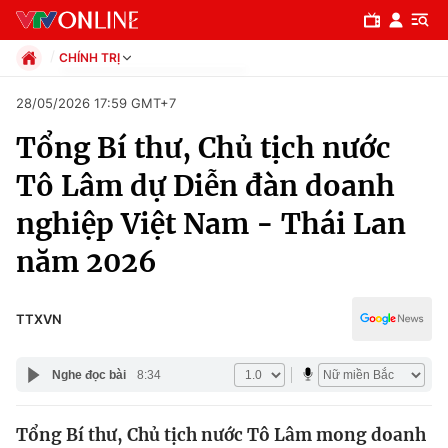
CHÍNH TRỊ
Chính trị
28/05/2026 17:59 GMT+7
Xã hội
Tổng Bí thư, Chủ tịch nước
Pháp luật
Chuyên mục
Kinh tế
Tô Lâm dự Diễn đàn doanh
Thể thao
Chính trị
nghiệp Việt Nam - Thái Lan
Truyền hình
Văn hóa - Giải trí
năm 2026
Xã hội
Y tế
Đời sống
Pháp luật
TTXVN
Công nghệ
Giáo dục
Y tế
Nghe đọc bài
8:34
Thế giới
Tổng Bí thư, Chủ tịch nước Tô Lâm mong doanh