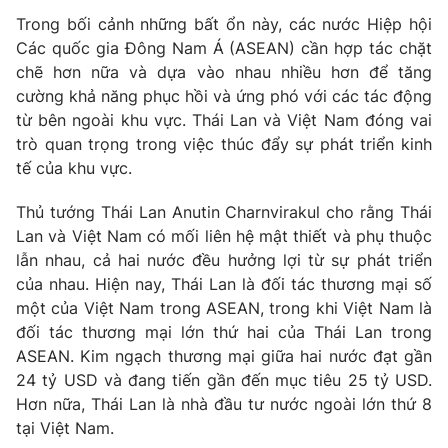
Thị trường 24h
Tấm lòng Việt
Trong bối cảnh những bất ổn này, các nước Hiệp hội
Các quốc gia Đông Nam Á (ASEAN) cần hợp tác chặt
VTV4
Vươn mình bằng AI
chẽ hơn nữa và dựa vào nhau nhiều hơn để tăng
cường khả năng phục hồi và ứng phó với các tác động
từ bên ngoài khu vực. Thái Lan và Việt Nam đóng vai
VTV9
VTV8
trò quan trọng trong việc thúc đẩy sự phát triển kinh
tế của khu vực.
Liên hệ tòa soạn
English
Thủ tướng Thái Lan Anutin Charnvirakul cho rằng Thái
Lan và Việt Nam có mối liên hệ mật thiết và phụ thuộc
lẫn nhau, cả hai nước đều hưởng lợi từ sự phát triển
của nhau. Hiện nay, Thái Lan là đối tác thương mại số
THỜI BÁO VTV
một của Việt Nam trong ASEAN, trong khi Việt Nam là
đối tác thương mại lớn thứ hai của Thái Lan trong
Theo dõi báo trên
ASEAN. Kim ngạch thương mại giữa hai nước đạt gần
24 tỷ USD và đang tiến gần đến mục tiêu 25 tỷ USD.
Hơn nữa, Thái Lan là nhà đầu tư nước ngoài lớn thứ 8
Cơ quan chủ quản:
Đài Truyền hình Việt Nam
tại Việt Nam.
Cơ quan báo chí:
Thời báo VTV