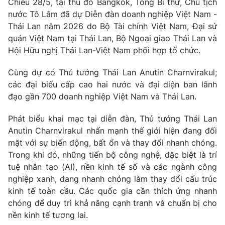
Giao lưu trực tuyến
Chiều 28/5, tại thủ đô Bangkok, Tổng Bí thư, Chủ tịch
Sản phẩm
nước Tô Lâm đã dự Diễn đàn doanh nghiệp
Việt Nam -
Thái Lan
năm 2026 do Bộ Tài chính Việt Nam, Đại sứ
Lịch phát sóng
Thị trường
quán Việt Nam tại Thái Lan, Bộ Ngoại giao Thái Lan và
Hội Hữu nghị Thái Lan-Việt Nam phối hợp tổ chức.
Tư vấn
Chuyên mục khác
Cùng dự có Thủ tướng Thái Lan Anutin Charnvirakul;
các đại biểu cấp cao hai nước và đại diện ban lãnh
Emagazine
Podcast
đạo gần 700 doanh nghiệp Việt Nam và Thái Lan.
Photo
Infographic
Phát biểu khai mạc tại diễn đàn, Thủ tướng Thái Lan
Anutin Charnvirakul nhấn mạnh thế giới hiện đang đối
mặt với sự biến động, bất ổn và thay đổi nhanh chóng.
Video
Shorts video
Trong khi đó, những tiến bộ công nghệ, đặc biệt là trí
tuệ nhân tạo (AI), nền kinh tế số và các ngành công
VTV Money
VTV Thể thao
nghiệp xanh, đang nhanh chóng làm thay đổi cấu trúc
kinh tế toàn cầu. Các quốc gia cần thích ứng nhanh
VTV Sức khoẻ
Bất động sản
chóng để duy trì khả năng cạnh tranh và chuẩn bị cho
nền kinh tế tương lai.