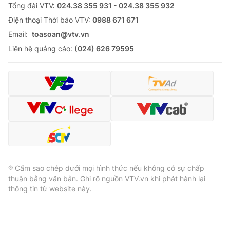
Tổng đài VTV:
024.38 355 931 - 024.38 355 932
Ðiện thoại Thời báo VTV:
0988 671 671
Email:
toasoan@vtv.vn
Liên hệ quảng cáo:
(024) 626 79595
® Cấm sao chép dưới mọi hình thức nếu không có sự chấp
thuận bằng văn bản. Ghi rõ nguồn VTV.vn khi phát hành lại
thông tin từ website này.