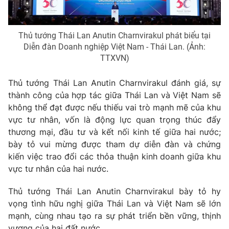
® Cấm sao chép dưới mọi hình thức nếu không có sự chấp
Thủ tướng Thái Lan Anutin Charnvirakul phát biểu tại
thuận bằng văn bản. Ghi rõ nguồn VTV.vn khi phát hành lại
Diễn đàn Doanh nghiệp Việt Nam - Thái Lan. (Ảnh:
thông tin từ website này.
TTXVN)
Thủ tướng Thái Lan Anutin Charnvirakul đánh giá, sự
thành công của hợp tác giữa Thái Lan và Việt Nam sẽ
không thể đạt được nếu thiếu vai trò mạnh mẽ của khu
vực tư nhân, vốn là động lực quan trọng thúc đẩy
thương mại, đầu tư và kết nối kinh tế giữa hai nước;
bày tỏ vui mừng được tham dự diễn đàn và chứng
kiến việc trao đổi các thỏa thuận kinh doanh giữa khu
vực tư nhân của hai nước.
Thủ tướng Thái Lan Anutin Charnvirakul bày tỏ hy
vọng tình hữu nghị giữa Thái Lan và Việt Nam sẽ lớn
mạnh, cùng nhau tạo ra sự phát triển bền vững, thịnh
vượng của hai đất nước.