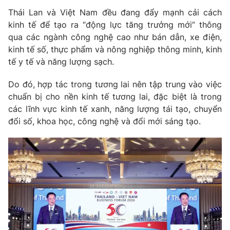
Giấy phép hoạt động báo in và báo điện tử số 483/GP-BTTTT
Thái Lan và Việt Nam đều đang đẩy mạnh cải cách
cấp ngày 29/12/2023
kinh tế để tạo ra “động lực tăng trưởng mới” thông
Tổng Biên tập:
Vũ Thanh Thủy
qua các ngành công nghệ cao như bán dẫn, xe điện,
Phó Tổng Biên tập:
Nguyễn Thị Mỹ Hạnh, Phạm Quốc Thắng,
kinh tế số, thực phẩm và nông nghiệp thông minh, kinh
Nguyễn Trọng Ninh
tế y tế và năng lượng sạch.
Tổng đài VTV:
024.38 355 931 - 024.38 355 932
Do đó, hợp tác trong tương lai nên tập trung vào việc
Ðiện thoại Thời báo VTV:
024.66 897 897
chuẩn bị cho nền kinh tế tương lai, đặc biệt là trong
Email:
toasoan@vtv.vn
các lĩnh vực kinh tế xanh, năng lượng tái tạo, chuyển
Liên hệ quảng cáo:
024-7300.7108
đổi số, khoa học, công nghệ và đổi mới sáng tạo.