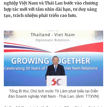
nghiệp Việt Nam và Thái Lan bước vào chương
Tin tức
hợp tác mới với tầm nhìn dài hạn, tư duy sáng
Kinh tế
tạo, trách nhiệm phát triển cao hơn.
Thế giới đó đây
Tài chính
Dữ liệu và đời sống
Câu chuyện quốc tế
Thị trường
Truyền hình
Góc doanh nghiệp
Phim VTV
Giải trí
Hậu trường
Điện ảnh
Đời sống
Nhân vật
Âm nhạc
Du lịch
Khán giả
Giáo dục
Sao
Làm đẹp
Giải sao mai
Tuyển sinh
Tổng Bí thư, Chủ tịch nước Tô Lâm phát biểu tại Diễn
Công nghệ
Chất lượng cuộc sống
đàn Doanh nghiệp
Việt Nam - Thái Lan
. (Ảnh: TTXVN)
Học trực tuyến
Hitech Công nghệ tương lai