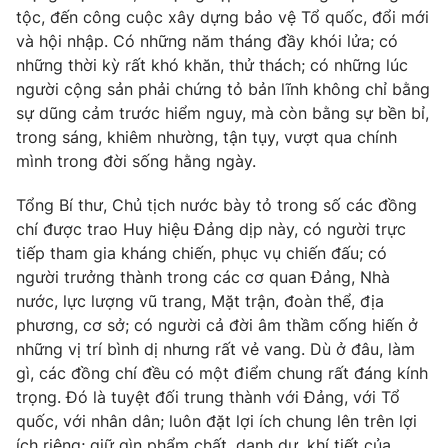
tộc, đến công cuộc xây dựng bảo vệ Tổ quốc, đổi mới
và hội nhập. Có những năm tháng đầy khói lửa; có
những thời kỳ rất khó khăn, thử thách; có những lúc
người cộng sản phải chứng tỏ bản lĩnh không chỉ bằng
sự dũng cảm trước hiểm nguy, mà còn bằng sự bền bỉ,
trong sáng, khiêm nhường, tận tụy, vượt qua chính
mình trong đời sống hằng ngày.
Tổng Bí thư, Chủ tịch nước bày tỏ trong số các đồng
chí được trao Huy hiệu Đảng dịp này, có người trực
tiếp tham gia kháng chiến, phục vụ chiến đấu; có
người trưởng thành trong các cơ quan Đảng, Nhà
nước, lực lượng vũ trang, Mặt trận, đoàn thể, địa
phương, cơ sở; có người cả đời âm thầm cống hiến ở
những vị trí bình dị nhưng rất vẻ vang. Dù ở đâu, làm
gì, các đồng chí đều có một điểm chung rất đáng kính
trọng. Đó là tuyệt đối trung thành với Đảng, với Tổ
quốc, với nhân dân; luôn đặt lợi ích chung lên trên lợi
ích riêng; giữ gìn phẩm chất, danh dự, khí tiết của