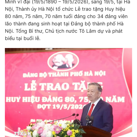
Giao lưu trực tuyến
Minh vĩ đại (19/5/1890 – 19/5/2026), sáng 19/5, tại Hà
Sản phẩm
Nội, Thành ủy Hà Nội tổ chức Lễ trao tặng Huy hiệu
80 năm, 75 năm, 70 năm tuổi đảng cho 34 đảng viên
Lịch phát sóng
Thị trường
lão thành đang sinh hoạt tại Đảng bộ thành phố Hà
Nội. Tổng Bí thư, Chủ tịch nước Tô Lâm dự và phát
Tư vấn
biểu tại buổi lễ.
Chuyên mục khác
Emagazine
Podcast
Photo
Infographic
Video
Shorts video
VTV Money
VTV Thể thao
VTV Sức khoẻ
Bất động sản