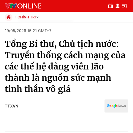
CHÍNH TRỊ
Chính trị
19/05/2026 15:21 GMT+7
Xã hội
Tổng Bí thư, Chủ tịch nước:
Pháp luật
Chuyên mục
Kinh tế
Truyền thống cách mạng của
Thể thao
Chính trị
các thế hệ đảng viên lão
Truyền hình
Văn hóa - Giải trí
thành là nguồn sức mạnh
Xã hội
Y tế
tinh thần vô giá
Đời sống
Pháp luật
Công nghệ
Giáo dục
TTXVN
Y tế
Thế giới