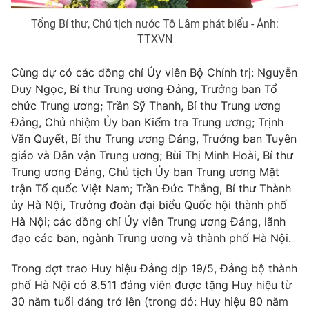
Thị trường 24h
Tấm lòng Việt
Tổng Bí thư, Chủ tịch nước Tô Lâm phát biểu - Ảnh:
TTXVN
VTV4
Vươn mình bằng AI
Cùng dự có các đồng chí Ủy viên Bộ Chính trị: Nguyễn
VTV9
VTV8
Duy Ngọc, Bí thư Trung ương Đảng, Trưởng ban Tổ
chức Trung ương; Trần Sỹ Thanh, Bí thư Trung ương
Đảng, Chủ nhiệm Ủy ban Kiểm tra Trung ương; Trịnh
Liên hệ tòa soạn
English
Văn Quyết, Bí thư Trung ương Đảng, Trưởng ban Tuyên
giáo và Dân vận Trung ương; Bùi Thị Minh Hoài, Bí thư
Trung ương Đảng, Chủ tịch Ủy ban Trung ương Mặt
trận Tổ quốc Việt Nam; Trần Đức Thắng, Bí thư Thành
THỜI BÁO VTV
ủy Hà Nội, Trưởng đoàn đại biểu Quốc hội thành phố
Hà Nội; các đồng chí Ủy viên Trung ương Đảng, lãnh
đạo các ban, ngành Trung ương và thành phố Hà Nội.
Theo dõi báo trên
Trong đợt trao Huy hiệu Đảng dịp 19/5, Đảng bộ thành
Cơ quan chủ quản:
Đài Truyền hình Việt Nam
phố Hà Nội có 8.511 đảng viên được tặng Huy hiệu từ
30 năm tuổi đảng trở lên (trong đó: Huy hiệu 80 năm
Cơ quan báo chí:
Thời báo VTV