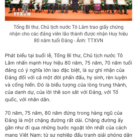
® Cấm sao chép dưới mọi hình thức nếu không có sự chấp
thuận bằng văn bản. Ghi rõ nguồn VTV.vn khi phát hành lại
Tổng Bí thư, Chủ tịch nước Tô Lâm trao giấy chứng
thông tin từ website này.
nhận cho các đảng viên lão thành được nhận Huy hiệu
80 năm tuổi Đảng - Ảnh: TTXVN
Phát biểu tại buổi lễ, Tổng Bí thư, Chủ tịch nước Tô
Lâm nhấn mạnh Huy hiệu 80 năm, 75 năm, 70 năm tuổi
đảng có ý nghĩa lớn lao đặc biệt, là sự ghi nhận của
Đảng đối với cả một đời phấn đấu, hy sinh, rèn luyện
và cống hiến. Đó là biểu tượng của lòng trung thành,
của danh dự, của lời thề son sắt với Đảng, với Tổ
quốc, với nhân dân.
70 năm, 75 năm, 80 năm đứng trong hàng ngũ của
Đảng là một chặng đường rất dài. Chặng đường ấy
gần như đi qua những bước ngoặt lớn nhất của cách
mạng Việt Nam; từ sự nghiệp đấu tranh giải phóng dân