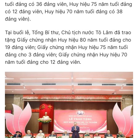
tuổi đảng có 36 đảng viên, Huy hiệu 75 năm tuổi đảng
Giấy phép hoạt động báo in và báo điện tử số 483/GP-BTTTT
có 12 đảng viên, Huy hiệu 70 năm tuổi đảng có 38
cấp ngày 29/12/2023
đảng viên).
Tổng Biên tập:
Vũ Thanh Thủy
Phó Tổng Biên tập:
Nguyễn Thị Mỹ Hạnh, Phạm Quốc Thắng,
Tại buổi lễ, Tổng Bí thư, Chủ tịch nước Tô Lâm đã trao
Nguyễn Trọng Ninh
tặng Giấy chứng nhận Huy hiệu 80 năm tuổi đảng cho
Tổng đài VTV:
024.38 355 931 - 024.38 355 932
19 đảng viên; Giấy chứng nhận Huy hiệu 75 năm tuổi
Ðiện thoại Thời báo VTV:
024.66 897 897
đảng cho 3 đảng viên; Giấy chứng nhận Huy hiệu 70
Email:
toasoan@vtv.vn
năm tuổi đảng cho 12 đảng viên.
Liên hệ quảng cáo:
024-7300.7108