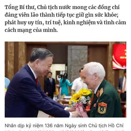
Tổng Bí thư, Chủ tịch nước mong các đồng chí
Tin tức
Kinh tế
đảng viên lão thành tiếp tục giữ gìn sức khỏe;
Thế giới đó đây
phát huy uy tín, trí tuệ, kinh nghiệm và tình cảm
Tài chính
Dữ liệu và đời sống
cách mạng của mình.
Câu chuyện quốc tế
Thị trường
Truyền hình
Góc doanh nghiệp
Phim VTV
Giải trí
Hậu trường
Điện ảnh
Đời sống
Nhân vật
Âm nhạc
Du lịch
Khán giả
Giáo dục
Sao
Làm đẹp
Giải sao mai
Tuyển sinh
Công nghệ
Chất lượng cuộc sống
Học trực tuyến
Nhân dịp kỷ niệm 136 năm Ngày sinh Chủ tịch Hồ Chí
Hitech Công nghệ tương lai