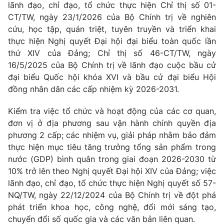
Thị trường 24h
Tấm lòng Việt
lãnh đạo, chỉ đạo, tổ chức thực hiện Chỉ thị số 01-
CT/TW, ngày 23/1/2026 của Bộ Chính trị về nghiên
cứu, học tập, quán triệt, tuyên truyền và triển khai
VTV4
Vươn mình bằng AI
thực hiện Nghị quyết Đại hội đại biểu toàn quốc lần
thứ XIV của Đảng; Chỉ thị số 46-CT/TW, ngày
VTV9
VTV8
16/5/2025 của Bộ Chính trị về lãnh đạo cuộc bầu cử
đại biểu Quốc hội khóa XVI và bầu cử đại biểu Hội
đồng nhân dân các cấp nhiệm kỳ 2026-2031.
Liên hệ tòa soạn
English
Kiểm tra việc tổ chức và hoạt động của các cơ quan,
đơn vị ở địa phương sau vận hành chính quyền địa
phương 2 cấp; các nhiệm vụ, giải pháp nhằm bảo đảm
THỜI BÁO VTV
thực hiện mục tiêu tăng trưởng tổng sản phẩm trong
nước (GDP) bình quân trong giai đoạn 2026-2030 từ
10% trở lên theo Nghị quyết Đại hội XIV của Đảng; việc
Theo dõi báo trên
lãnh đạo, chỉ đạo, tổ chức thực hiện Nghị quyết số 57-
NQ/TW, ngày 22/12/2024 của Bộ Chính trị về đột phá
Cơ quan chủ quản:
Đài Truyền hình Việt Nam
phát triển khoa học, công nghệ, đổi mới sáng tạo,
Cơ quan báo chí:
Thời báo VTV
chuyển đổi số quốc gia và các văn bản liên quan.