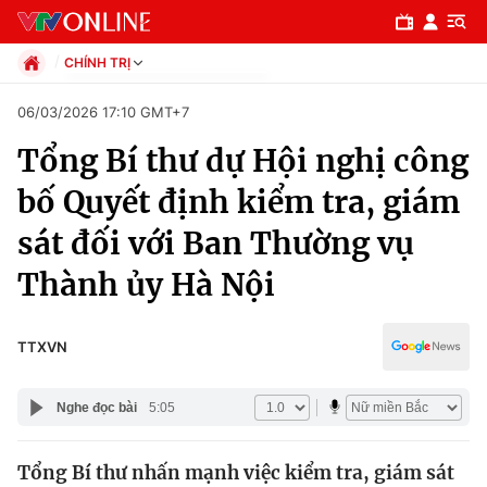
CHÍNH TRỊ
Chính trị
06/03/2026 17:10 GMT+7
Xã hội
Tổng Bí thư dự Hội nghị công
Pháp luật
Chuyên mục
Kinh tế
bố Quyết định kiểm tra, giám
Thể thao
Chính trị
sát đối với Ban Thường vụ
Truyền hình
Văn hóa - Giải trí
Thành ủy Hà Nội
Xã hội
Y tế
Đời sống
Pháp luật
TTXVN
Công nghệ
Giáo dục
Y tế
Nghe đọc bài
5:05
Thế giới
Tổng Bí thư nhấn mạnh việc kiểm tra, giám sát