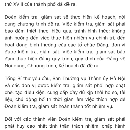
thứ XVIII của thành phố đã đề ra.
Đoàn kiểm tra, giám sát sẽ thực hiện kế hoạch, nội
® Cấm sao chép dưới mọi hình thức nếu không có sự chấp
thuận bằng văn bản. Ghi rõ nguồn VTV.vn khi phát hành lại
dung chương trình đề ra. Việc kiểm tra, giám sát phải
thông tin từ website này.
bảo đảm thiết thực, hiệu quả, tránh hình thức; không
ảnh hưởng đến việc thực hiện nhiệm vụ chính trị, đến
hoạt động bình thường của các tổ chức Đảng, đơn vị
được kiểm tra, giám sát. Việc kiểm tra, giám sát bảo
đảm thực hiện đúng quy trình, quy định của Đảng về
Nội dung, Chương trình, Kế hoạch đã đề ra.
Tổng Bí thư yêu cầu, Ban Thường vụ Thành ủy Hà Nội
và các đơn vị được kiểm tra, giám sát phối hợp chặt
chẽ, tạo điều kiện, cung cấp đầy đủ kịp thời hồ sơ, tài
liệu; chủ động bố trí thời gian làm việc thích hợp để
Đoàn kiểm tra, giám sát hoàn thành tốt nhiệm vụ.
Đối với các thành viên Đoàn kiểm tra, giám sát phải
phát huy cao nhất tinh thần trách nhiệm, chấp hành