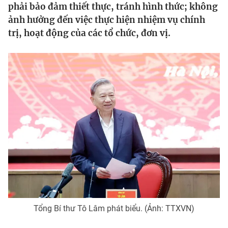
phải bảo đảm thiết thực, tránh hình thức; không
Tin tức
ảnh hưởng đến việc thực hiện nhiệm vụ chính
Kinh tế
trị, hoạt động của các tổ chức, đơn vị.
Thế giới đó đây
Tài chính
Dữ liệu và đời sống
Câu chuyện quốc tế
Thị trường
Truyền hình
Góc doanh nghiệp
Phim VTV
Giải trí
Hậu trường
Điện ảnh
Đời sống
Nhân vật
Âm nhạc
Du lịch
Khán giả
Giáo dục
Sao
Làm đẹp
Giải sao mai
Tuyển sinh
Công nghệ
Chất lượng cuộc sống
Tổng Bí thư Tô Lâm phát biểu. (Ảnh: TTXVN)
Học trực tuyến
Hitech Công nghệ tương lai