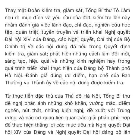
Giấy phép hoạt động báo in và báo điện tử số 483/GP-BTTTT
Thay mặt Đoàn kiểm tra, giám sát, Tổng Bí thư Tô Lâm
cấp ngày 29/12/2023
nêu rõ mục đích và yêu cầu của đợt kiểm tra lần này
Tổng Biên tập:
Vũ Thanh Thủy
nhằm đánh giá việc lãnh đạo, chỉ đạo, nghiên cứu học
Phó Tổng Biên tập:
Nguyễn Thị Mỹ Hạnh, Phạm Quốc Thắng,
tập, quán triệt, tuyên truyền và triển khai Nghị quyết
Nguyễn Trọng Ninh
Đại hội XIV của Đảng, các Nghị quyết, Chỉ thị của Bộ
Tổng đài VTV:
024.38 355 931 - 024.38 355 932
Chính trị về các nội dung đã nêu trong Quyết định
Ðiện thoại Thời báo VTV:
024.66 897 897
kiểm tra, giám sát; phát hiện những cách làm đổi mới,
Email:
toasoan@vtv.vn
sáng tạo, hiệu quả và những kinh nghiệm hay trong
Liên hệ quảng cáo:
024-7300.7108
quá trình triển khai thực hiện của Đảng bộ Thành phố
Hà Nội. Đánh giá đúng ưu điểm, hạn chế của Ban
Thường vụ Thành ủy về các nội dung được kiểm tra.
Từ thực tiễn đặc thù của Thủ đô Hà Nội, Tổng Bí thư
đề nghị phản ánh những khó khăn, vướng mắc, điểm
nghẽn, nút thắt, những kiến nghị, đề xuất với Trung
ương và các cơ quan liên quan các giải pháp phù hợp
để thực hiện thắng lợi các mục tiêu mà Nghị quyết Đại
hội XIV của Đảng và Nghị quyết Đại hội đảng bộ lần