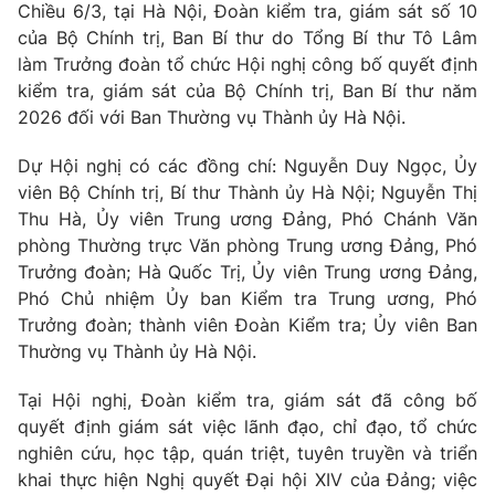
Giao lưu trực tuyến
Chiều 6/3, tại Hà Nội, Đoàn kiểm tra, giám sát số 10
Sản phẩm
của Bộ Chính trị, Ban Bí thư do Tổng Bí thư Tô Lâm
Lịch phát sóng
làm Trưởng đoàn tổ chức Hội nghị công bố quyết định
Thị trường
kiểm tra, giám sát của Bộ Chính trị, Ban Bí thư năm
Tư vấn
2026 đối với Ban Thường vụ Thành ủy Hà Nội.
Chuyên mục khác
Dự Hội nghị có các đồng chí: Nguyễn Duy Ngọc, Ủy
Emagazine
Podcast
viên Bộ Chính trị, Bí thư Thành ủy Hà Nội; Nguyễn Thị
Thu Hà, Ủy viên Trung ương Đảng, Phó Chánh Văn
phòng Thường trực Văn phòng Trung ương Đảng, Phó
Photo
Infographic
Trưởng đoàn; Hà Quốc Trị, Ủy viên Trung ương Đảng,
Phó Chủ nhiệm Ủy ban Kiểm tra Trung ương, Phó
Video
Shorts video
Trưởng đoàn; thành viên Đoàn Kiểm tra; Ủy viên Ban
Thường vụ Thành ủy Hà Nội.
VTV Money
VTV Thể thao
Tại Hội nghị, Đoàn kiểm tra, giám sát đã công bố
quyết định giám sát việc lãnh đạo, chỉ đạo, tổ chức
VTV Sức khoẻ
Bất động sản
nghiên cứu, học tập, quán triệt, tuyên truyền và triển
khai thực hiện Nghị quyết Đại hội XIV của Đảng; việc