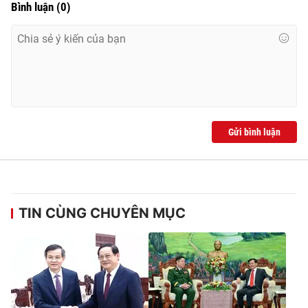
Bình luận
(
0
)
Gửi bình luận
TIN CÙNG CHUYÊN MỤC