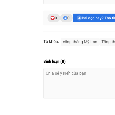
0
0
Bài đọc hay? Thả t
Từ khóa:
căng thẳng Mỹ Iran
Tổng t
Bình luận
(
0
)