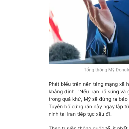
Tổng thống Mỹ Donald
Phát biểu trên nền tảng mạng xã h
khẳng định: "Nếu Iran nổ súng và g
trong quá khứ, Mỹ sẽ đứng ra bảo
Tuyên bố cứng rắn này ngay lập tứ
ninh tại Iran tiếp tục xấu đi.
Theo truyền thông quốc tế, ít nhất