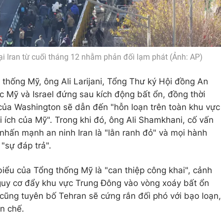
ại Iran từ cuối tháng 12 nhằm phản đối lạm phát (Ảnh: AP)
thống Mỹ, ông Ali Larijani, Tổng Thư ký Hội đồng An
c Mỹ và Israel đứng sau kích động bất ổn, đồng thời
của Washington sẽ dẫn đến "hỗn loạn trên toàn khu vực
i ích của Mỹ". Trong khi đó, ông Ali Shamkhani, cố vấn
 nhấn mạnh an ninh Iran là "lằn ranh đỏ" và mọi hành
 "sự đáp trả".
biểu của Tổng thống Mỹ là "can thiệp công khai", cảnh
uy cơ đẩy khu vực Trung Đông vào vòng xoáy bất ổn
 cũng tuyên bố Tehran sẽ cứng rắn đối phó với bạo loạn,
n chế.