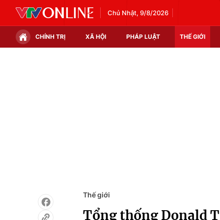
Chủ Nhật, 9/8/2026
CHÍNH TRỊ
XÃ HỘI
PHÁP LUẬT
THẾ GIỚI
Chính trị
Xã hội
Thế giới
Kinh tế
Tin tức
Tài chính
Thế giới đó đây
Thị trường
Câu chuyện quốc tế
Góc doanh nghiệp
Dữ liệu và đời sống
Thế giới
Tổng thống Donald T