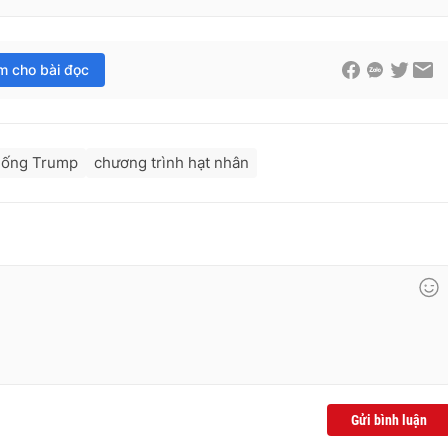
im cho bài đọc
hống Trump
chương trình hạt nhân
Gửi bình luận