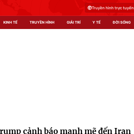
Truyền hình trực tuyến
KINH TẾ
TRUYỀN HÌNH
GIẢI TRÍ
Y TẾ
ĐỜI SỐNG
Pháp luật
Y tế
Truyền hình
Multimedia
Phim VTV
Video
Hậu trường
Shorts video
Nhân vật
Podcast
Khán giả
EMagazine
Giải sao mai
Photo
rump cảnh báo mạnh mẽ đến Iran
Infographic