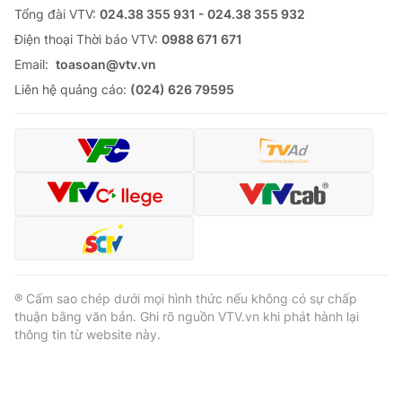
Tổng đài VTV:
024.38 355 931 - 024.38 355 932
Ðiện thoại Thời báo VTV:
0988 671 671
Email:
toasoan@vtv.vn
Liên hệ quảng cáo:
(024) 626 79595
® Cấm sao chép dưới mọi hình thức nếu không có sự chấp
thuận bằng văn bản. Ghi rõ nguồn VTV.vn khi phát hành lại
thông tin từ website này.