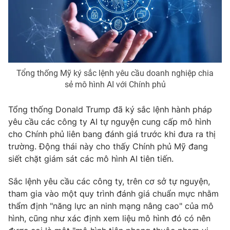
Phim VTV
Giải trí
Hậu trường
Điện ảnh
Đời sống
Nhân vật
Âm nhạc
Du lịch
Khán giả
Giáo dục
Tổng thống Mỹ ký sắc lệnh yêu cầu doanh nghiệp chia
Sao
Làm đẹp
sẻ mô hình AI với Chính phủ
Giải sao mai
Tuyển sinh
Công nghệ
Chất lượng cuộc sống
Tổng thống Donald Trump đã ký sắc lệnh hành pháp
Học trực tuyến
yêu cầu các công ty AI tự nguyện cung cấp mô hình
Hitech Công nghệ tương lai
Giao lưu trực tuyến
cho Chính phủ liên bang đánh giá trước khi đưa ra thị
Sản phẩm
trường. Động thái này cho thấy Chính phủ Mỹ đang
siết chặt giám sát các mô hình AI tiên tiến.
Lịch phát sóng
Thị trường
Sắc lệnh yêu cầu các công ty, trên cơ sở tự nguyện,
Tư vấn
tham gia vào một quy trình đánh giá chuẩn mực nhằm
Chuyên mục khác
thẩm định "năng lực an ninh mạng nâng cao" của mô
Emagazine
Podcast
hình, cũng như xác định xem liệu mô hình đó có nên