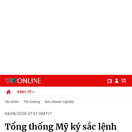
KINH TẾ
Chính trị
Tài chính
Thị trường
Góc doanh nghiệp
Xã hội
04/06/2026 07:51 GMT+7
Pháp luật
Chuyên mục
Kinh tế
Tổng thống Mỹ ký sắc lệnh
Thể thao