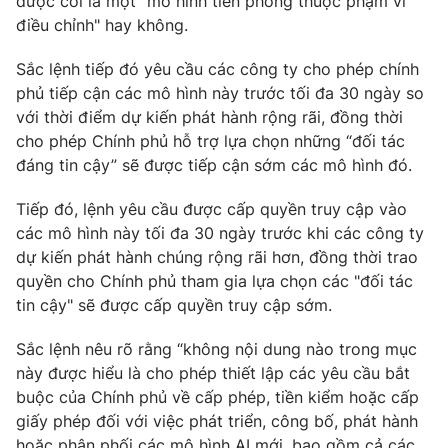
được coi là một "mô hình tiên phong thuộc phạm vi
điều chỉnh" hay không.
Photo
Infographic
Sắc lệnh tiếp đó yêu cầu các công ty cho phép chính
Video
Shorts video
phủ tiếp cận các mô hình này trước tối đa 30 ngày so
với thời điểm dự kiến phát hành rộng rãi, đồng thời
cho phép Chính phủ hỗ trợ lựa chọn những “đối tác
VTV Money
VTV Thể thao
đáng tin cậy” sẽ được tiếp cận sớm các mô hình đó.
VTV Sức khoẻ
Bất động sản
Tiếp đó, lệnh yêu cầu được cấp quyền truy cập vào
các mô hình này tối đa 30 ngày trước khi các công ty
dự kiến phát hành chúng rộng rãi hơn, đồng thời trao
Thị trường 24h
Tấm lòng Việt
quyền cho Chính phủ tham gia lựa chọn các "đối tác
tin cậy" sẽ được cấp quyền truy cập sớm.
VTV4
Vươn mình bằng AI
Sắc lệnh nêu rõ rằng “không nội dung nào trong mục
này được hiểu là cho phép thiết lập các yêu cầu bắt
VTV9
VTV8
buộc của Chính phủ về cấp phép, tiền kiểm hoặc cấp
giấy phép đối với việc phát triển, công bố, phát hành
Liên hệ tòa soạn
English
hoặc phân phối các mô hình AI mới, bao gồm cả các