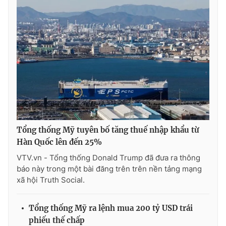
Ðiện thoại Thời báo VTV:
024.66 897 897
Email:
toasoan@vtv.vn
Liên hệ quảng cáo:
024-7300.7108
Tổng thống Mỹ tuyên bố tăng thuế nhập khẩu từ
Hàn Quốc lên đến 25%
VTV.vn - Tổng thống Donald Trump đã đưa ra thông
báo này trong một bài đăng trên trên nền tảng mạng
® Cấm sao chép dưới mọi hình thức nếu không có sự chấp
xã hội Truth Social.
thuận bằng văn bản. Ghi rõ nguồn VTV.vn khi phát hành lại
thông tin từ website này.
Tổng thống Mỹ ra lệnh mua 200 tỷ USD trái
phiếu thế chấp