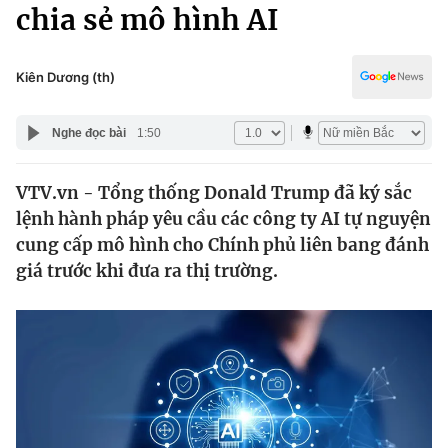
Chính trị
chia sẻ mô hình AI
Truyền hình
Văn hóa - Giải trí
Xã hội
Y tế
Kiên Dương (th)
Đời sống
Pháp luật
Công nghệ
Nghe đọc bài
1:50
Giáo dục
Y tế
VTV.vn - Tổng thống Donald Trump đã ký sắc
lệnh hành pháp yêu cầu các công ty AI tự nguyện
Thế giới
cung cấp mô hình cho Chính phủ liên bang đánh
giá trước khi đưa ra thị trường.
Tin tức
Kinh tế
Thế giới đó đây
Tài chính
Dữ liệu và đời sống
Câu chuyện quốc tế
Thị trường
Truyền hình
Góc doanh nghiệp