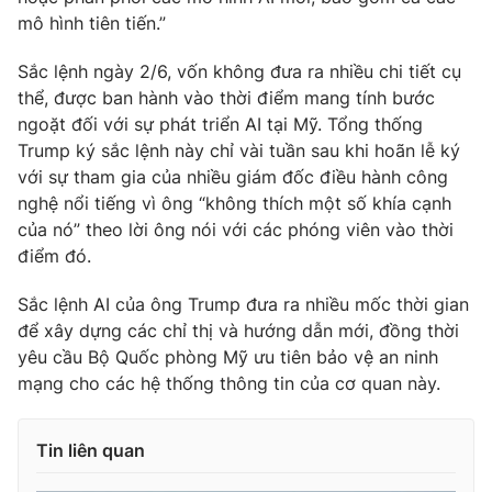
mô hình tiên tiến.”
Sắc lệnh ngày 2/6, vốn không đưa ra nhiều chi tiết cụ
thể, được ban hành vào thời điểm mang tính bước
THỜI BÁO VTV
ngoặt đối với sự phát triển AI tại Mỹ. Tổng thống
Trump ký sắc lệnh này chỉ vài tuần sau khi hoãn lễ ký
với sự tham gia của nhiều giám đốc điều hành công
nghệ nổi tiếng vì ông “không thích một số khía cạnh
Theo dõi báo trên
của nó” theo lời ông nói với các phóng viên vào thời
điểm đó.
Cơ quan chủ quản:
Đài Truyền hình Việt Nam
Sắc lệnh AI của ông Trump đưa ra nhiều mốc thời gian
Cơ quan báo chí:
Thời báo VTV
để xây dựng các chỉ thị và hướng dẫn mới, đồng thời
Giấy phép hoạt động báo in và báo điện tử số 483/GP-BTTTT
yêu cầu Bộ Quốc phòng Mỹ ưu tiên bảo vệ an ninh
cấp ngày 29/12/2023
mạng cho các hệ thống thông tin của cơ quan này.
Tổng Biên tập:
Vũ Thanh Thủy
Phó Tổng Biên tập:
Nguyễn Thị Mỹ Hạnh, Phạm Quốc Thắng,
Nguyễn Trọng Ninh
Tin liên quan
Tổng đài VTV:
024.38 355 931 - 024.38 355 932