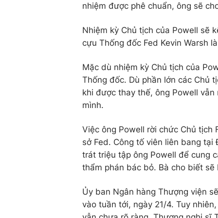
nhiệm được phê chuẩn, ông sẽ cho 
Nhiệm kỳ Chủ tịch của Powell sẽ 
cựu Thống đốc Fed Kevin Warsh là
Mặc dù nhiệm kỳ Chủ tịch của Powe
Thống đốc. Dù phần lớn các Chủ tị
khi được thay thế, ông Powell vẫn n
mình.
Việc ông Powell rời chức Chủ tịch F
sở Fed. Công tố viên liên bang tạ
trát triệu tập ông Powell để cung 
thẩm phán bác bỏ. Bà cho biết sẽ
Ủy ban Ngân hàng Thượng viện sẽ 
vào tuần tới, ngày 21/4. Tuy nhi
vẫn chưa rõ ràng. Thượng nghị sĩ 