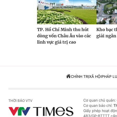
TP. Hồ Chí Minh thu hút
Kho bạc t
dòng vốn Châu Âu vào các
giải ngân
lĩnh vực giá trị cao
CHÍNH TRỊ
XÃ HỘI
PHÁP L
Cơ quan chủ quản:
THỜI BÁO VTV
Cơ quan báo chí:
T
Giấy phép hoạt độn
483/GP-BTTTT cấp