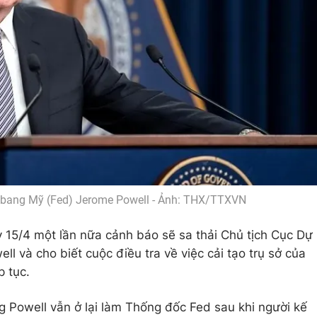
n bang Mỹ (Fed) Jerome Powell - Ảnh: THX/TTXVN
15/4 một lần nữa cảnh báo sẽ sa thải Chủ tịch Cục Dự
ll và cho biết cuộc điều tra về việc cải tạo trụ sở của
p tục.
 Powell vẫn ở lại làm Thống đốc Fed sau khi người kế