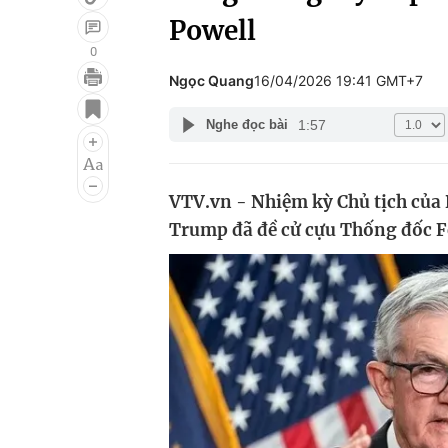
Powell
0
Ngọc Quang
16/04/2026 19:41 GMT+7
Giải trí
Đời sống
1:57
Nghe đọc bài
Điện ảnh
Du lịch
Âm nhạc
Làm đẹp
VTV.vn - Nhiệm kỳ Chủ tịch của 
Sao
Chất lượng cuộc sốn
Trump đã đề cử cựu Thống đốc F