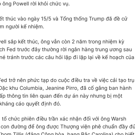
ông Powell rời khỏi chức vụ.
kết thúc vào ngày 15/5 và Tổng thống Trump đã đề cử
m người kế nhiệm.
ll sắp kết thúc, ông vẫn còn 2 năm trong nhiệm kỳ
ch Fed trước đây thường rời ngân hàng trung ương sau
é tránh trước các câu hỏi lặp đi lặp lại về kế hoạch của
ed trở nên phức tạp do cuộc điều tra về việc cải tạo trụ
i Đặc khu Columbia, Jeanine Pirro, đã cố gắng ban hành
cấp thông tin liên quan đến dự án này nhưng bị một
 kháng cáo quyết định đó.
tổ chức phiên điều trần xác nhận đối với ông Warsh
ên, con đường để ông được Thượng viện phê chuẩn đầy đ
Thom Tillis (đảng Cộng hòa, bang Bắc Carolina) cho biết