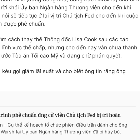
 rời khỏi Ủy ban Ngân hàng Thượng viện cho đến khi
nói sẽ tiếp tục ở lại vị trí Chủ tịch Fed cho đến khi cuộc
ệm được phê chuẩn.
ìm cách thay thế Thống đốc Lisa Cook sau các cáo
 lĩnh vực thế chấp, nhưng cho đến nay vẫn chưa thành
trước Tòa án Tối cao Mỹ và đang chờ phán quyết.
 kêu gọi giảm lãi suất và cho biết ông tin rằng ông
trình phê chuẩn ứng cử viên Chủ tịch Fed bị trì hoãn
n - Cụ thể kế hoạch tổ chức phiên điều trần dành cho ông
 Warsh tại Ủy ban Ngân hàng Thượng viện đã bị hủy bỏ.