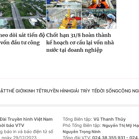
heo dõi sát tiến độ
Chốt hạn 31/8 hoàn thành
 vốn đầu tư công
kế hoạch cơ cấu lại vốn nhà
nước tại doanh nghiệp
UẬT
THẾ GIỚI
KINH TẾ
TRUYỀN HÌNH
GIẢI TRÍ
Y TẾ
ĐỜI SỐNG
CÔNG NG
Đài Truyền hình Việt Nam
Tổng Biên tập:
Vũ Thanh Thủy
hời báo VTV
Phó Tổng Biên tập:
Nguyễn Thị Mỹ Hạ
g báo in và báo điện tử số
Nguyễn Trọng Ninh
 ngày 29/12/2023
Tổng đài VTV:
024.38 355 931 - 024