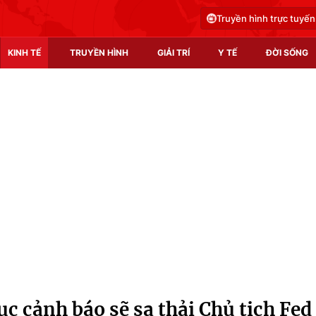
Truyền hình trực tuyến
KINH TẾ
TRUYỀN HÌNH
GIẢI TRÍ
Y TẾ
ĐỜI SỐNG
Pháp luật
Y tế
Truyền hình
Multimedia
Phim VTV
Video
Hậu trường
Shorts video
Nhân vật
Podcast
Khán giả
EMagazine
Giải sao mai
Photo
c cảnh báo sẽ sa thải Chủ tịch Fed
Infographic