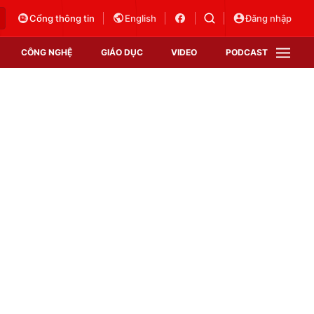
Cổng thông tin
English
Đăng nhập
CÔNG NGHỆ
GIÁO DỤC
VIDEO
PODCAST
VTV Money
VTV Thể thao
VTV Sức khoẻ
Bất động sản
Thị trường 24h
Tấm lòng Việt
Vươn mình bằng AI
VTV4
VTV8
VTV9
Lịch phát sóng
Giao lưu trực tuyến
Sự kiện