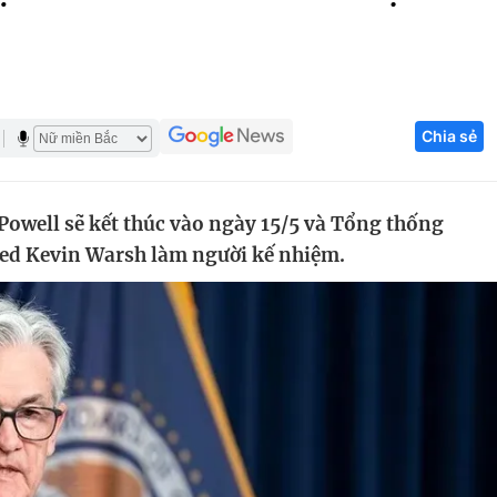
Góc ảnh
Giáo dục
Công nghệ
Chia sẻ
Tuyển sinh
Hitech Công ng
Học trực tuyến
Sản phẩm
Powell sẽ kết thúc vào ngày 15/5 và Tổng thống
g
Thị trường
ed Kevin Warsh làm người kế nhiệm.
Tư vấn