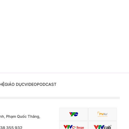
HỆ
GIÁO DỤC
VIDEO
PODCAST
nh, Phạm Quốc Thắng,
.38 355 932