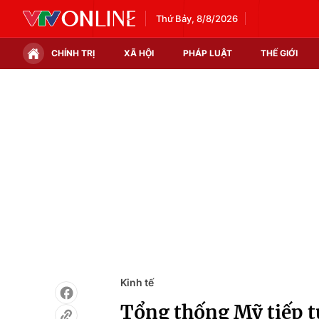
Thứ Bảy, 8/8/2026
CHÍNH TRỊ
XÃ HỘI
PHÁP LUẬT
THẾ GIỚI
Chính trị
Xã hội
Thế giới
Kinh tế
Tin tức
Tài chính
Thế giới đó đây
Thị trường
Câu chuyện quốc tế
Góc doanh nghiệp
Dữ liệu và đời sống
Kinh tế
Tổng thống Mỹ tiếp tụ