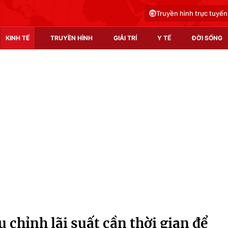
Truyền hình trực tuyến
KINH TẾ
TRUYỀN HÌNH
GIẢI TRÍ
Y TẾ
ĐỜI SỐNG
Pháp luật
Y tế
Truyền hình
Multimedia
Phim VTV
Video
Hậu trường
Shorts video
Nhân vật
Podcast
Khán giả
EMagazine
Giải sao mai
Photo
u chỉnh lãi suất cần thời gian để
Infographic