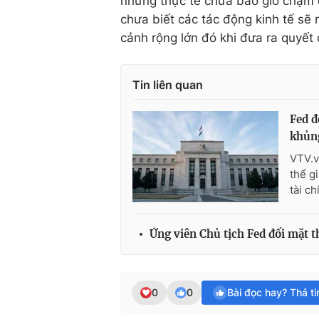
nhưng thực tế chưa bao giờ chạm đ
chưa biết các tác động kinh tế sẽ
cảnh rộng lớn đó khi đưa ra quyết 
Tin liên quan
Fed đ
khủn
VTV.v
thể g
tài ch
Ứng viên Chủ tịch Fed đối mặt t
0
0
Bài đọc hay? Thả t