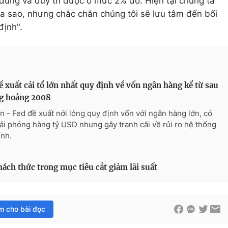
úng và duy trì được ở mức 2% đó. Hiện tại chúng ta
 ra sao, nhưng chắc chắn chúng tôi sẽ lưu tâm đến bối
định".
ề xuất cải tổ lớn nhất quy định về vốn ngân hàng kể từ sau
g hoảng 2008
n - Fed đề xuất nới lỏng quy định vốn với ngân hàng lớn, có
iải phóng hàng tỷ USD nhưng gây tranh cãi về rủi ro hệ thống
ính.
hách thức trong mục tiêu cắt giảm lãi suất
im cho bài đọc