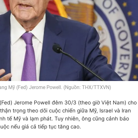
 bang Mỹ (Fed) Jerome Powell. (Nguồn: THX/TTXVN)
 (Fed) Jerome Powell đêm 30/3 (theo giờ Việt Nam) cho
ận trọng theo dõi cuộc chiến giữa Mỹ, Israel và Iran
nh tế Mỹ và lạm phát. Tuy nhiên, ông cũng cảnh báo
uộc nếu giá cả tiếp tục tăng cao.