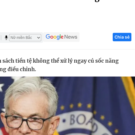
Góc ảnh
Giáo dục
Công nghệ
Chia sẻ
Tuyển sinh
Hitech Công ng
Học trực tuyến
Sản phẩm
 sách tiền tệ không thể xử lý ngay cú sốc năng
g
Thị trường
ng điều chỉnh.
Tư vấn