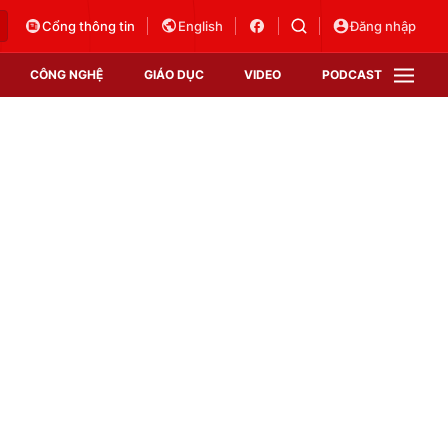
Cổng thông tin
English
Đăng nhập
CÔNG NGHỆ
GIÁO DỤC
VIDEO
PODCAST
VTV Money
VTV Thể thao
VTV Sức khoẻ
Bất động sản
Thị trường 24h
Tấm lòng Việt
Vươn mình bằng AI
VTV4
VTV8
VTV9
Lịch phát sóng
Giao lưu trực tuyến
Sự kiện