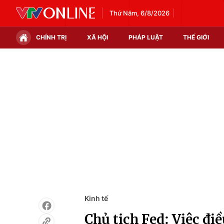
Thứ Năm, 6/8/2026
CHÍNH TRỊ
XÃ HỘI
PHÁP LUẬT
THẾ GIỚI
Chính trị
Xã hội
Thế giới
Kinh tế
Tin tức
Tài chính
Thế giới đó đây
Thị trường
Câu chuyện quốc tế
Góc doanh nghiệp
Dữ liệu và đời sống
Kinh tế
Chủ tịch Fed: Việc điề