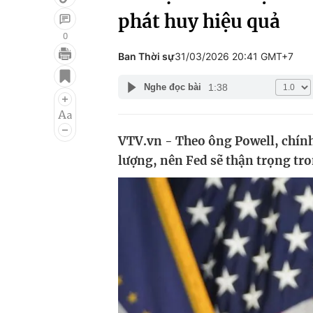
phát huy hiệu quả
0
Ban Thời sự
31/03/2026 20:41 GMT+7
Giải trí
Đời sống
1:38
Nghe đọc bài
Điện ảnh
Du lịch
Âm nhạc
Làm đẹp
VTV.vn - Theo ông Powell, chính
Sao
Chất lượng cuộc sốn
lượng, nên Fed sẽ thận trọng tro