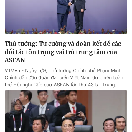
® Cấm sao chép dưới mọi hình thức nếu không có sự chấp
thuận bằng văn bản. Ghi rõ nguồn VTV.vn khi phát hành lại
thông tin từ website này.
Thủ tướng: Tự cường và đoàn kết để các
đối tác tôn trọng vai trò trung tâm của
ASEAN
VTV.vn - Ngày 5/9, Thủ tướng Chính phủ Phạm Minh
Chính dẫn đầu đoàn đại biểu Việt Nam dự phiên toàn
thể Hội nghị Cấp cao ASEAN lần thứ 43 tại Trung...