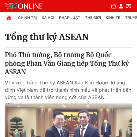
CHÍNH TRỊ
XÃ HỘI
PHÁP LUẬT
THẾ GIỚI
KINH TẾ
TRUYỀ
Tổng thư ký ASEAN
Chuyên mục
Phó Thủ tướng, Bộ trưởng Bộ Quốc
Chính trị
phòng Phan Văn Giang tiếp Tổng Thư ký
ASEAN
Xã hội
VTV.vn - Tổng Thư ký ASEAN Kao Kim Hourn khẳng
định Việt Nam đã trở thành hình mẫu về phát triển bền
Pháp luật
vững và là thành viên nòng cốt của ASEAN.
Y tế
Thế giới