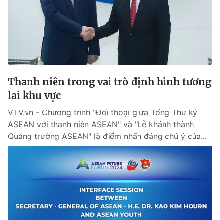
Thị trường 24h
Tấm lòng Việt
VTV4
Vươn mình bằng AI
VTV9
VTV8
Thanh niên trong vai trò định hình tương
Liên hệ tòa soạn
English
lai khu vực
VTV.vn - Chương trình "Đối thoại giữa Tổng Thư ký
ASEAN với thanh niên ASEAN" và "Lễ khánh thành
Quảng trường ASEAN" là điểm nhấn đáng chú ý của...
THỜI BÁO VTV
Theo dõi báo trên
Cơ quan chủ quản:
Đài Truyền hình Việt Nam