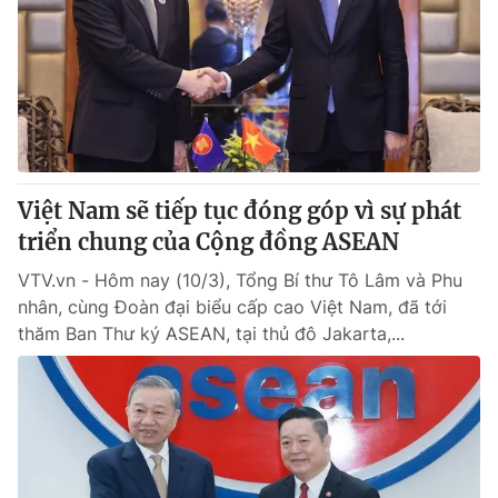
Giao lưu trực tuyến
Sản phẩm
Lịch phát sóng
Thị trường
Tư vấn
Chuyên mục khác
Emagazine
Podcast
Việt Nam sẽ tiếp tục đóng góp vì sự phát
triển chung của Cộng đồng ASEAN
Photo
Infographic
VTV.vn - Hôm nay (10/3), Tổng Bí thư Tô Lâm và Phu
nhân, cùng Đoàn đại biểu cấp cao Việt Nam, đã tới
Video
Shorts video
thăm Ban Thư ký ASEAN, tại thủ đô Jakarta,...
VTV Money
VTV Thể thao
VTV Sức khoẻ
Bất động sản