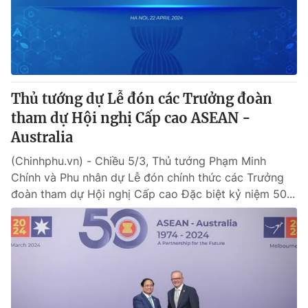
Cơ quan báo chí:
Thời báo VTV
Giấy phép hoạt động báo in và báo điện tử số 483/GP-BTTTT
cấp ngày 29/12/2023
Tổng Biên tập:
Vũ Thanh Thủy
Phó Tổng Biên tập:
Nguyễn Thị Mỹ Hạnh, Phạm Quốc Thắng,
Thủ tướng dự Lễ đón các Trưởng đoàn
Nguyễn Trọng Ninh
tham dự Hội nghị Cấp cao ASEAN -
Tổng đài VTV:
024.38 355 931 - 024.38 355 932
Australia
Ðiện thoại Thời báo VTV:
024.66 897 897
Email:
(Chinhphu.vn) - Chiều 5/3, Thủ tướng Phạm Minh
toasoan@vtv.vn
Chính và Phu nhân dự Lễ đón chính thức các Trưởng
Liên hệ quảng cáo:
024-7300.7108
đoàn tham dự Hội nghị Cấp cao Đặc biệt kỷ niệm 50...