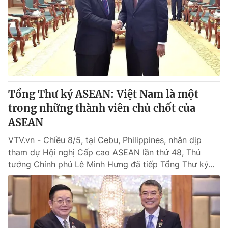
Tin tức
Kinh tế
Thế giới đó đây
Tài chính
Dữ liệu và đời sống
Câu chuyện quốc tế
Thị trường
Truyền hình
Góc doanh nghiệp
Tổng Thư ký ASEAN: Việt Nam là một
Phim VTV
trong những thành viên chủ chốt của
Giải trí
ASEAN
Hậu trường
Điện ảnh
Đời sống
VTV.vn - Chiều 8/5, tại Cebu, Philippines, nhân dịp
Nhân vật
Âm nhạc
tham dự Hội nghị Cấp cao ASEAN lần thứ 48, Thủ
Du lịch
Khán giả
tướng Chính phủ Lê Minh Hưng đã tiếp Tổng Thư ký...
Giáo dục
Sao
Làm đẹp
Giải sao mai
Tuyển sinh
Công nghệ
Chất lượng cuộc sống
Học trực tuyến
Hitech Công nghệ tương lai