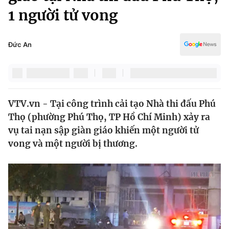
Chính trị
1 người tử vong
Truyền hình
Văn hóa - Giải trí
Xã hội
Y tế
Đức An
Đời sống
Pháp luật
Công nghệ
Giáo dục
Y tế
VTV.vn - Tại công trình cải tạo Nhà thi đấu Phú
Thọ (phường Phú Thọ, TP Hồ Chí Minh) xảy ra
Thế giới
vụ tai nạn sập giàn giáo khiến một người tử
Tin tức
vong và một người bị thương.
Kinh tế
Thế giới đó đây
Tài chính
Dữ liệu và đời sống
Câu chuyện quốc tế
Thị trường
Truyền hình
Góc doanh nghiệp