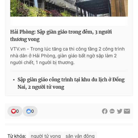
THỜI BÁO VTV
Hải Phòng: Sập giàn giáo trong đêm, 3 người
thương vong
VTV.vn - Trong lúc tăng ca thi công tầng 2 công trình
nhà dân ở Hải Phòng, giàn giáo bất ngờ sập làm 2
Theo dõi báo trên
người chết, 1 người bị thương.
Cơ quan chủ quản:
Đài Truyền hình Việt Nam
Sập giàn giáo công trình tại khu du lịch ở Đồng
Cơ quan báo chí:
Thời báo VTV
Nai, 2 người tử vong
Giấy phép hoạt động báo in và báo điện tử số 483/GP-BTTTT
cấp ngày 29/12/2023
Tổng Biên tập:
Vũ Thanh Thủy
0
0
Phó Tổng Biên tập:
Nguyễn Thị Mỹ Hạnh, Phạm Quốc Thắng,
Nguyễn Trọng Ninh
Tổng đài VTV:
024.38 355 931 - 024.38 355 932
Từ khóa:
người tử vong
sân vận động