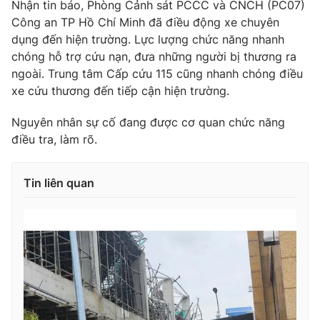
Nhận tin báo, Phòng Cảnh sát PCCC và CNCH (PC07)
Công an TP Hồ Chí Minh đã điều động xe chuyên
Photo
Infographic
dụng đến hiện trường. Lực lượng chức năng nhanh
chóng hỗ trợ cứu nạn, đưa những người bị thương ra
Video
Shorts video
ngoài. Trung tâm Cấp cứu 115 cũng nhanh chóng điều
xe cứu thương đến tiếp cận hiện trường.
VTV Money
VTV Thể thao
Nguyên nhân sự cố đang được cơ quan chức năng
điều tra, làm rõ.
VTV Sức khoẻ
Bất động sản
Tin liên quan
Thị trường 24h
Tấm lòng Việt
VTV4
Vươn mình bằng AI
VTV9
VTV8
Liên hệ tòa soạn
English