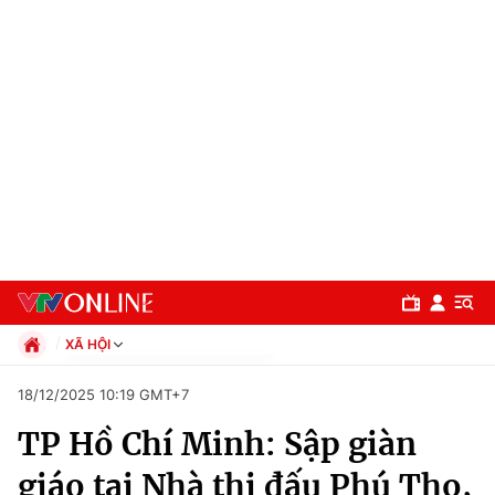
XÃ HỘI
Chính trị
18/12/2025 10:19 GMT+7
Xã hội
TP Hồ Chí Minh: Sập giàn
Pháp luật
Chuyên mục
Kinh tế
giáo tại Nhà thi đấu Phú Thọ,
Thể thao