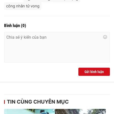
Ðiện thoại Thời báo VTV:
024.66 897 897
công nhân tử vong
Email:
toasoan@vtv.vn
Liên hệ quảng cáo:
024-7300.7108
Bình luận
(
0
)
Gửi bình luận
® Cấm sao chép dưới mọi hình thức nếu không có sự chấp
thuận bằng văn bản. Ghi rõ nguồn VTV.vn khi phát hành lại
thông tin từ website này.
TIN CÙNG CHUYÊN MỤC