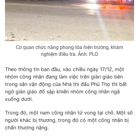
Phim VTV
Giải trí
Hậu trường
Điện ảnh
Đời sống
Nhân vật
Âm nhạc
Du lịch
Khán giả
Giáo dục
Sao
Cơ quan chức năng phong tỏa hiện trường, khám
Làm đẹp
Giải sao mai
nghiệm điều tra. Ảnh: PLO
Tuyển sinh
Công nghệ
Chất lượng cuộc sống
Học trực tuyến
Theo thông tin ban đầu, vào chiều ngày 17/12, một
Hitech Công nghệ tương lai
nhóm công nhân đang làm việc trên giàn giáo bên
Giao lưu trực tuyến
trong sân vận động của Nhà thi đấu Phú Thọ thì bất
Sản phẩm
ngờ giàn giáo đổ sập khiến nhóm công nhân ngã
Lịch phát sóng
Thị trường
xuống dưới.
Tư vấn
Trong đó, một nam công nhân tử vong tại chỗ. Một số
Chuyên mục khác
người khác bị thương, trong đó có một công nhân bị
chấn thương nặng.
Emagazine
Podcast