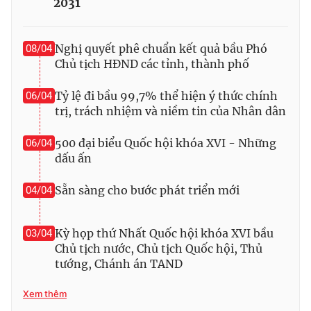
2031
Nghị quyết phê chuẩn kết quả bầu Phó
08/04
Chủ tịch HĐND các tỉnh, thành phố
® Cấm sao chép dưới mọi hình thức nếu không có sự chấp
thuận bằng văn bản. Ghi rõ nguồn VTV.vn khi phát hành lại
thông tin từ website này.
Tỷ lệ đi bầu 99,7% thể hiện ý thức chính
06/04
trị, trách nhiệm và niềm tin của Nhân dân
500 đại biểu Quốc hội khóa XVI - Những
06/04
dấu ấn
Sẵn sàng cho bước phát triển mới
04/04
Kỳ họp thứ Nhất Quốc hội khóa XVI bầu
03/04
Chủ tịch nước, Chủ tịch Quốc hội, Thủ
tướng, Chánh án TAND
Xem thêm