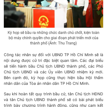
Thị trường 24h
Tấm lòng Việt
VTV4
Vươn mình bằng AI
VTV9
VTV8
Kỳ họp sẽ bầu ra những chức danh chủ chốt, kiện toàn
bộ máy chính quyền cho giai đoạn phát triển mới của
thành phố (Ảnh: Thu Trang)
Liên hệ tòa soạn
English
Công tác nhân sự đối với UBND TP Hồ Chí Minh sẽ là
nội dung được cử tri đặc biệt quan tâm. Các đại biểu
sẽ tiến hành bầu Chủ tịch UBND thành phố, các Phó
THỜI BÁO VTV
Chủ tịch UBND và các Ủy viên UBND nhiệm kỳ mới.
Bên cạnh đó, kỳ họp cũng thực hiện bầu Hội thẩm
nhân dân của Tòa án nhân dân TP Hồ Chí Minh.
Theo dõi báo trên
Sau khi hoàn tất quy trình bầu cử, tân Chủ tịch HĐND
và tân Chủ tịch UBND thành phố sẽ có bài phát biểu
trình bày chương trình hành động, cũng như cam kết
Cơ quan chủ quản:
Đài Truyền hình Việt Nam