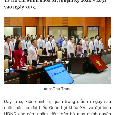
TP Hồ Chí Minh khóa XI, nhiệm kỳ 2026 - 2031
Tin tức
vào ngày 30/3.
Kinh tế
Thế giới đó đây
Tài chính
Dữ liệu và đời sống
Câu chuyện quốc tế
Thị trường
Truyền hình
Góc doanh nghiệp
Phim VTV
Giải trí
Hậu trường
Điện ảnh
Đời sống
Nhân vật
Âm nhạc
Du lịch
Khán giả
Giáo dục
Sao
Ảnh: Thu Trang
Làm đẹp
Giải sao mai
Tuyển sinh
Công nghệ
Đây là sự kiện chính trị quan trọng diễn ra ngay sau
Chất lượng cuộc sống
Học trực tuyến
cuộc bầu cử đại biểu Quốc hội khóa XVI và đại biểu
Hitech Công nghệ tương lai
HĐND các cấp, nhằm kiện toàn bộ máy chính quyền