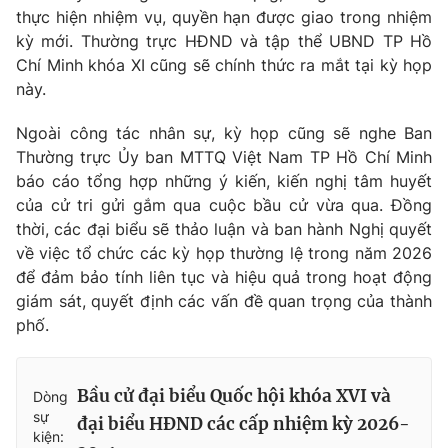
thực hiện nhiệm vụ, quyền hạn được giao trong nhiệm
Cơ quan báo chí:
Thời báo VTV
kỳ mới. Thường trực HĐND và tập thể UBND TP Hồ
Giấy phép hoạt động báo in và báo điện tử số 483/GP-BTTTT
Chí Minh khóa XI cũng sẽ chính thức ra mắt tại kỳ họp
cấp ngày 29/12/2023
này.
Tổng Biên tập:
Vũ Thanh Thủy
Phó Tổng Biên tập:
Nguyễn Thị Mỹ Hạnh, Phạm Quốc Thắng,
Ngoài công tác nhân sự, kỳ họp cũng sẽ nghe Ban
Nguyễn Trọng Ninh
Thường trực Ủy ban MTTQ Việt Nam TP Hồ Chí Minh
Tổng đài VTV:
024.38 355 931 - 024.38 355 932
báo cáo tổng hợp những ý kiến, kiến nghị tâm huyết
của cử tri gửi gắm qua cuộc bầu cử vừa qua. Đồng
Ðiện thoại Thời báo VTV:
024.66 897 897
thời, các đại biểu sẽ thảo luận và ban hành Nghị quyết
Email:
toasoan@vtv.vn
về việc tổ chức các kỳ họp thường lệ trong năm 2026
Liên hệ quảng cáo:
024-7300.7108
để đảm bảo tính liên tục và hiệu quả trong hoạt động
giám sát, quyết định các vấn đề quan trọng của thành
phố.
Bầu cử đại biểu Quốc hội khóa XVI và
Dòng
sự
đại biểu HĐND các cấp nhiệm kỳ 2026-
kiện: