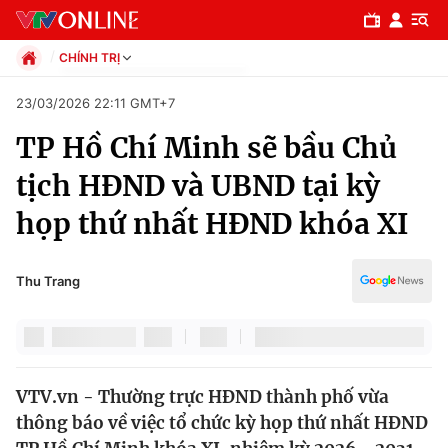
CHÍNH TRỊ
Chính trị
23/03/2026 22:11 GMT+7
Xã hội
TP Hồ Chí Minh sẽ bầu Chủ
Pháp luật
Chuyên mục
Kinh tế
tịch HĐND và UBND tại kỳ
Thể thao
Chính trị
họp thứ nhất HĐND khóa XI
Truyền hình
Văn hóa - Giải trí
Xã hội
Y tế
Thu Trang
Đời sống
Pháp luật
Công nghệ
Giáo dục
Y tế
VTV.vn - Thường trực HĐND thành phố vừa
thông báo về việc tổ chức kỳ họp thứ nhất HĐND
Thế giới