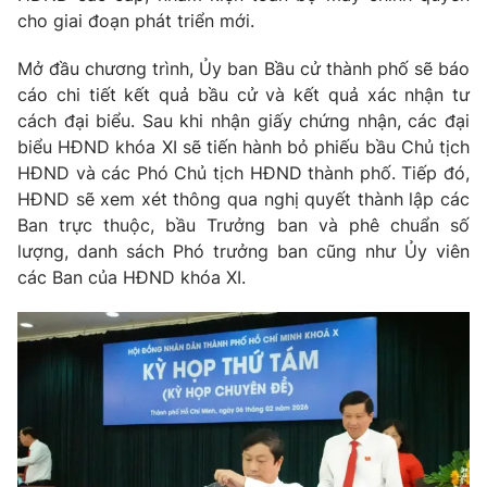
Giao lưu trực tuyến
cho giai đoạn phát triển mới.
Sản phẩm
Lịch phát sóng
Mở đầu chương trình, Ủy ban Bầu cử thành phố sẽ báo
Thị trường
cáo chi tiết kết quả bầu cử và kết quả xác nhận tư
Tư vấn
cách đại biểu. Sau khi nhận giấy chứng nhận, các đại
Chuyên mục khác
biểu HĐND khóa XI sẽ tiến hành bỏ phiếu bầu Chủ tịch
HĐND và các Phó Chủ tịch HĐND thành phố. Tiếp đó,
Emagazine
Podcast
HĐND sẽ xem xét thông qua nghị quyết thành lập các
Ban trực thuộc, bầu Trưởng ban và phê chuẩn số
Photo
Infographic
lượng, danh sách Phó trưởng ban cũng như Ủy viên
các Ban của HĐND khóa XI.
Video
Shorts video
VTV Money
VTV Thể thao
VTV Sức khoẻ
Bất động sản