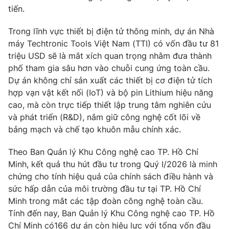
Ðiện thoại Thời báo VTV:
024.66 897 897
tiến.
Email:
toasoan@vtv.vn
Trong lĩnh vực thiết bị điện tử thông minh, dự án Nhà
Liên hệ quảng cáo:
024-7300.7108
máy Techtronic Tools Việt Nam (TTI) có vốn đầu tư 81
triệu USD sẽ là mắt xích quan trọng nhằm đưa thành
phố tham gia sâu hơn vào chuỗi cung ứng toàn cầu.
Dự án không chỉ sản xuất các thiết bị cơ điện tử tích
hợp vạn vật kết nối (IoT) và bộ pin Lithium hiệu năng
cao, mà còn trực tiếp thiết lập trung tâm nghiên cứu
và phát triển (R&D), nắm giữ công nghệ cốt lõi về
bảng mạch và chế tạo khuôn mẫu chính xác.
Theo Ban Quản lý Khu Công nghệ cao TP. Hồ Chí
Minh, kết quả thu hút đầu tư trong Quý I/2026 là minh
chứng cho tính hiệu quả của chính sách điều hành và
® Cấm sao chép dưới mọi hình thức nếu không có sự chấp
sức hấp dẫn của môi trường đầu tư tại TP. Hồ Chí
thuận bằng văn bản. Ghi rõ nguồn VTV.vn khi phát hành lại
thông tin từ website này.
Minh trong mắt các tập đoàn công nghệ toàn cầu.
Tính đến nay, Ban Quản lý Khu Công nghệ cao TP. Hồ
Chí Minh có166 dự án còn hiệu lực với tổng vốn đầu