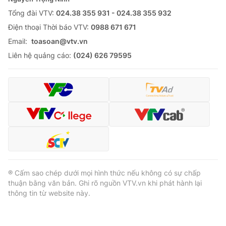
Tổng đài VTV:
024.38 355 931 - 024.38 355 932
Ðiện thoại Thời báo VTV:
0988 671 671
Email:
toasoan@vtv.vn
Liên hệ quảng cáo:
(024) 626 79595
® Cấm sao chép dưới mọi hình thức nếu không có sự chấp
thuận bằng văn bản. Ghi rõ nguồn VTV.vn khi phát hành lại
thông tin từ website này.