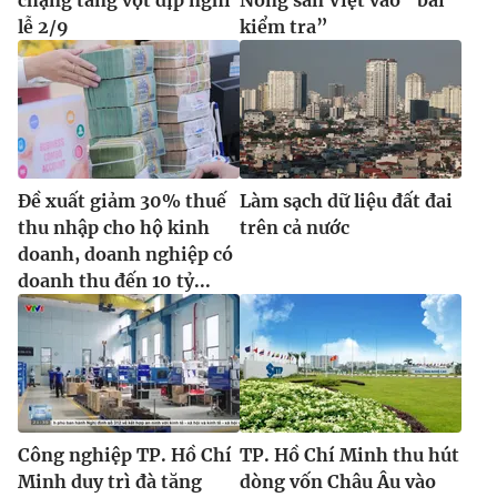
chặng tăng vọt dịp nghỉ
Nông sản Việt vào “bài
lễ 2/9
kiểm tra”
Đề xuất giảm 30% thuế
Làm sạch dữ liệu đất đai
thu nhập cho hộ kinh
trên cả nước
doanh, doanh nghiệp có
doanh thu đến 10 tỷ...
Công nghiệp TP. Hồ Chí
TP. Hồ Chí Minh thu hút
Minh duy trì đà tăng
dòng vốn Châu Âu vào