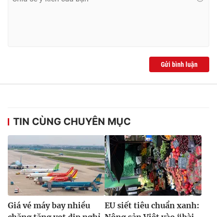
Gửi bình luận
TIN CÙNG CHUYÊN MỤC
Giá vé máy bay nhiều
EU siết tiêu chuẩn xanh: