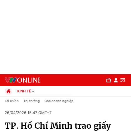
KINH TẾ
Chính trị
Tài chính
Thị trường
Góc doanh nghiệp
Xã hội
26/04/2026 15:47 GMT+7
Pháp luật
Chuyên mục
Kinh tế
TP. Hồ Chí Minh trao giấy
Thể thao