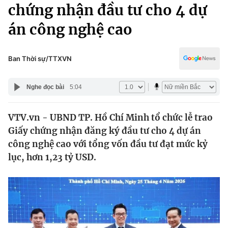
Chính trị
chứng nhận đầu tư cho 4 dự
Truyền hình
án công nghệ cao
Văn hóa - Giải trí
Xã hội
Y tế
Đời sống
Ban Thời sự/TTXVN
Pháp luật
Công nghệ
Giáo dục
Nghe đọc bài
5:04
Y tế
VTV.vn - UBND TP. Hồ Chí Minh tổ chức lễ trao
Thế giới
Giấy chứng nhận đăng ký đầu tư cho 4 dự án
Tin tức
công nghệ cao với tổng vốn đầu tư đạt mức kỷ
Kinh tế
lục, hơn 1,23 tỷ USD.
Thế giới đó đây
Tài chính
Dữ liệu và đời sống
Câu chuyện quốc tế
Thị trường
Truyền hình
Góc doanh nghiệp