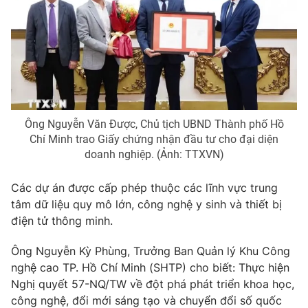
Phim VTV
Giải trí
Hậu trường
Điện ảnh
Đời sống
Nhân vật
Âm nhạc
Du lịch
Khán giả
Giáo dục
Sao
Làm đẹp
Giải sao mai
Tuyển sinh
Ông Nguyễn Văn Được, Chủ tịch UBND Thành phố Hồ
Công nghệ
Chất lượng cuộc sống
Chí Minh trao Giấy chứng nhận đầu tư cho đại diện
Học trực tuyến
doanh nghiệp. (Ảnh: TTXVN)
Hitech Công nghệ tương lai
Giao lưu trực tuyến
Các dự án được cấp phép thuộc các lĩnh vực trung
Sản phẩm
tâm dữ liệu quy mô lớn, công nghệ y sinh và thiết bị
Lịch phát sóng
Thị trường
điện tử thông minh.
Tư vấn
Ông Nguyễn Kỳ Phùng, Trưởng Ban Quản lý Khu Công
Chuyên mục khác
nghệ cao TP. Hồ Chí Minh (SHTP) cho biết: Thực hiện
Nghị quyết 57-NQ/TW về đột phá phát triển khoa học,
Emagazine
Podcast
công nghệ, đổi mới sáng tạo và chuyển đổi số quốc