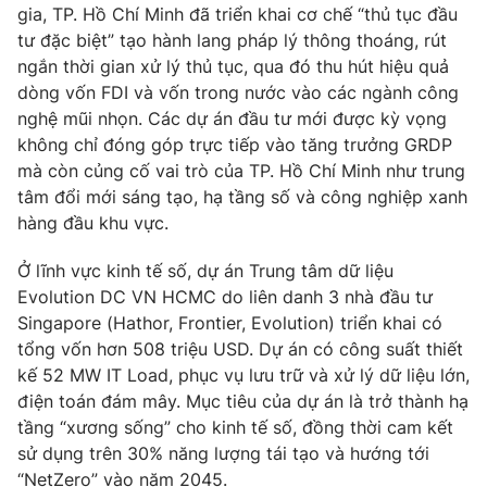
gia, TP. Hồ Chí Minh đã triển khai cơ chế “thủ tục đầu
Photo
Infographic
tư đặc biệt” tạo hành lang pháp lý thông thoáng, rút
ngắn thời gian xử lý thủ tục, qua đó thu hút hiệu quả
dòng vốn FDI và vốn trong nước vào các ngành công
Video
Shorts video
nghệ mũi nhọn. Các dự án đầu tư mới được kỳ vọng
không chỉ đóng góp trực tiếp vào tăng trưởng GRDP
VTV Money
VTV Thể thao
mà còn củng cố vai trò của TP. Hồ Chí Minh như trung
tâm đổi mới sáng tạo, hạ tầng số và công nghiệp xanh
hàng đầu khu vực.
VTV Sức khoẻ
Bất động sản
Ở lĩnh vực kinh tế số, dự án Trung tâm dữ liệu
Thị trường 24h
Tấm lòng Việt
Evolution DC VN HCMC do liên danh 3 nhà đầu tư
Singapore (Hathor, Frontier, Evolution) triển khai có
tổng vốn hơn 508 triệu USD. Dự án có công suất thiết
VTV4
Vươn mình bằng AI
kế 52 MW IT Load, phục vụ lưu trữ và xử lý dữ liệu lớn,
điện toán đám mây. Mục tiêu của dự án là trở thành hạ
VTV9
VTV8
tầng “xương sống” cho kinh tế số, đồng thời cam kết
sử dụng trên 30% năng lượng tái tạo và hướng tới
Liên hệ tòa soạn
English
“NetZero” vào năm 2045.