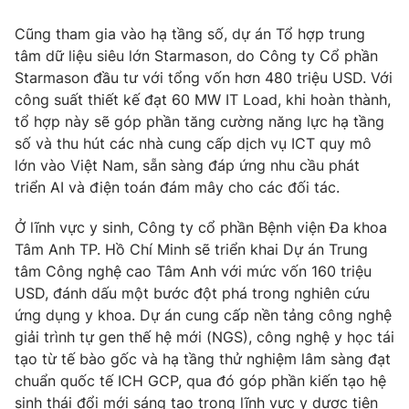
Cũng tham gia vào hạ tầng số, dự án Tổ hợp trung
tâm dữ liệu siêu lớn Starmason, do Công ty Cổ phần
Starmason đầu tư với tổng vốn hơn 480 triệu USD. Với
THỜI BÁO VTV
công suất thiết kế đạt 60 MW IT Load, khi hoàn thành,
tổ hợp này sẽ góp phần tăng cường năng lực hạ tầng
số và thu hút các nhà cung cấp dịch vụ ICT quy mô
lớn vào Việt Nam, sẵn sàng đáp ứng nhu cầu phát
Theo dõi báo trên
triển AI và điện toán đám mây cho các đối tác.
Ở lĩnh vực y sinh, Công ty cổ phần Bệnh viện Đa khoa
Cơ quan chủ quản:
Đài Truyền hình Việt Nam
Tâm Anh TP. Hồ Chí Minh sẽ triển khai Dự án Trung
Cơ quan báo chí:
Thời báo VTV
tâm Công nghệ cao Tâm Anh với mức vốn 160 triệu
Giấy phép hoạt động báo in và báo điện tử số 483/GP-BTTTT
USD, đánh dấu một bước đột phá trong nghiên cứu
cấp ngày 29/12/2023
ứng dụng y khoa. Dự án cung cấp nền tảng công nghệ
Tổng Biên tập:
Vũ Thanh Thủy
giải trình tự gen thế hệ mới (NGS), công nghệ y học tái
Phó Tổng Biên tập:
Nguyễn Thị Mỹ Hạnh, Phạm Quốc Thắng,
tạo từ tế bào gốc và hạ tầng thử nghiệm lâm sàng đạt
Nguyễn Trọng Ninh
chuẩn quốc tế ICH GCP, qua đó góp phần kiến tạo hệ
Tổng đài VTV:
024.38 355 931 - 024.38 355 932
sinh thái đổi mới sáng tạo trong lĩnh vực y dược tiên