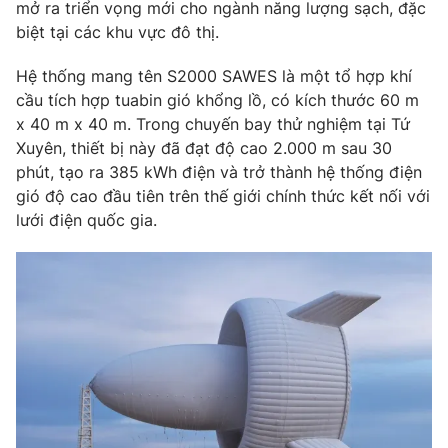
Phim VTV
mở ra triển vọng mới cho ngành năng lượng sạch, đặc
Giải trí
biệt tại các khu vực đô thị.
Hậu trường
Điện ảnh
Hệ thống mang tên S2000 SAWES là một tổ hợp khí
Đời sống
Nhân vật
cầu tích hợp tuabin gió khổng lồ, có kích thước 60 m
Âm nhạc
Du lịch
x 40 m x 40 m. Trong chuyến bay thử nghiệm tại Tứ
Khán giả
Giáo dục
Sao
Xuyên, thiết bị này đã đạt độ cao 2.000 m sau 30
Làm đẹp
Giải sao mai
phút, tạo ra 385 kWh điện và trở thành hệ thống điện
Tuyển sinh
Công nghệ
gió độ cao đầu tiên trên thế giới chính thức kết nối với
Chất lượng cuộc sống
Học trực tuyến
lưới điện quốc gia.
Hitech Công nghệ tương lai
Giao lưu trực tuyến
Sản phẩm
Lịch phát sóng
Thị trường
Tư vấn
Chuyên mục khác
Emagazine
Podcast