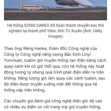
Photo
Infographic
Video
Shorts video
Hệ thống S2000 SAWES đã hoàn thành chuyến bay thử
nghiệm tại thành phố Yibin, tỉnh Tứ Xuyên (Ảnh: Getty
Images)
VTV Money
VTV Thể thao
Theo ông Weng Hanke, Giám đốc Công nghệ của
VTV Sức khoẻ
Bất động sản
Công ty Công nghệ năng lượng Bắc Kinh Linyi
Yunchuan, tuabin gió truyền thống tạo điện bằng cách
Thị trường 24h
Tấm lòng Việt
quay cánh khi có gió thổi qua, còn hệ thống này hoạt
động tương tự nhưng quá trình phát điện diễn ra trên
không. Năng lượng gió làm quay các cánh tuabin, sau
VTV4
Vươn mình bằng AI
đó điện được truyền xuống mặt đất thông qua hệ
thống cáp trên không.
VTV9
VTV8
Các chuyên gia đánh giá công nghệ điện gió độ cao
có nhiều ưu điểm so với trang trại gió truyền thống,
Liên hệ tòa soạn
English