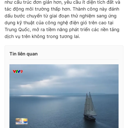
như cấu trúc đơn giản hơn, yêu cầu ít diện tích đất và
tác động môi trường thấp hơn. Thành công này đánh
dấu bước chuyển từ giai đoạn thử nghiệm sang ứng
dụng kỹ thuật của công nghệ điện gió trên cao tại
THỜI BÁO VTV
Trung Quốc, mở ra tiềm năng phát triển các nền tảng
dịch vụ trên không trong tương lai.
Tin liên quan
Theo dõi báo trên
Cơ quan chủ quản:
Đài Truyền hình Việt Nam
Cơ quan báo chí:
Thời báo VTV
Giấy phép hoạt động báo in và báo điện tử số 483/GP-BTTTT
cấp ngày 29/12/2023
Tổng Biên tập:
Vũ Thanh Thủy
Phó Tổng Biên tập:
Nguyễn Thị Mỹ Hạnh, Phạm Quốc Thắng,
Nguyễn Trọng Ninh
Tổng đài VTV:
024.38 355 931 - 024.38 355 932