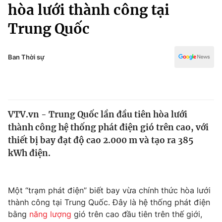
Chính trị
hòa lưới thành công tại
Truyền hình
Trung Quốc
Văn hóa - Giải trí
Xã hội
Y tế
Đời sống
Ban Thời sự
Pháp luật
Công nghệ
Giáo dục
Y tế
VTV.vn - Trung Quốc lần đầu tiên hòa lưới
Thế giới
thành công hệ thống phát điện gió trên cao, với
Tin tức
thiết bị bay đạt độ cao 2.000 m và tạo ra 385
Kinh tế
kWh điện.
Thế giới đó đây
Tài chính
Dữ liệu và đời sống
Câu chuyện quốc tế
Thị trường
Một “trạm phát điện” biết bay vừa chính thức hòa lưới
thành công tại Trung Quốc. Đây là hệ thống phát điện
Truyền hình
Góc doanh nghiệp
bằng
năng lượng
gió trên cao đầu tiên trên thế giới,