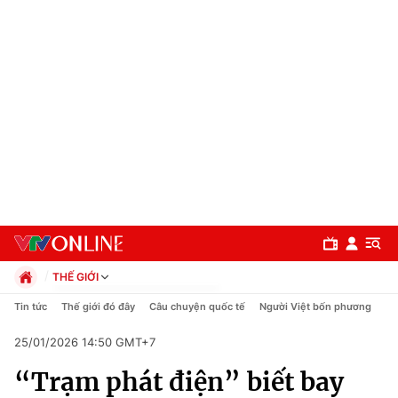
THẾ GIỚI
Chính trị
Tin tức
Thế giới đó đây
Câu chuyện quốc tế
Người Việt bốn phương
Xã hội
25/01/2026 14:50 GMT+7
Pháp luật
Chuyên mục
Kinh tế
“Trạm phát điện” biết bay
Thể thao