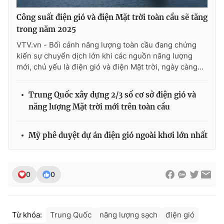
Ðiện thoại Thời báo VTV:
024.66 897 897
Công suất điện gió và điện Mặt trời toàn cầu sẽ tăng
Email:
toasoan@vtv.vn
trong năm 2025
Liên hệ quảng cáo:
024-7300.7108
VTV.vn - Bối cảnh năng lượng toàn cầu đang chứng
kiến sự chuyển dịch lớn khi các nguồn năng lượng
mới, chủ yếu là điện gió và điện Mặt trời, ngày càng...
Trung Quốc xây dựng 2/3 số cơ sở điện gió và
năng lượng Mặt trời mới trên toàn cầu
Mỹ phê duyệt dự án điện gió ngoài khơi lớn nhất
® Cấm sao chép dưới mọi hình thức nếu không có sự chấp
0
0
thuận bằng văn bản. Ghi rõ nguồn VTV.vn khi phát hành lại
thông tin từ website này.
Từ khóa:
Trung Quốc
năng lượng sạch
điện gió