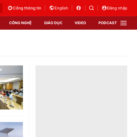
Cổng thông tin
English
Đăng nhập
CÔNG NGHỆ
GIÁO DỤC
VIDEO
PODCAST
VTV Money
VTV Thể thao
VTV Sức khoẻ
Bất động sản
Thị trường 24h
Tấm lòng Việt
Vươn mình bằng AI
VTV4
VTV8
VTV9
Lịch phát sóng
Giao lưu trực tuyến
Sự kiện