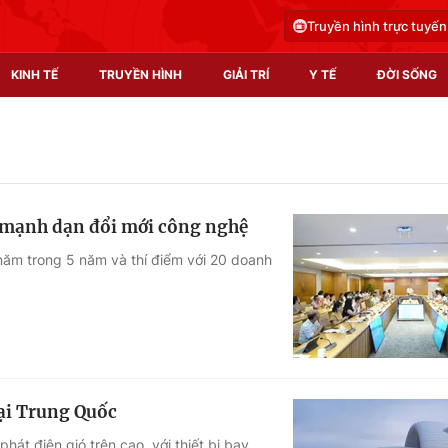
Truyền hình trực tuyến
KINH TẾ
TRUYỀN HÌNH
GIẢI TRÍ
Y TẾ
ĐỜI SỐNG
Pháp luật
Y tế
Truyền hình
Multimedia
p mạnh dạn đổi mới công nghệ
Phim VTV
Video
năm trong 5 năm và thí điểm với 20 doanh
Hậu trường
Shorts video
Nhân vật
Podcast
Khán giả
EMagazine
Giải sao mai
Photo
tại Trung Quốc
Infographic
hát điện gió trên cao, với thiết bị bay