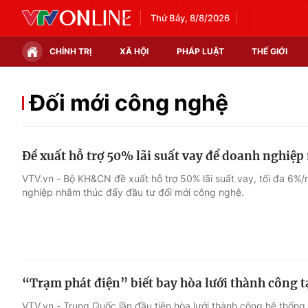
Thứ Bảy, 8/8/2026
CHÍNH TRỊ
XÃ HỘI
PHÁP LUẬT
THẾ GIỚI
Chính trị
Xã hội
Đối mới công nghệ
Thế giới
Kinh tế
Đề xuất hỗ trợ 50% lãi suất vay để doanh nghiệ
Tin tức
Tài chính
VTV.vn - Bộ KH&CN đề xuất hỗ trợ 50% lãi suất vay, tối đa 6%/
nghiệp nhằm thúc đẩy đầu tư đổi mới công nghệ.
Thế giới đó đây
Thị trường
Câu chuyện quốc tế
Góc doanh nghiệp
Dữ liệu và đời sống
“Trạm phát điện” biết bay hòa lưới thành công 
VTV.vn - Trung Quốc lần đầu tiên hòa lưới thành công hệ thống p