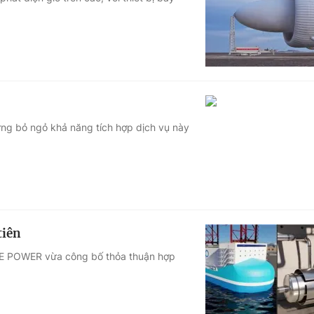
Góc ảnh
Giáo dục
Công nghệ
Tuyển sinh
Hitech Công ng
Học trực tuyến
Sản phẩm
ng bỏ ngỏ khả năng tích hợp dịch vụ này
g
Thị trường
Tư vấn
tiên
ORE POWER vừa công bố thỏa thuận hợp