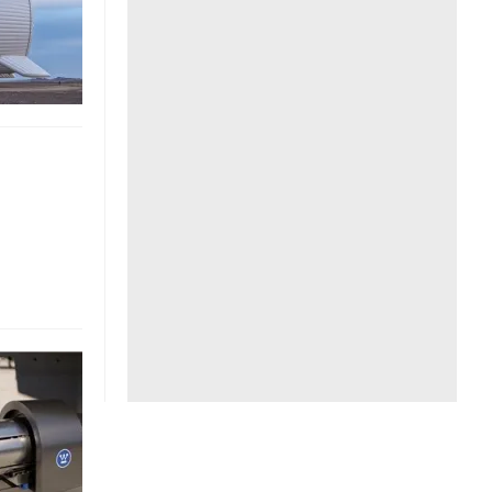
Liên hệ toà soạn
hệ tương lai