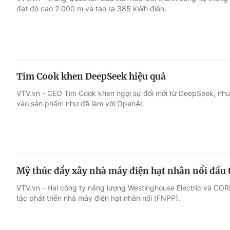
đạt độ cao 2.000 m và tạo ra 385 kWh điện.
Giải trí
Đời sống
Điện ảnh
Du lịch
Tim Cook khen DeepSeek hiệu quả
Âm nhạc
Làm đẹp
VTV.vn - CEO Tim Cook khen ngợi sự đổi mới từ DeepSeek, như
vào sản phẩm như đã làm với OpenAI.
Sao
Chất lượng cuộc sốn
Mỹ thúc đẩy xây nhà máy điện hạt nhân nổi đầu 
VTV.vn - Hai công ty năng lượng Westinghouse Electric và C
tác phát triển nhà máy điện hạt nhân nổi (FNPP).