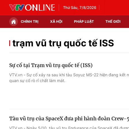
Thứ Sáu, 7/8/2026
CHÍNH TRỊ
XÃ HỘI
PHÁP LUẬT
THẾ GIỚI
Chính trị
Xã hội
trạm vũ trụ quốc tế ISS
Thế giới
Kinh tế
Sự cố tại Trạm vũ trụ quốc tế (ISS)
Tin tức
Tài chính
VTV.vn - Sự cố xảy ra sau khi tàu Soyuz MS-22 hiện đang kết nố
quan sự cố rò rỉ chất làm mát.
Thế giới đó đây
Thị trường
Câu chuyện quốc tế
Góc doanh nghiệp
Dữ liệu và đời sống
Tàu vũ trụ của SpaceX đưa phi hành đoàn Crew-5
VTV.vn - Ngày 5/10, tàu vũ trụ Endurance của SpaceX đã được