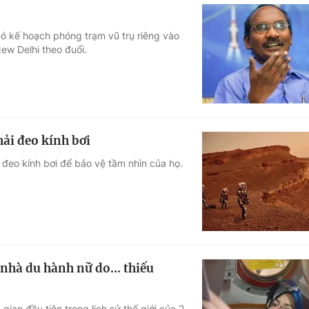
ó kế hoạch phóng trạm vũ trụ riêng vào
w Delhi theo đuổi.
hải đeo kính bơi
 đeo kính bơi để bảo vệ tầm nhìn của họ.
nhà du hành nữ do... thiếu
an đầu tiên trong lịch sử thế giới của 2