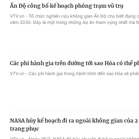
Ấn Độ công bố kế hoạch phóng trạm vũ trụ
VTV.vn - Tổ chức nghiên cứu không gian Ấn Độ cho biết đang c
năm 2030. Đây là một trong những dự án tham vọng nhất mà Ne
Các phi hành gia trên đường tới sao Hỏa có thể p
VTV.vn - Các phi hành gia trong hành trình đến sao Hỏa sẽ phải
NASA hủy kế hoạch đi ra ngoài không gian của 2 
trang phục
VTV.vn - Ngày 25/3, NASA đã hủy chuyến đi bộ ra ngoài không gi