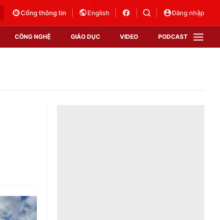
Cổng thông tin
English
Đăng nhập
CÔNG NGHỆ
GIÁO DỤC
VIDEO
PODCAST
VTV Money
VTV Thể thao
VTV Sức khoẻ
Bất động sản
Thị trường 24h
Tấm lòng Việt
Vươn mình bằng AI
VTV4
VTV8
VTV9
Lịch phát sóng
Giao lưu trực tuyến
Sự kiện