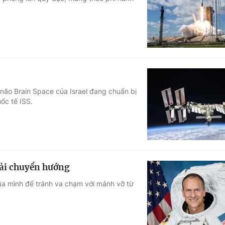
Góc ảnh
Giáo dục
Công nghệ
Tuyển sinh
Hitech Công ng
Học trực tuyến
Sản phẩm
não Brain Space của Israel đang chuẩn bị
ốc tế ISS.
g
Thị trường
Tư vấn
hải chuyển hướng
của mình để tránh va chạm với mảnh vỡ từ