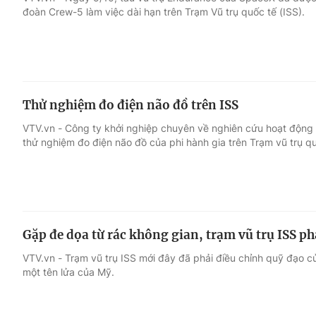
đoàn Crew-5 làm việc dài hạn trên Trạm Vũ trụ quốc tế (ISS).
Giải trí
Đời sống
Điện ảnh
Du lịch
Thử nghiệm đo điện não đồ trên ISS
Âm nhạc
Làm đẹp
VTV.vn - Công ty khởi nghiệp chuyên về nghiên cứu hoạt động 
thử nghiệm đo điện não đồ của phi hành gia trên Trạm vũ trụ qu
Sao
Chất lượng cuộc sốn
Gặp đe dọa từ rác không gian, trạm vũ trụ ISS p
VTV.vn - Trạm vũ trụ ISS mới đây đã phải điều chỉnh quỹ đạo 
một tên lửa của Mỹ.