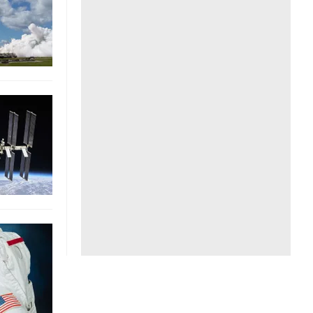
Liên hệ toà soạn
hệ tương lai