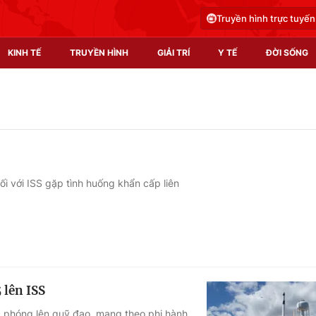
Truyền hình trực tuyến
KINH TẾ
TRUYỀN HÌNH
GIẢI TRÍ
Y TẾ
ĐỜI SỐNG
Pháp luật
Y tế
Truyền hình
Multimedia
Phim VTV
Video
i với ISS gặp tình huống khẩn cấp liên
Hậu trường
Shorts video
Nhân vật
Podcast
Khán giả
EMagazine
Giải sao mai
Photo
 lên ISS
Infographic
 phóng lên quỹ đạo, mang theo phi hành