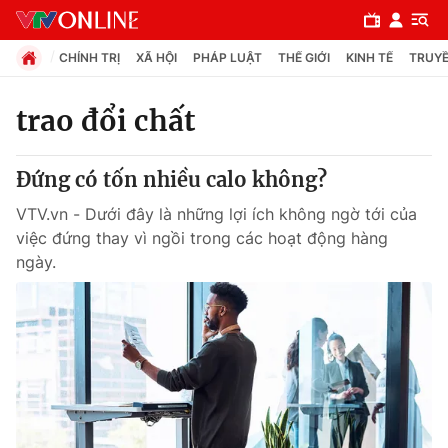
CHÍNH TRỊ
XÃ HỘI
PHÁP LUẬT
THẾ GIỚI
KINH TẾ
TRUYỀ
trao đổi chất
Chuyên mục
Đứng có tốn nhiều calo không?
Chính trị
VTV.vn - Dưới đây là những lợi ích không ngờ tới của
việc đứng thay vì ngồi trong các hoạt động hàng
Xã hội
ngày.
Pháp luật
Y tế
Thế giới