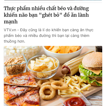
Giấy phép hoạt động báo in và báo điện tử số 483/GP-BTTTT
Thực phẩm nhiều chất béo và đường
cấp ngày 29/12/2023
khiến não bạn "ghét bỏ" đồ ăn lành
Tổng Biên tập:
Vũ Thanh Thủy
mạnh
Phó Tổng Biên tập:
Nguyễn Thị Mỹ Hạnh, Phạm Quốc Thắng,
Nguyễn Trọng Ninh
VTV.vn - Đây cũng là lí do khiến bạn càng ăn thực
Tổng đài VTV:
024.38 355 931 - 024.38 355 932
phẩm béo và nhiều đường thì bạn lại càng thèm
Ðiện thoại Thời báo VTV:
024.66 897 897
thuồng hơn.
Email:
toasoan@vtv.vn
Liên hệ quảng cáo:
024-7300.7108