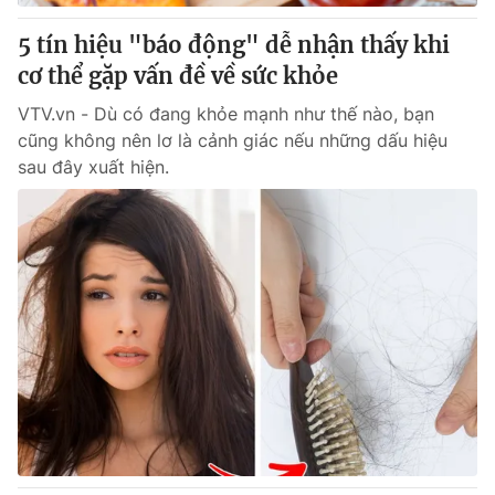
5 tín hiệu "báo động" dễ nhận thấy khi
® Cấm sao chép dưới mọi hình thức nếu không có sự chấp
cơ thể gặp vấn đề về sức khỏe
thuận bằng văn bản. Ghi rõ nguồn VTV.vn khi phát hành lại
thông tin từ website này.
VTV.vn - Dù có đang khỏe mạnh như thế nào, bạn
cũng không nên lơ là cảnh giác nếu những dấu hiệu
sau đây xuất hiện.