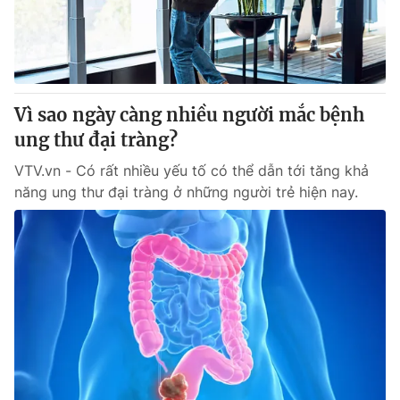
Tin tức
Kinh tế
Thế giới đó đây
Tài chính
Dữ liệu và đời sống
Câu chuyện quốc tế
Thị trường
Vì sao ngày càng nhiều người mắc bệnh
ung thư đại tràng?
Truyền hình
Góc doanh nghiệp
VTV.vn - Có rất nhiều yếu tố có thể dẫn tới tăng khả
Phim VTV
Giải trí
năng ung thư đại tràng ở những người trẻ hiện nay.
Hậu trường
Điện ảnh
Đời sống
Nhân vật
Âm nhạc
Du lịch
Khán giả
Giáo dục
Sao
Làm đẹp
Giải sao mai
Tuyển sinh
Công nghệ
Chất lượng cuộc sống
Học trực tuyến
Hitech Công nghệ tương lai