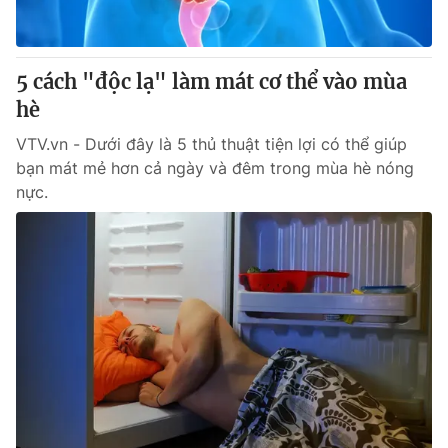
Giao lưu trực tuyến
Sản phẩm
Lịch phát sóng
Thị trường
5 cách "độc lạ" làm mát cơ thể vào mùa
Tư vấn
hè
Chuyên mục khác
VTV.vn - Dưới đây là 5 thủ thuật tiện lợi có thể giúp
Emagazine
bạn mát mẻ hơn cả ngày và đêm trong mùa hè nóng
Podcast
nực.
Photo
Infographic
Video
Shorts video
VTV Money
VTV Thể thao
VTV Sức khoẻ
Bất động sản