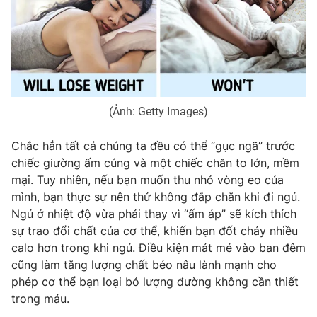
Phim VTV
Giải trí
Hậu trường
Điện ảnh
Đời sống
Nhân vật
Âm nhạc
Du lịch
Khán giả
Giáo dục
Sao
(Ảnh: Getty Images)
Làm đẹp
Giải sao mai
Tuyển sinh
Công nghệ
Chất lượng cuộc sống
Chắc hẳn tất cả chúng ta đều có thể “gục ngã” trước
Học trực tuyến
chiếc giường ấm cúng và một chiếc chăn to lớn, mềm
Hitech Công nghệ tương lai
Giao lưu trực tuyến
mại. Tuy nhiên, nếu bạn muốn thu nhỏ vòng eo của
Sản phẩm
mình, bạn thực sự nên thử không đắp chăn khi đi ngủ.
Ngủ ở nhiệt độ vừa phải thay vì “ấm áp” sẽ kích thích
Lịch phát sóng
Thị trường
sự trao đổi chất của cơ thể, khiến bạn đốt cháy nhiều
calo hơn trong khi ngủ. Điều kiện mát mẻ vào ban đêm
Tư vấn
cũng làm tăng lượng chất béo nâu lành mạnh cho
Chuyên mục khác
phép cơ thể bạn loại bỏ lượng đường không cần thiết
trong máu.
Emagazine
Podcast