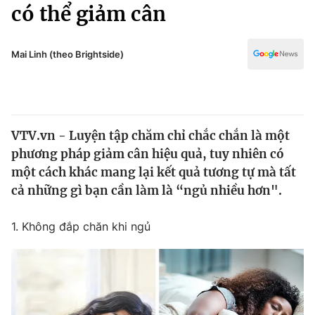
Chính trị
có thể giảm cân
Truyền hình
Văn hóa - Giải trí
Xã hội
Y tế
Mai Linh (theo Brightside)
Đời sống
Pháp luật
Công nghệ
Giáo dục
Y tế
VTV.vn - Luyện tập chăm chỉ chắc chắn là một
phương pháp giảm cân hiệu quả, tuy nhiên có
Thế giới
một cách khác mang lại kết quả tương tự mà tất
cả những gì bạn cần làm là “ngủ nhiều hơn".
Tin tức
Kinh tế
Thế giới đó đây
1. Không đắp chăn khi ngủ
Tài chính
Dữ liệu và đời sống
Câu chuyện quốc tế
Thị trường
Truyền hình
Góc doanh nghiệp