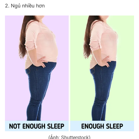
2. Ngủ nhiều hơn
Photo
Infographic
Video
Shorts video
VTV Money
VTV Thể thao
VTV Sức khoẻ
Bất động sản
Thị trường 24h
Tấm lòng Việt
VTV4
Vươn mình bằng AI
VTV9
VTV8
Liên hệ tòa soạn
English
(Ảnh: Shutterstock)