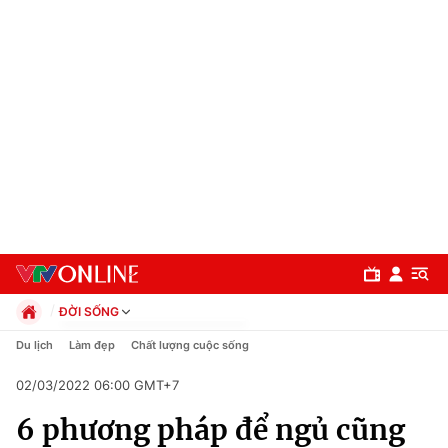
ĐỜI SỐNG
Chính trị
Du lịch
Làm đẹp
Chất lượng cuộc sống
Xã hội
02/03/2022 06:00 GMT+7
Pháp luật
Chuyên mục
Kinh tế
6 phương pháp để ngủ cũng
Thể thao