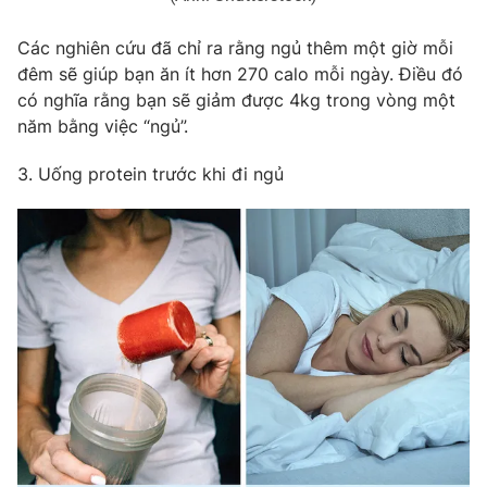
Các nghiên cứu đã chỉ ra rằng ngủ thêm một giờ mỗi
đêm sẽ giúp bạn ăn ít hơn 270 calo mỗi ngày. Điều đó
có nghĩa rằng bạn sẽ giảm được 4kg trong vòng một
THỜI BÁO VTV
năm bằng việc “ngủ”.
3. Uống protein trước khi đi ngủ
Theo dõi báo trên
Cơ quan chủ quản:
Đài Truyền hình Việt Nam
Cơ quan báo chí:
Thời báo VTV
Giấy phép hoạt động báo in và báo điện tử số 483/GP-BTTTT
cấp ngày 29/12/2023
Tổng Biên tập:
Vũ Thanh Thủy
Phó Tổng Biên tập:
Nguyễn Thị Mỹ Hạnh, Phạm Quốc Thắng,
Nguyễn Trọng Ninh
Tổng đài VTV:
024.38 355 931 - 024.38 355 932