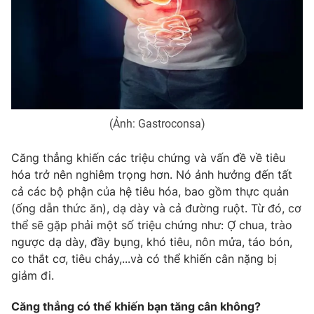
Email:
toasoan@vtv.vn
Liên hệ quảng cáo:
024-7300.7108
(Ảnh: Gastroconsa)
Căng thẳng khiến các triệu chứng và vấn đề về tiêu
hóa trở nên nghiêm trọng hơn. Nó ảnh hưởng đến tất
cả các bộ phận của hệ tiêu hóa, bao gồm thực quản
(ống dẫn thức ăn), dạ dày và cả đường ruột. Từ đó, cơ
® Cấm sao chép dưới mọi hình thức nếu không có sự chấp
thể sẽ gặp phải một số triệu chứng như: Ợ chua, trào
thuận bằng văn bản. Ghi rõ nguồn VTV.vn khi phát hành lại
ngược dạ dày, đầy bụng, khó tiêu, nôn mửa, táo bón,
thông tin từ website này.
co thắt cơ, tiêu chảy,...và có thể khiến cân nặng bị
giảm đi.
Căng thẳng có thể khiến bạn tăng cân không?