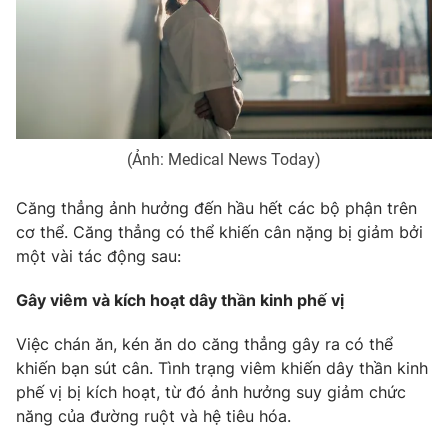
Phim VTV
Giải trí
Hậu trường
Điện ảnh
Đời sống
Nhân vật
Âm nhạc
Du lịch
Khán giả
Giáo dục
Sao
(Ảnh: Medical News Today)
Làm đẹp
Giải sao mai
Tuyển sinh
Công nghệ
Chất lượng cuộc sống
Căng thẳng ảnh hưởng đến hầu hết các bộ phận trên
Học trực tuyến
cơ thể. Căng thẳng có thể khiến cân nặng bị giảm bởi
Hitech Công nghệ tương lai
Giao lưu trực tuyến
một vài tác động sau:
Sản phẩm
Gây viêm và kích hoạt dây thần kinh phế vị
Lịch phát sóng
Thị trường
Việc chán ăn, kén ăn do căng thẳng gây ra có thể
Tư vấn
khiến bạn sút cân. Tình trạng viêm khiến dây thần kinh
Chuyên mục khác
phế vị bị kích hoạt, từ đó ảnh hưởng suy giảm chức
năng của đường ruột và hệ tiêu hóa.
Emagazine
Podcast