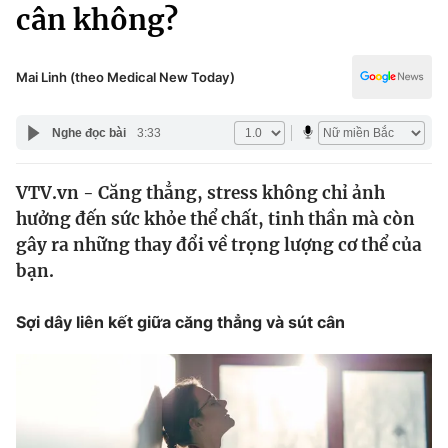
Chính trị
cân không?
Truyền hình
Văn hóa - Giải trí
Xã hội
Y tế
Mai Linh (theo Medical New Today)
Đời sống
Pháp luật
Công nghệ
Nghe đọc bài
3:33
Giáo dục
Y tế
VTV.vn - Căng thẳng, stress không chỉ ảnh
hưởng đến sức khỏe thể chất, tinh thần mà còn
Thế giới
gây ra những thay đổi về trọng lượng cơ thể của
bạn.
Tin tức
Kinh tế
Thế giới đó đây
Sợi dây liên kết giữa căng thẳng và sút cân
Tài chính
Dữ liệu và đời sống
Câu chuyện quốc tế
Thị trường
Truyền hình
Góc doanh nghiệp