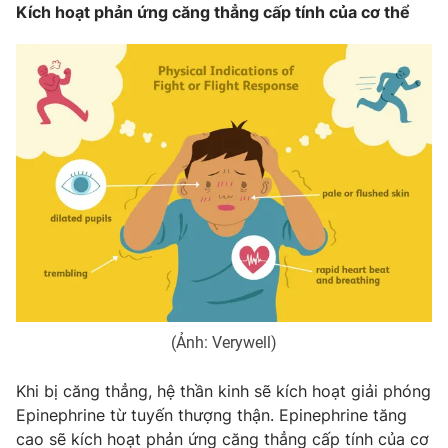
Kích hoạt phản ứng căng thẳng cấp tính của cơ thể
Photo
Infographic
Video
Shorts video
VTV Money
VTV Thể thao
VTV Sức khoẻ
Bất động sản
Thị trường 24h
Tấm lòng Việt
VTV4
Vươn mình bằng AI
(Ảnh: Verywell)
VTV9
VTV8
Khi bị căng thẳng, hệ thần kinh sẽ kích hoạt giải phóng
Epinephrine từ tuyến thượng thận. Epinephrine tăng
Liên hệ tòa soạn
English
cao sẽ kích hoạt phản ứng căng thẳng cấp tính của cơ