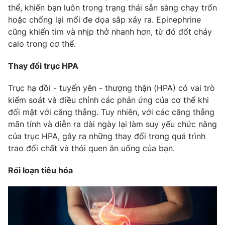
thể, khiến bạn luôn trong trạng thái sẵn sàng chạy trốn
hoặc chống lại mối đe dọa sắp xảy ra. Epinephrine
cũng khiến tim và nhịp thở nhanh hơn, từ đó đốt cháy
calo trong cơ thể.
THỜI BÁO VTV
Thay đổi trục HPA
Theo dõi báo trên
Trục hạ đồi - tuyến yên - thượng thận (HPA) có vai trò
kiểm soát và điều chỉnh các phản ứng của cơ thể khi
Cơ quan chủ quản:
Đài Truyền hình Việt Nam
đối mặt với căng thẳng. Tuy nhiên, với các căng thẳng
Cơ quan báo chí:
Thời báo VTV
mãn tính và diễn ra dài ngày lại làm suy yếu chức năng
của trục HPA, gây ra những thay đổi trong quá trình
Giấy phép hoạt động báo in và báo điện tử số 483/GP-BTTTT
cấp ngày 29/12/2023
trao đổi chất và thói quen ăn uống của bạn.
Tổng Biên tập:
Vũ Thanh Thủy
Rối loạn tiêu hóa
Phó Tổng Biên tập:
Nguyễn Thị Mỹ Hạnh, Phạm Quốc Thắng,
Nguyễn Trọng Ninh
Tổng đài VTV:
024.38 355 931 - 024.38 355 932
Ðiện thoại Thời báo VTV:
024.66 897 897