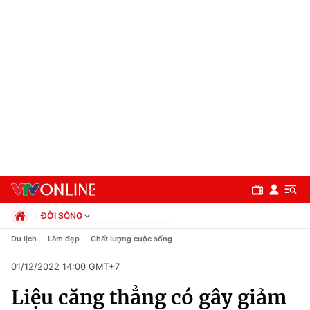
ĐỜI SỐNG
Chính trị
Du lịch
Làm đẹp
Chất lượng cuộc sống
Xã hội
01/12/2022 14:00 GMT+7
Pháp luật
Chuyên mục
Kinh tế
Liệu căng thẳng có gây giảm
Thể thao