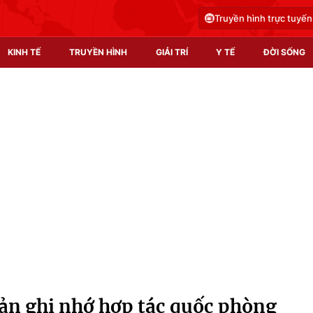
Truyền hình trực tuyến
KINH TẾ
TRUYỀN HÌNH
GIẢI TRÍ
Y TẾ
ĐỜI SỐNG
Pháp luật
Y tế
Truyền hình
Multimedia
Phim VTV
Video
Hậu trường
Shorts video
Nhân vật
Podcast
Khán giả
EMagazine
Giải sao mai
Photo
Bản ghi nhớ hợp tác quốc phòng
Infographic