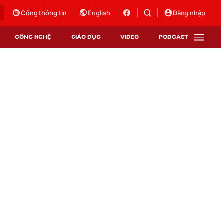
Cổng thông tin
English
Đăng nhập
CÔNG NGHỆ
GIÁO DỤC
VIDEO
PODCAST
VTV Money
VTV Thể thao
VTV Sức khoẻ
Bất động sản
Thị trường 24h
Tấm lòng Việt
Vươn mình bằng AI
VTV4
VTV8
VTV9
Lịch phát sóng
Giao lưu trực tuyến
Sự kiện