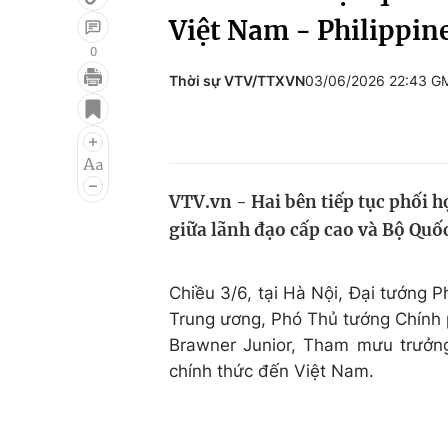
Việt Nam - Philippin
0
Thời sự VTV/TTXVN
03/06/2026 22:43 G
Giải trí
Đời sống
Điện ảnh
Du lịch
Âm nhạc
Làm đẹp
VTV.vn - Hai bên tiếp tục phối h
Sao
Chất lượng cuộc sốn
giữa lãnh đạo cấp cao và Bộ Quố
Chiều 3/6, tại Hà Nội, Đại tướng P
Trung ương, Phó Thủ tướng Chính 
Brawner Junior, Tham mưu trưởng
chính thức đến Việt Nam.