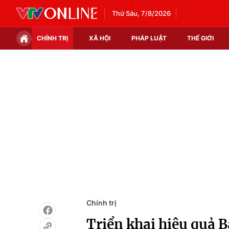
Thứ Sáu, 7/8/2026
CHÍNH TRỊ
XÃ HỘI
PHÁP LUẬT
THẾ GIỚI
Chính trị
Xã hội
Thế giới
Kinh tế
Tin tức
Tài chính
Thế giới đó đây
Thị trường
Câu chuyện quốc tế
Góc doanh nghiệp
Dữ liệu và đời sống
Chính trị
Triển khai hiệu quả 