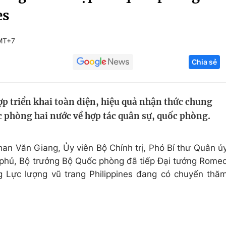
es
Góc ảnh
MT+7
Giáo dục
Công nghệ
Chia sẻ
Tuyển sinh
Hitech Công ng
Học trực tuyến
Sản phẩm
ợp triển khai toàn diện, hiệu quả nhận thức chung
g
Thị trường
c phòng hai nước về hợp tác quân sự, quốc phòng.
Tư vấn
han Văn Giang, Ủy viên Bộ Chính trị, Phó Bí thư Quân ủ
phủ, Bộ trưởng Bộ Quốc phòng đã tiếp Đại tướng Rome
 Lực lượng vũ trang Philippines đang có chuyến thă