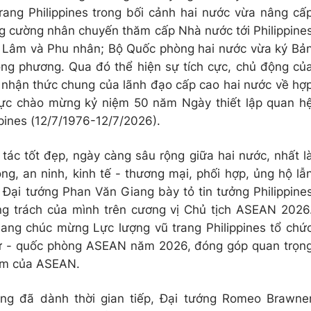
ang Philippines trong bối cảnh hai nước vừa nâng cấ
ng cường nhân chuyến thăm cấp Nhà nước tới Philippine
ô Lâm và Phu nhân; Bộ Quốc phòng hai nước vừa ký Bả
ng phương. Qua đó thể hiện sự tích cực, chủ động củ
i nhận thức chung của lãnh đạo cấp cao hai nước về hợ
thực chào mừng kỷ niệm 50 năm Ngày thiết lập quan h
ppines (12/7/1976-12/7/2026).
tác tốt đẹp, ngày càng sâu rộng giữa hai nước, nhất l
òng, an ninh, kinh tế - thương mại, phối hợp, ủng hộ lẫ
 Đại tướng Phan Văn Giang bày tỏ tin tưởng Philippine
ọng trách của mình trên cương vị Chủ tịch ASEAN 2026
ang chúc mừng Lực lượng vũ trang Philippines tổ chứ
sự - quốc phòng ASEAN năm 2026, đóng góp quan trọn
tâm của ASEAN.
g đã dành thời gian tiếp, Đại tướng Romeo Brawne