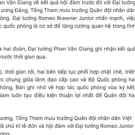
an Văn Giang về kết quả hội đàm trước đó với Đại tướn
g ương Đảng, Tổng Tham mưu trưởng Quân đội nhân dâ
òng. Đại tướng Romeo Brawner Junior nhấn mạnh, việ
c quốc phòng là cơ sở để tăng cường quan hệ trong lĩn
a hai đoàn, Đại tướng Phan Văn Giang ghi nhận kết qu
 nước thời gian qua.
thời gian tới, hai bên tiếp tục phối hợp chặt chẽ, triể
hức chung giữa lãnh đạo cấp cao và Bộ Quốc phòng ha
hòng, Bản ghi nhớ về hợp tác quốc phòng vừa ký kết
am luôn tạo điều kiện thuận lợi nhất để Quân đội ha
Cương, Tổng Tham mưu trưởng Quân đội nhân dân Việt
 chủ trì lễ đón và hội đàm với Đại tướng Romeo Junior
ương.