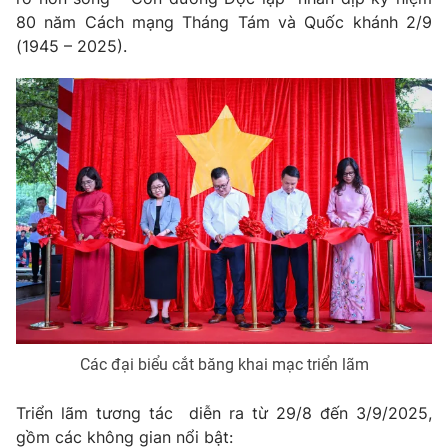
Phim VTV
Giải trí
80 năm Cách mạng Tháng Tám và Quốc khánh 2/9
Hậu trường
(1945 – 2025).
Điện ảnh
Đời sống
Nhân vật
Âm nhạc
Du lịch
Khán giả
Giáo dục
Sao
Làm đẹp
Giải sao mai
Tuyển sinh
Công nghệ
Chất lượng cuộc sống
Học trực tuyến
Hitech Công nghệ tương lai
Giao lưu trực tuyến
Sản phẩm
Lịch phát sóng
Thị trường
Tư vấn
Các đại biểu cắt băng khai mạc triển lãm
Chuyên mục khác
Triển lãm tương tác diễn ra từ 29/8 đến 3/9/2025,
Emagazine
Podcast
gồm các không gian nổi bật: