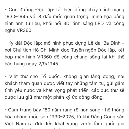
Photo
Infographic
- Con đường Độc lập: tái hiện dòng chảy cách mạng
1930–1945 với 8 dấu mốc quan trọng, minh họa bằng
hình ảnh tư liệu, khối nổi 3D, ánh sáng LED và công
Video
Shorts video
nghệ VR360.
VTV Money
VTV Thể thao
- Kỳ đài Độc lập: mô hình phục dựng Lễ đài Ba Đình –
nơi Chủ tịch Hồ Chí Minh đọc Tuyên ngôn Độc lập, kết
hợp màn hình VR360 để công chúng sống lại khí thế
VTV Sức khoẻ
Bất động sản
hào hùng ngày 2/9/1945.
Thị trường 24h
Tấm lòng Việt
- Viết thư cho Tổ quốc: không gian lắng đọng, nơi
khách tham quan được viết tay những tâm tư, gửi gắm
tình yêu nước và khát vọng phát triển; các bức thư sẽ
VTV4
Vươn mình bằng AI
được lưu giữ như một phần ký ức cộng đồng.
VTV9
VTV8
- Cụm trưng bày "80 năm rạng rỡ non sông": hệ thống
hóa những mốc son 1930–2025, từ khi Đảng Cộng sản
Việt Nam ra đời đến khát vọng vươn tầm quốc gia
Liên hệ tòa soạn
English