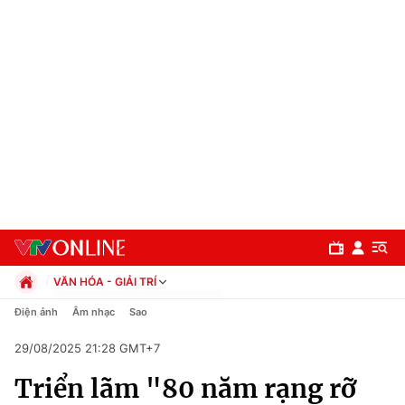
VĂN HÓA - GIẢI TRÍ
Chính trị
Điện ảnh
Âm nhạc
Sao
Xã hội
29/08/2025 21:28 GMT+7
Pháp luật
Chuyên mục
Kinh tế
Triển lãm "80 năm rạng rỡ
Thể thao