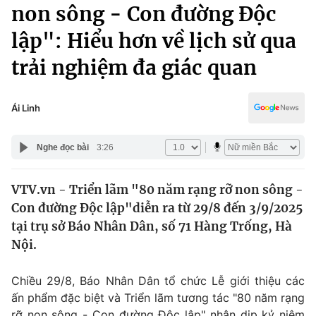
Chính trị
non sông - Con đường Độc
Truyền hình
lập": Hiểu hơn về lịch sử qua
Văn hóa - Giải trí
Xã hội
Y tế
trải nghiệm đa giác quan
Đời sống
Pháp luật
Công nghệ
Giáo dục
Ái Linh
Y tế
Nghe đọc bài
3:26
Thế giới
VTV.vn - Triển lãm "80 năm rạng rỡ non sông -
Tin tức
Con đường Độc lập"diễn ra từ 29/8 đến 3/9/2025
Kinh tế
Thế giới đó đây
tại trụ sở Báo Nhân Dân, số 71 Hàng Trống, Hà
Tài chính
Nội.
Dữ liệu và đời sống
Câu chuyện quốc tế
Thị trường
Chiều 29/8, Báo Nhân Dân tổ chức Lễ giới thiệu các
Truyền hình
Góc doanh nghiệp
ấn phẩm đặc biệt và Triển lãm tương tác "80 năm rạng
rỡ non sông - Con đường Độc lập" nhân dịp kỷ niệm