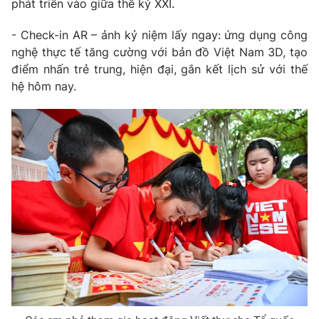
phát triển vào giữa thế kỷ XXI.
- Check-in AR – ảnh kỷ niệm lấy ngay: ứng dụng công
nghệ thực tế tăng cường với bản đồ Việt Nam 3D, tạo
điểm nhấn trẻ trung, hiện đại, gắn kết lịch sử với thế
THỜI BÁO VTV
hệ hôm nay.
Theo dõi báo trên
Cơ quan chủ quản:
Đài Truyền hình Việt Nam
Cơ quan báo chí:
Thời báo VTV
Giấy phép hoạt động báo in và báo điện tử số 483/GP-BTTTT
cấp ngày 29/12/2023
Tổng Biên tập:
Vũ Thanh Thủy
Phó Tổng Biên tập:
Nguyễn Thị Mỹ Hạnh, Phạm Quốc Thắng,
Nguyễn Trọng Ninh
Tổng đài VTV:
024.38 355 931 - 024.38 355 932