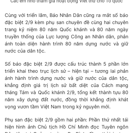
Các em nhỏ tham gia hoạt động Viết thư cho Tổ quốc
Ðiện thoại Thời báo VTV:
024.66 897 897
Email:
toasoan@vtv.vn
Cùng với triển lãm, Báo Nhân Dân cũng ra mắt số báo
Liên hệ quảng cáo:
024-7300.7108
đặc biệt 2/9 kèm phụ san chuyên đề cùng hai chuyên
trang kỷ niệm 80 năm Quốc khánh và 80 năm ngày
truyền thống của Lực lượng Công an Nhân dân, phản
ánh toàn diện hành trình 80 năm dựng nước và giữ
nước của dân tộc.
Số báo đặc biệt 2/9 được cấu trúc thành 5 phần lớn
triển khai theo trục lịch sử – hiện tại – tương lai phản
ánh hành trình dựng nước và giữ nước của dân tộc,
khẳng định giá trị lịch sử bất diệt của Cách mạng
tháng Tám và Quốc khánh 2/9, tổng kết thành tựu 80
năm xây dựng đất nước, đồng thời khẳng định khát
® Cấm sao chép dưới mọi hình thức nếu không có sự chấp
vọng vươn tầm Việt Nam trong kỷ nguyên mới.
thuận bằng văn bản. Ghi rõ nguồn VTV.vn khi phát hành lại
thông tin từ website này.
Phụ san đặc biệt 2/9 gồm hai phần: Phần thứ nhất tái
hiện hình ảnh Chủ tịch Hồ Chí Minh đọc Tuyên ngôn