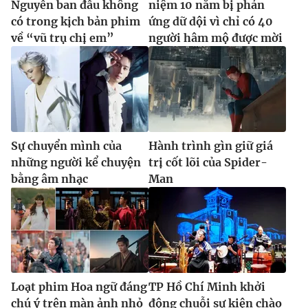
Nguyễn ban đầu không
niệm 10 năm bị phản
có trong kịch bản phim
ứng dữ dội vì chỉ có 40
về “vũ trụ chị em”
người hâm mộ được mời
Sự chuyển mình của
Hành trình gìn giữ giá
những người kể chuyện
trị cốt lõi của Spider-
bằng âm nhạc
Man
Loạt phim Hoa ngữ đáng
TP Hồ Chí Minh khởi
chú ý trên màn ảnh nhỏ
động chuỗi sự kiện chào