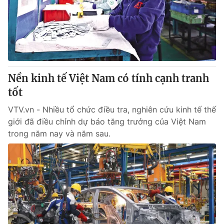
Tin tức
Kinh tế
Thế giới đó đây
Tài chính
Dữ liệu và đời sống
Câu chuyện quốc tế
Thị trường
Nền kinh tế Việt Nam có tính cạnh tranh
Truyền hình
Góc doanh nghiệp
tốt
Phim VTV
Giải trí
VTV.vn - Nhiều tổ chức điều tra, nghiên cứu kinh tế thế
Hậu trường
giới đã điều chỉnh dự báo tăng trưởng của Việt Nam
Điện ảnh
trong năm nay và năm sau.
Đời sống
Nhân vật
Âm nhạc
Du lịch
Khán giả
Giáo dục
Sao
Làm đẹp
Giải sao mai
Tuyển sinh
Công nghệ
Chất lượng cuộc sống
Học trực tuyến
Hitech Công nghệ tương lai