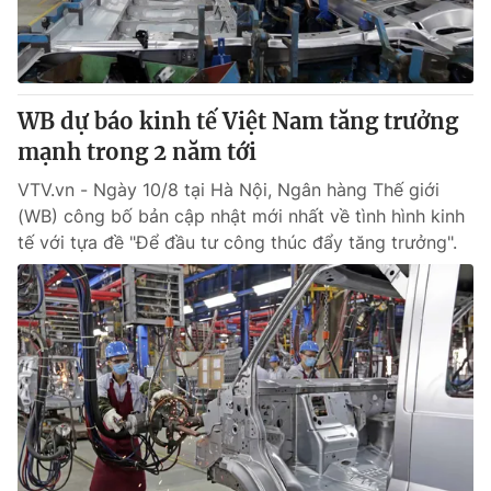
Thị trường 24h
Tấm lòng Việt
VTV4
Vươn mình bằng AI
WB dự báo kinh tế Việt Nam tăng trưởng
VTV9
VTV8
mạnh trong 2 năm tới
VTV.vn - Ngày 10/8 tại Hà Nội, Ngân hàng Thế giới
Liên hệ tòa soạn
English
(WB) công bố bản cập nhật mới nhất về tình hình kinh
tế với tựa đề "Để đầu tư công thúc đẩy tăng trưởng".
THỜI BÁO VTV
Theo dõi báo trên
Cơ quan chủ quản:
Đài Truyền hình Việt Nam
Cơ quan báo chí:
Thời báo VTV