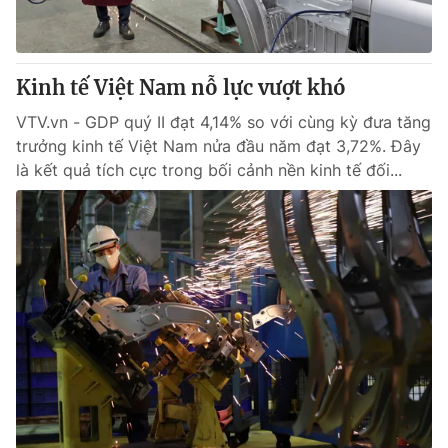
Giấy phép hoạt động báo in và báo điện tử số 483/GP-BTTTT
cấp ngày 29/12/2023
Tổng Biên tập:
Vũ Thanh Thủy
Kinh tế Việt Nam nỗ lực vượt khó
Phó Tổng Biên tập:
Nguyễn Thị Mỹ Hạnh, Phạm Quốc Thắng,
Nguyễn Trọng Ninh
VTV.vn - GDP quý II đạt 4,14% so với cùng kỳ đưa tăng
Tổng đài VTV:
024.38 355 931 - 024.38 355 932
trưởng kinh tế Việt Nam nửa đầu năm đạt 3,72%. Đây
Ðiện thoại Thời báo VTV:
024.66 897 897
là kết quả tích cực trong bối cảnh nền kinh tế đối...
Email:
toasoan@vtv.vn
Liên hệ quảng cáo:
024-7300.7108