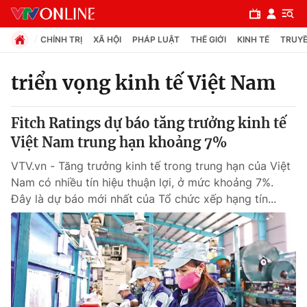
CHÍNH TRỊ
XÃ HỘI
PHÁP LUẬT
THẾ GIỚI
KINH TẾ
TRUYỀ
triển vọng kinh tế Việt Nam
Chuyên mục
Fitch Ratings dự báo tăng trưởng kinh tế
Chính trị
Việt Nam trung hạn khoảng 7%
VTV.vn - Tăng trưởng kinh tế trong trung hạn của Việt
Xã hội
Nam có nhiều tín hiệu thuận lợi, ở mức khoảng 7%.
Đây là dự báo mới nhất của Tổ chức xếp hạng tín...
Pháp luật
Y tế
Thế giới