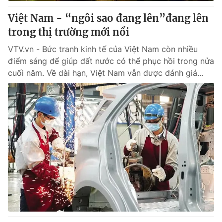
Việt Nam - “ngôi sao đang lên”đang lên
® Cấm sao chép dưới mọi hình thức nếu không có sự chấp
trong thị trường mới nổi
thuận bằng văn bản. Ghi rõ nguồn VTV.vn khi phát hành lại
thông tin từ website này.
VTV.vn - Bức tranh kinh tế của Việt Nam còn nhiều
điểm sáng để giúp đất nước có thể phục hồi trong nửa
cuối năm. Về dài hạn, Việt Nam vẫn được đánh giá...