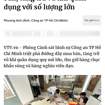
Chính trị
dụng với số lượng lớn
Truyền hình
Văn hóa - Giải trí
Xã hội
Y tế
Phương Anh (Ảnh: Công an TP Hồ Chí Minh)
Đời sống
Pháp luật
Công nghệ
Giáo dục
Y tế
VTV.vn - Phòng Cảnh sát hình sự Công an TP Hồ
Chí Minh triệt phá đường dây mua bán, tàng trữ
Thế giới
vũ khí quân dụng quy mô lớn, thu giữ hàng chục
Tin tức
khẩu súng và hàng nghìn viên đạn.
Kinh tế
Thế giới đó đây
Tài chính
Dữ liệu và đời sống
Câu chuyện quốc tế
Thị trường
Truyền hình
Góc doanh nghiệp