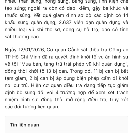
nhiều thân súng, nòng súng, báng súng, linh kiện chế
tạo súng; ngoài ra còn có dao, kiếm, gậy ba khúc và
thuốc súng. Kết quả giám định sơ bộ xác định có 14
khẩu súng quân dụng, 2.637 viên đạn quân dụng và
nhiều loại vũ khí thô sơ, công cụ hỗ trợ, dao có tính
sát thương cao.
Ngày 12/01/2026, Cơ quan Cảnh sát điều tra Công an
TP Hồ Chí Minh đã ra quyết định khởi tố vụ án hình sự
về tội "Mua bán, tàng trữ trái phép vũ khí quân dụng",
đồng thời khởi tố 13 bị can. Trong đó, 11 bị can bị bắt
tạm giam, 2 bị can bị áp dụng biện pháp cấm đi khỏi
nơi cư trú. Hiện cơ quan điều tra đang tiếp tục giám
định bổ sung đối với 4 trường hợp để xem xét trách
nhiệm hình sự, đồng thời mở rộng điều tra, truy xét
các đối tượng liên quan.
Tin liên quan