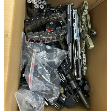
Ðiện thoại Thời báo VTV:
024.66 897 897
Email:
toasoan@vtv.vn
Liên hệ quảng cáo:
024-7300.7108
® Cấm sao chép dưới mọi hình thức nếu không có sự chấp
thuận bằng văn bản. Ghi rõ nguồn VTV.vn khi phát hành lại
thông tin từ website này.