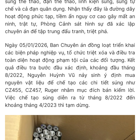
súng thể thao, đạn thể thao, linh kiện súng, súng tự
chế và cả đạn quân dụng. Nhận thấy đây là đường dây
hoạt động phức tạp, tiềm ẩn nguy cơ cao gây mất an
ninh, trật tự, Phòng Cảnh sát hình sự đã xác lập
THỜI BÁO VTV
chuyên án để tập trung đấu tranh, triệt phá.
Ngày 05/01/2026, Ban Chuyên án đồng loạt triển khai
các biện pháp nghiệp vụ, tổ chức triệt xóa và điều tra
toàn diện hoạt động phạm tội của các đối tượng. Kết
Theo dõi báo trên
quả điều tra bước đầu xác định, khoảng đầu tháng
8/2022, Nguyễn Huỳnh Vũ nảy sinh ý định mua
Cơ quan chủ quản:
Đài Truyền hình Việt Nam
nguyên vật liệu để chế tạo các chi tiết súng như
Cơ quan báo chí:
Thời báo VTV
CZ455, CZ457, Ruger nhằm mục đích bán kiếm lời.
Giấy phép hoạt động báo in và báo điện tử số 483/GP-BTTTT
Việc chế tạo súng diễn ra từ tháng 8/2022 đến
cấp ngày 29/12/2023
khoảng tháng 4/2023 thì tạm dừng.
Tổng Biên tập:
Vũ Thanh Thủy
Phó Tổng Biên tập:
Nguyễn Thị Mỹ Hạnh, Phạm Quốc Thắng,
Nguyễn Trọng Ninh
Tổng đài VTV:
024.38 355 931 - 024.38 355 932