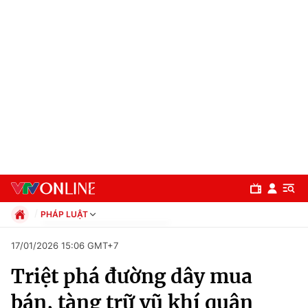
PHÁP LUẬT
Chính trị
17/01/2026 15:06 GMT+7
Xã hội
Triệt phá đường dây mua
Pháp luật
Chuyên mục
Kinh tế
bán, tàng trữ vũ khí quân
Thể thao