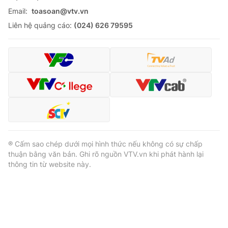
Email:
toasoan@vtv.vn
Liên hệ quảng cáo:
(024) 626 79595
® Cấm sao chép dưới mọi hình thức nếu không có sự chấp
thuận bằng văn bản. Ghi rõ nguồn VTV.vn khi phát hành lại
thông tin từ website này.