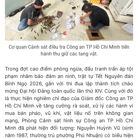
Phim VTV
Giải trí
Hậu trường
Điện ảnh
Đời sống
Nhân vật
Âm nhạc
Du lịch
Khán giả
Giáo dục
Sao
Cơ quan Cảnh sát điều tra Công an TP Hồ Chí Minh tiến
Làm đẹp
Giải sao mai
hành thu giữ các tang vật.
Tuyển sinh
Công nghệ
Chất lượng cuộc sống
Học trực tuyến
Trong đợt cao điểm phòng ngừa, đấu tranh trấn áp tội
Hitech Công nghệ tương lai
phạm nhằm bảo đảm an ninh, trật tự Tết Nguyên đán
Giao lưu trực tuyến
Bính Ngọ 2026, gắn với thi đua lập thành tích chào
Sản phẩm
mừng Đại hội Đảng toàn quốc lần thứ XIV. Cùng với đó
Lịch phát sóng
Thị trường
là thực hiện nghiêm chỉ đạo của Giám đốc Công an TP
Hồ Chí Minh về tăng cường rà soát, xử lý các hành vi
Tư vấn
mua bán pháo, vũ khí, vật liệu nổ trên không gian
Chuyên mục khác
mạng, Phòng Cảnh sát hình sự Công an TP Hồ Chí
Minh đã phát hiện đối tượng: Nguyễn Huỳnh Vũ (sinh
Emagazine
Podcast
năm 1987, thường trú phường Phú Nhuận) có biểu hiện