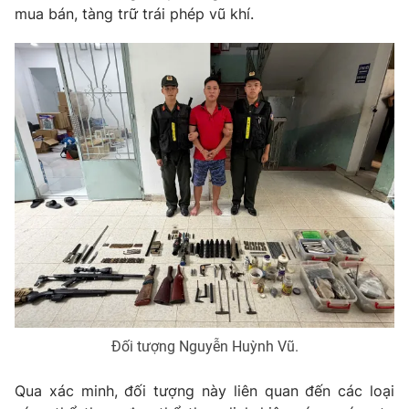
mua bán, tàng trữ trái phép vũ khí.
Photo
Infographic
Video
Shorts video
VTV Money
VTV Thể thao
VTV Sức khoẻ
Bất động sản
Thị trường 24h
Tấm lòng Việt
VTV4
Vươn mình bằng AI
Đối tượng Nguyễn Huỳnh Vũ.
VTV9
VTV8
Qua xác minh, đối tượng này liên quan đến các loại
Liên hệ tòa soạn
English