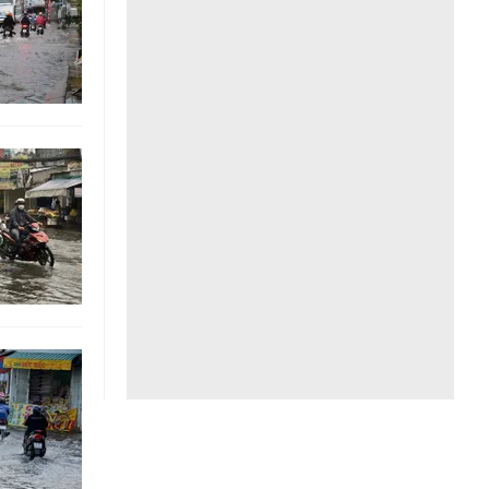
Liên hệ toà soạn
hệ tương lai