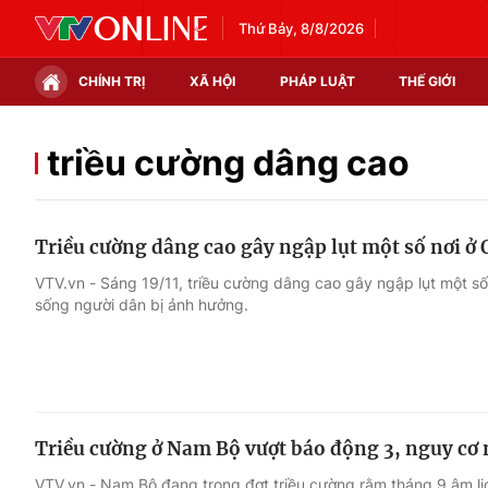
Thứ Bảy, 8/8/2026
CHÍNH TRỊ
XÃ HỘI
PHÁP LUẬT
THẾ GIỚI
Chính trị
Xã hội
triều cường dâng cao
Thế giới
Kinh tế
Triều cường dâng cao gây ngập lụt một số nơi ở
Tin tức
Tài chính
VTV.vn - Sáng 19/11, triều cường dâng cao gây ngập lụt một s
sống người dân bị ảnh hưởng.
Thế giới đó đây
Thị trường
Câu chuyện quốc tế
Góc doanh nghiệp
Dữ liệu và đời sống
Triều cường ở Nam Bộ vượt báo động 3, nguy cơ 
VTV.vn - Nam Bộ đang trong đợt triều cường rằm tháng 9 âm lịc