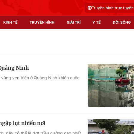
Truyền hình trực tuyến
KINH TẾ
TRUYỀN HÌNH
GIẢI TRÍ
Y TẾ
ĐỜI SỐNG
Pháp luật
Y tế
Truyền hình
Multimedia
 Quảng Ninh
Phim VTV
Video
ố vùng ven biển ở Quảng Ninh khiến cuộc
Hậu trường
Shorts video
Nhân vật
Podcast
Khán giả
EMagazine
Giải sao mai
Photo
ngập lụt nhiều nơi
Infographic
h, đây có thể là đợt triều cường cao nhất