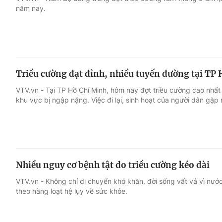
năm nay.
Giải trí
Đời sống
Điện ảnh
Du lịch
Triều cường đạt đỉnh, nhiều tuyến đường tại TP
Âm nhạc
Làm đẹp
VTV.vn - Tại TP Hồ Chí Minh, hôm nay đợt triều cường cao nhất
khu vực bị ngập nặng. Việc đi lại, sinh hoạt của người dân gặp
Sao
Chất lượng cuộc sốn
Nhiều nguy cơ bệnh tật do triều cường kéo dài
VTV.vn - Không chỉ di chuyển khó khăn, đời sống vất vả vì nướ
theo hàng loạt hệ lụy về sức khỏe.