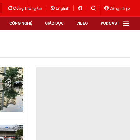
Cổng thông tin
English
Đăng nhập
CÔNG NGHỆ
GIÁO DỤC
VIDEO
PODCAST
VTV Money
VTV Thể thao
VTV Sức khoẻ
Bất động sản
Thị trường 24h
Tấm lòng Việt
Vươn mình bằng AI
VTV4
VTV8
VTV9
Lịch phát sóng
Giao lưu trực tuyến
Sự kiện