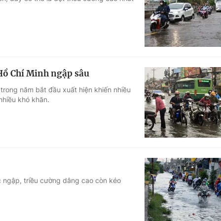
Góc ảnh
Giáo dục
Công nghệ
Tuyển sinh
Hitech Công ng
 Hồ Chí Minh ngập sâu
Học trực tuyến
Sản phẩm
 trong năm bắt đầu xuất hiện khiến nhiều
 nhiều khó khăn.
g
Thị trường
Tư vấn
c ngập, triều cường dâng cao còn kéo