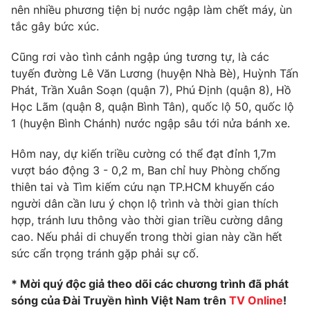
Phim VTV
nên nhiều phương tiện bị nước ngập làm chết máy, ùn
Giải trí
tắc gây bức xúc.
Hậu trường
Điện ảnh
Đời sống
Cũng rơi vào tình cảnh ngập úng tương tự, là các
Nhân vật
Âm nhạc
tuyến đường Lê Văn Lương (huyện Nhà Bè), Huỳnh Tấn
Du lịch
Khán giả
Phát, Trần Xuân Soạn (quận 7), Phú Định (quận 8), Hồ
Giáo dục
Sao
Học Lãm (quận 8, quận Bình Tân), quốc lộ 50, quốc lộ
Làm đẹp
Giải sao mai
1 (huyện Bình Chánh) nước ngập sâu tới nửa bánh xe.
Tuyển sinh
Công nghệ
Chất lượng cuộc sống
Học trực tuyến
Hôm nay, dự kiến triều cường có thể đạt đỉnh 1,7m
Hitech Công nghệ tương lai
vượt báo động 3 - 0,2 m, Ban chỉ huy Phòng chống
Giao lưu trực tuyến
thiên tai và Tìm kiếm cứu nạn TP.HCM khuyến cáo
Sản phẩm
người dân cần lưu ý chọn lộ trình và thời gian thích
Lịch phát sóng
Thị trường
hợp, tránh lưu thông vào thời gian triều cường dâng
cao. Nếu phải di chuyển trong thời gian này cần hết
Tư vấn
sức cẩn trọng tránh gặp phải sự cố.
Chuyên mục khác
* Mời quý độc giả theo dõi các chương trình đã phát
Emagazine
Podcast
sóng của Đài Truyền hình Việt Nam trên
TV Online
!