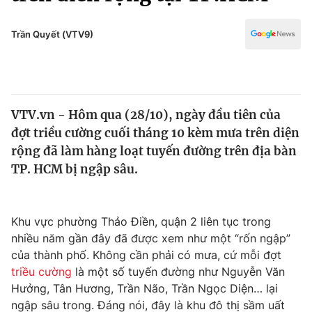
Chính trị
Truyền hình
Văn hóa - Giải trí
Trần Quyết (VTV9)
Xã hội
Y tế
Đời sống
Pháp luật
Công nghệ
Giáo dục
VTV.vn - Hôm qua (28/10), ngày đầu tiên của
Y tế
đợt triều cường cuối tháng 10 kèm mưa trên diện
rộng đã làm hàng loạt tuyến đường trên địa bàn
Thế giới
TP. HCM bị ngập sâu.
Tin tức
Kinh tế
Khu vực phường Thảo Điền, quận 2 liên tục trong
Thế giới đó đây
Tài chính
nhiều năm gần đây đã được xem như một “rốn ngập”
Dữ liệu và đời sống
Câu chuyện quốc tế
của thành phố. Không cần phải có mưa, cứ mỗi đợt
Thị trường
triều cường
là một số tuyến đường như Nguyễn Văn
Truyền hình
Hưởng, Tân Hương, Trần Não, Trần Ngọc Diện… lại
Góc doanh nghiệp
ngập sâu trong. Đáng nói, đây là khu đô thị sầm uất