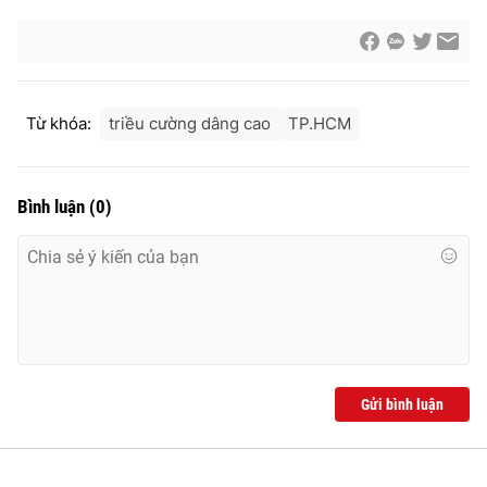
Photo
Infographic
Video
Shorts video
Từ khóa:
triều cường dâng cao
TP.HCM
VTV Money
VTV Thể thao
Bình luận
(
0
)
VTV Sức khoẻ
Bất động sản
Thị trường 24h
Tấm lòng Việt
VTV4
Vươn mình bằng AI
Gửi bình luận
VTV9
VTV8
Liên hệ tòa soạn
English