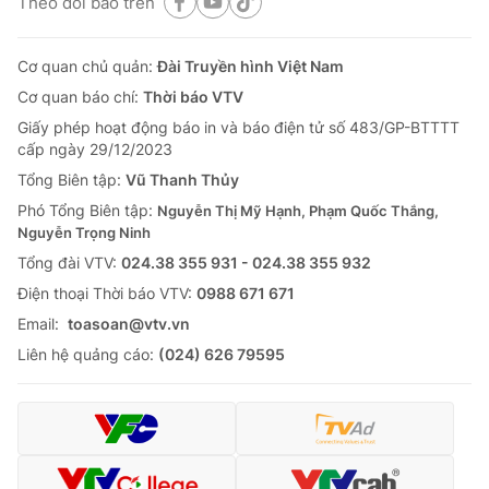
Theo dõi báo trên
Cơ quan chủ quản:
Đài Truyền hình Việt Nam
Cơ quan báo chí:
Thời báo VTV
Giấy phép hoạt động báo in và báo điện tử số 483/GP-BTTTT
cấp ngày 29/12/2023
Tổng Biên tập:
Vũ Thanh Thủy
Phó Tổng Biên tập:
Nguyễn Thị Mỹ Hạnh, Phạm Quốc Thắng,
Nguyễn Trọng Ninh
Tổng đài VTV:
024.38 355 931 - 024.38 355 932
Ðiện thoại Thời báo VTV:
0988 671 671
Email:
toasoan@vtv.vn
Liên hệ quảng cáo:
(024) 626 79595