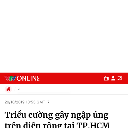
Chính trị
29/10/2019 10:53 GMT+7
Xã hội
Triều cường gây ngập úng
Pháp luật
Chuyên mục
Kinh tế
trên diên rộng tại TP.HCM
Thể thao