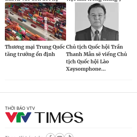
Ðiện thoại Thời báo VTV:
024.66 897 897
Email:
toasoan@vtv.vn
Liên hệ quảng cáo:
024-7300.7108
Thương mại Trung Quốc
Chủ tịch Quốc hội Trần
tăng trưởng ổn định
Thanh Mẫn sẽ viếng Chủ
tịch Quốc hội Lào
Xaysomphone...
® Cấm sao chép dưới mọi hình thức nếu không có sự chấp
THỜI BÁO VTV
thuận bằng văn bản. Ghi rõ nguồn VTV.vn khi phát hành lại
thông tin từ website này.