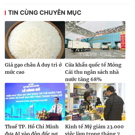
TIN CÙNG CHUYÊN MỤC
THỜI BÁO VTV
Theo dõi báo trên
Giá gạo châu Á duy trì ở
Cửa khẩu quốc tế Móng
mức cao
Cái thu ngân sách nhà
Cơ quan chủ quản:
Đài Truyền hình Việt Nam
nước tăng 68%
Cơ quan báo chí:
Thời báo VTV
Giấy phép hoạt động báo in và báo điện tử số 483/GP-BTTTT
cấp ngày 29/12/2023
Tổng Biên tập:
Vũ Thanh Thủy
Phó Tổng Biên tập:
Nguyễn Thị Mỹ Hạnh, Phạm Quốc Thắng,
Nguyễn Trọng Ninh
Thuế TP. Hồ Chí Minh
Kinh tế Mỹ giảm 23.000
Tổng đài VTV:
024.38 355 931 - 024.38 355 932
đưa AI vào đôn đốc nợ
việc làm trong tháng 7