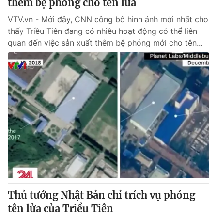
thêm bệ phóng cho tên lửa
VTV.vn - Mới đây, CNN công bố hình ảnh mới nhất cho
thấy Triều Tiên đang có nhiều hoạt động có thể liên
quan đến việc sản xuất thêm bệ phóng mới cho tên...
Thủ tướng Nhật Bản chỉ trích vụ phóng
tên lửa của Triều Tiên