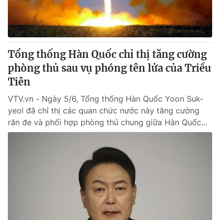
Thị trường 24h
Tấm lòng Việt
VTV4
Vươn mình bằng AI
Tổng thống Hàn Quốc chỉ thị tăng cường
VTV9
VTV8
phòng thủ sau vụ phóng tên lửa của Triều
Tiên
Liên hệ tòa soạn
English
VTV.vn - Ngày 5/6, Tổng thống Hàn Quốc Yoon Suk-
yeol đã chỉ thị các quan chức nước này tăng cường
răn đe và phối hợp phòng thủ chung giữa Hàn Quốc...
THỜI BÁO VTV
Theo dõi báo trên
Cơ quan chủ quản:
Đài Truyền hình Việt Nam
Cơ quan báo chí:
Thời báo VTV