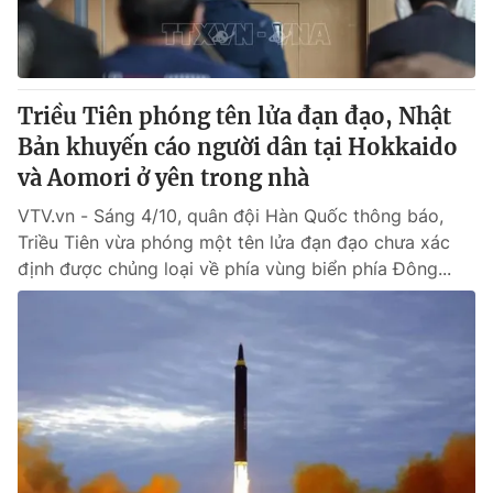
Giao lưu trực tuyến
Sản phẩm
Lịch phát sóng
Thị trường
Tư vấn
Triều Tiên phóng tên lửa đạn đạo, Nhật
Bản khuyến cáo người dân tại Hokkaido
Chuyên mục khác
và Aomori ở yên trong nhà
Emagazine
Podcast
VTV.vn - Sáng 4/10, quân đội Hàn Quốc thông báo,
Triều Tiên vừa phóng một tên lửa đạn đạo chưa xác
Photo
Infographic
định được chủng loại về phía vùng biển phía Đông...
Video
Shorts video
VTV Money
VTV Thể thao
VTV Sức khoẻ
Bất động sản