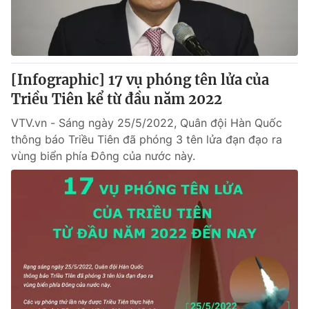
Giấy phép hoạt động báo in và báo điện tử số 483/GP-BTTTT
cấp ngày 29/12/2023
Tổng Biên tập:
Vũ Thanh Thủy
Phó Tổng Biên tập:
Nguyễn Thị Mỹ Hạnh, Phạm Quốc Thắng,
[Infographic] 17 vụ phóng tên lửa của
Nguyễn Trọng Ninh
Tổng đài VTV:
Triều Tiên kể từ đầu năm 2022
024.38 355 931 - 024.38 355 932
Ðiện thoại Thời báo VTV:
024.66 897 897
VTV.vn - Sáng ngày 25/5/2022, Quân đội Hàn Quốc
Email:
toasoan@vtv.vn
thông báo Triều Tiên đã phóng 3 tên lửa đạn đạo ra
Liên hệ quảng cáo:
024-7300.7108
vùng biển phía Đông của nước này.