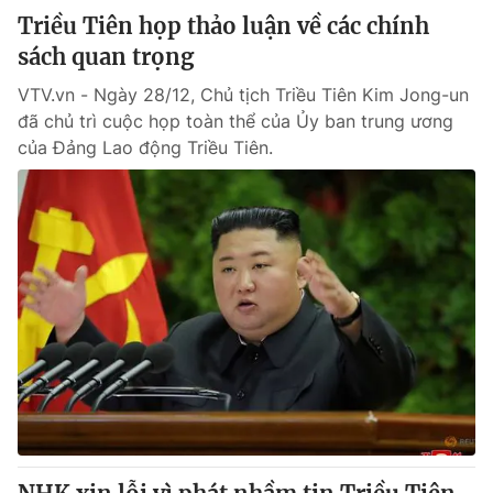
Triều Tiên họp thảo luận về các chính
sách quan trọng
VTV.vn - Ngày 28/12, Chủ tịch Triều Tiên Kim Jong-un
đã chủ trì cuộc họp toàn thể của Ủy ban trung ương
của Đảng Lao động Triều Tiên.