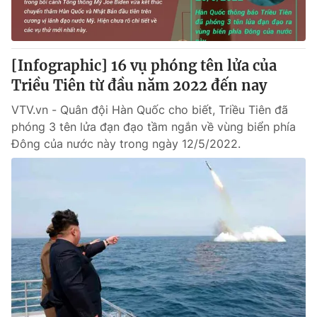
® Cấm sao chép dưới mọi hình thức nếu không có sự chấp
thuận bằng văn bản. Ghi rõ nguồn VTV.vn khi phát hành lại
[Infographic] 16 vụ phóng tên lửa của
thông tin từ website này.
Triều Tiên từ đầu năm 2022 đến nay
VTV.vn - Quân đội Hàn Quốc cho biết, Triều Tiên đã
phóng 3 tên lửa đạn đạo tầm ngắn về vùng biển phía
Đông của nước này trong ngày 12/5/2022.