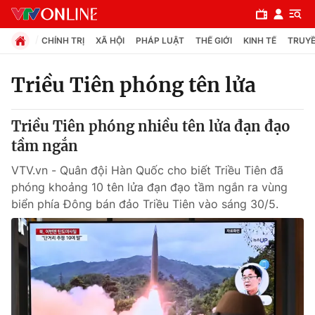
CHÍNH TRỊ
XÃ HỘI
PHÁP LUẬT
THẾ GIỚI
KINH TẾ
TRUYỀ
Triều Tiên phóng tên lửa
Chuyên mục
Triều Tiên phóng nhiều tên lửa đạn đạo
Chính trị
tầm ngắn
VTV.vn - Quân đội Hàn Quốc cho biết Triều Tiên đã
Xã hội
phóng khoảng 10 tên lửa đạn đạo tầm ngắn ra vùng
biển phía Đông bán đảo Triều Tiên vào sáng 30/5.
Pháp luật
Y tế
Thế giới