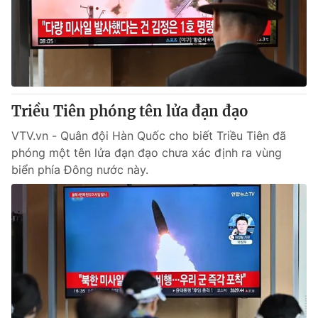
Tin tức
Kinh tế
Thế giới đó đây
Tài chính
Dữ liệu và đời sống
Câu chuyện quốc tế
Thị trường
Triều Tiên phóng tên lửa đạn đạo
Truyền hình
Góc doanh nghiệp
VTV.vn - Quân đội Hàn Quốc cho biết Triều Tiên đã
Phim VTV
Giải trí
phóng một tên lửa đạn đạo chưa xác định ra vùng
Hậu trường
biển phía Đông nước này.
Điện ảnh
Đời sống
Nhân vật
Âm nhạc
Du lịch
Khán giả
Giáo dục
Sao
Làm đẹp
Giải sao mai
Tuyển sinh
Công nghệ
Chất lượng cuộc sống
Học trực tuyến
Hitech Công nghệ tương lai