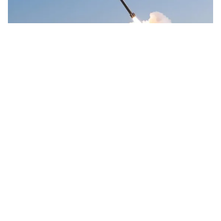
Tin mới
Video
Live
Emagazine
Trang chủ
Tín hiệu trái chiều về chính sách của Mỹ
đối với vấn đề Triều Tiên
VTV.vn - "Điểm nóng" Triều Tiên vừa lóe lên một tín
hiệu hòa dịu thì đã nhanh chóng trở lại trạng thái bế
tắc. Con đường để giải quyết vấn đề hạt nhân Triều...