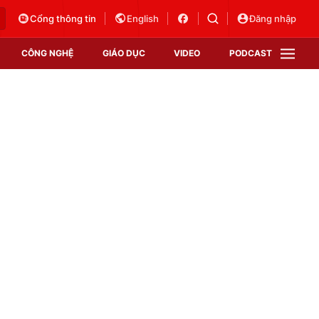
Cổng thông tin
English
Đăng nhập
CÔNG NGHỆ
GIÁO DỤC
VIDEO
PODCAST
VTV Money
VTV Thể thao
VTV Sức khoẻ
Bất động sản
Thị trường 24h
Tấm lòng Việt
Vươn mình bằng AI
VTV4
VTV8
VTV9
Lịch phát sóng
Giao lưu trực tuyến
Sự kiện