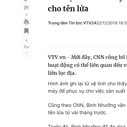
cho tên lửa
0
Trung tâm Tin tức VTV24
22/12/2019 19:
Giải trí
Đời sống
Điện ảnh
Du lịch
Âm nhạc
Làm đẹp
VTV.vn - Mới đây, CNN công bố h
Sao
Chất lượng cuộc sốn
hoạt động có thể liên quan đến 
liên lục địa.
Hình ảnh ghi lại từ vệ tinh cho th
máy để phục vụ cho việc sản xuất
Cũng theo CNN, Bình Nhưỡng vẫn ti
tên lửa từ vài tháng trước.
Trước đó, Bình Nhưỡng đã đe dọa c