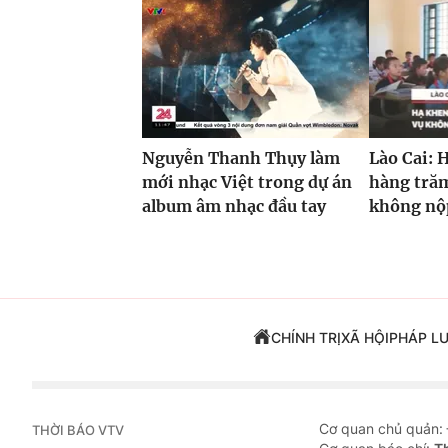
Nguyễn Thanh Thụy làm
Lào Cai: 
mới nhạc Việt trong dự án
hàng trăm
album âm nhạc đầu tay
không nộp
CHÍNH TRỊ
XÃ HỘI
PHÁP L
Cơ quan chủ quản:
THỜI BÁO VTV