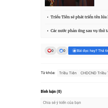
Triều Tiên sẽ phát triển tên lử
Các nước phản ứng sau vụ thử tạ
0
0
Bài đọc hay? Thả t
Từ khóa:
Triều Tiên
CHDCND Triều 
Bình luận
(
0
)