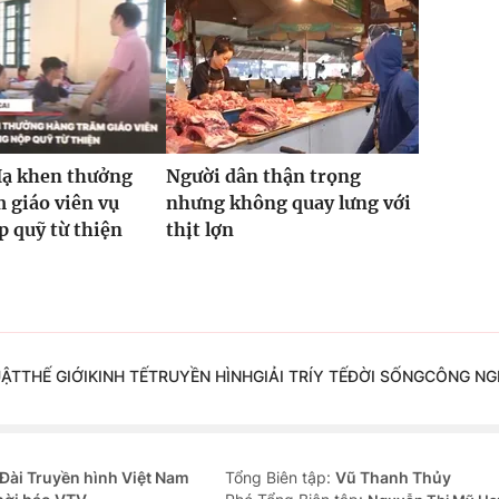
Hạ khen thưởng
Người dân thận trọng
 giáo viên vụ
nhưng không quay lưng với
 quỹ từ thiện
thịt lợn
UẬT
THẾ GIỚI
KINH TẾ
TRUYỀN HÌNH
GIẢI TRÍ
Y TẾ
ĐỜI SỐNG
CÔNG NG
Đài Truyền hình Việt Nam
Tổng Biên tập:
Vũ Thanh Thủy