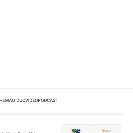
HỆ
GIÁO DỤC
VIDEO
PODCAST