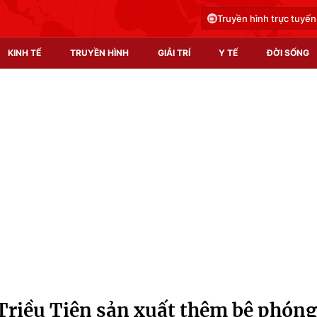
Truyền hình trực tuyến
KINH TẾ
TRUYỀN HÌNH
GIẢI TRÍ
Y TẾ
ĐỜI SỐNG
Pháp luật
Y tế
Truyền hình
Multimedia
Phim VTV
Video
Hậu trường
Shorts video
Nhân vật
Podcast
Khán giả
EMagazine
Giải sao mai
Photo
 Triều Tiên sản xuất thêm bệ phóng
Infographic