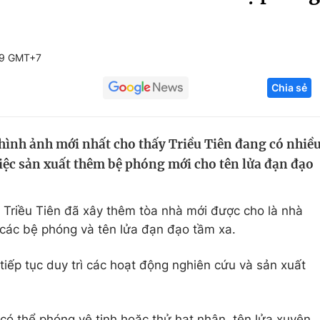
Góc ảnh
29 GMT+7
Giáo dục
Công nghệ
Chia sẻ
Tuyển sinh
Hitech Công ng
Học trực tuyến
Sản phẩm
ình ảnh mới nhất cho thấy Triều Tiên đang có nhiề
g
Thị trường
việc sản xuất thêm bệ phóng mới cho tên lửa đạn đạo
Tư vấn
ấy Triều Tiên đã xây thêm tòa nhà mới được cho là nhà
 các bệ phóng và tên lửa đạn đạo tầm xa.
ếp tục duy trì các hoạt động nghiên cứu và sản xuất
ó thể phóng vệ tinh hoặc thử hạt nhân, tên lửa xuyên