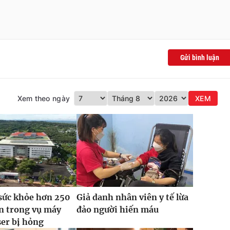
Gửi bình luận
Xem theo ngày
XEM
sức khỏe hơn 250
Giả danh nhân viên y tế lừa
n trong vụ máy
đảo người hiến máu
ser bị hỏng