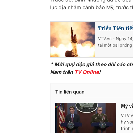
lục địa nhằm cảnh báo Mỹ, trước 
Triều Tiên ti
VTV.vn - Ngày 14/
tại một bãi phóng
* Mời quý độc giả theo dõi các c
Nam trên
TV Online
!
Tin liên quan
Mỹ vẫ
VTV.v
hy vọ
trình 