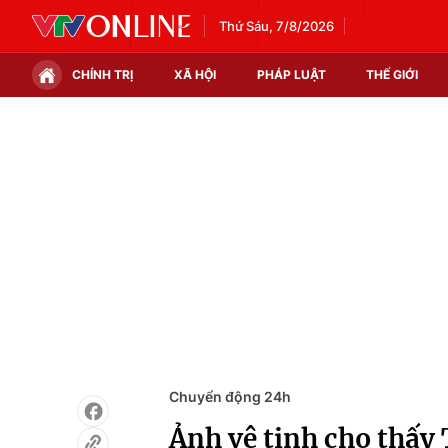
Thứ Sáu, 7/8/2026
CHÍNH TRỊ
XÃ HỘI
PHÁP LUẬT
THẾ GIỚI
Chính trị
Xã hội
Thế giới
Kinh tế
Tin tức
Tài chính
Thế giới đó đây
Thị trường
Câu chuyện quốc tế
Góc doanh nghiệp
Dữ liệu và đời sống
Chuyển động 24h
Ảnh vệ tinh cho thấy