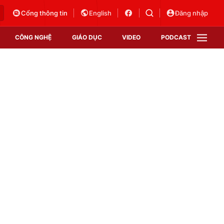
Cổng thông tin
English
Đăng nhập
CÔNG NGHỆ
GIÁO DỤC
VIDEO
PODCAST
VTV Money
VTV Thể thao
VTV Sức khoẻ
Bất động sản
Thị trường 24h
Tấm lòng Việt
Vươn mình bằng AI
VTV4
VTV8
VTV9
Lịch phát sóng
Giao lưu trực tuyến
Sự kiện