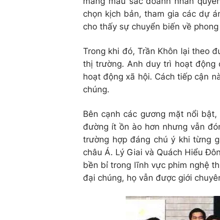
mang màu sắc doanh nhân quyền l
chọn kịch bản, tham gia các dự 
cho thấy sự chuyển biến về phong
Trong khi đó, Trần Khôn lại theo đ
thị trường. Anh duy trì hoạt động 
hoạt động xã hội. Cách tiếp cận n
chúng.
Bên cạnh các gương mặt nổi bật, 
đường ít ồn ào hơn nhưng vẫn đó
trường hợp đáng chú ý khi từng g
châu Á. Lý Giai và Quách Hiểu Đô
bền bỉ trong lĩnh vực phim nghệ t
đại chúng, họ vẫn được giới chuyê