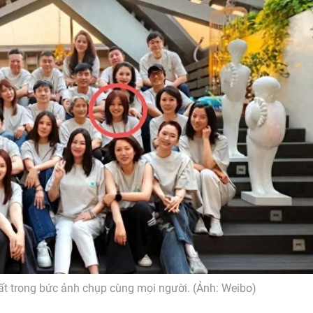
ất trong bức ảnh chụp cùng mọi người. (Ảnh: Weibo)