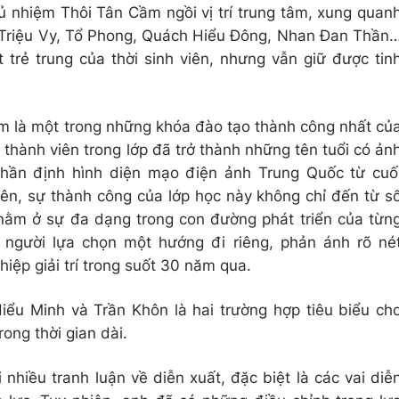
ủ nhiệm Thôi Tân Cầm ngồi vị trí trung tâm, xung quan
 Triệu Vy, Tổ Phong, Quách Hiểu Đông, Nhan Đan Thần
 trẻ trung của thời sinh viên, nhưng vẫn giữ được tin
 là một trong những khóa đào tạo thành công nhất củ
thành viên trong lớp đã trở thành những tên tuổi có ản
 phần định hình diện mạo điện ảnh Trung Quốc từ cuố
n, sự thành công của lớp học này không chỉ đến từ s
 nằm ở sự đa dạng trong con đường phát triển của từn
i người lựa chọn một hướng đi riêng, phản ánh rõ né
iệp giải trí trong suốt 30 năm qua.
iểu Minh và Trần Khôn là hai trường hợp tiêu biểu ch
rong thời gian dài.
nhiều tranh luận về diễn xuất, đặc biệt là các vai diễ