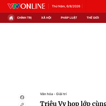
Thứ Năm, 6/8/2026
CHÍNH TRỊ
XÃ HỘI
PHÁP LUẬT
THẾ GIỚI
Chính trị
Xã hội
Thế giới
Kinh tế
Tin tức
Tài chính
Thế giới đó đây
Thị trường
Câu chuyện quốc tế
Góc doanh nghiệp
Dữ liệu và đời sống
Văn hóa - Giải trí
Triệu Vy họp lớp cù