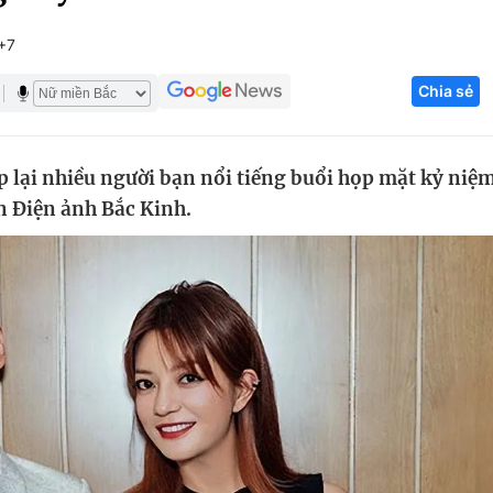
Góc ảnh
+7
Chia sẻ
Giáo dục
Công nghệ
Tuyển sinh
Hitech Công ng
p lại nhiều người bạn nổi tiếng buổi họp mặt kỷ niệ
Học trực tuyến
Sản phẩm
n Điện ảnh Bắc Kinh.
g
Thị trường
Tư vấn