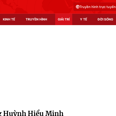
Truyền hình trực tuyến
KINH TẾ
TRUYỀN HÌNH
GIẢI TRÍ
Y TẾ
ĐỜI SỐNG
Pháp luật
Y tế
Truyền hình
Multimedia
Phim VTV
Video
Hậu trường
Shorts video
Nhân vật
Podcast
Khán giả
EMagazine
Giải sao mai
Photo
ng Huỳnh Hiểu Minh
Infographic