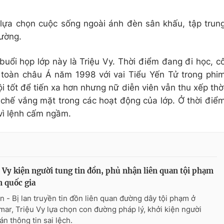
 lựa chọn cuộc sống ngoài ánh đèn sân khấu, tập trun
rường.
buổi họp lớp này là Triệu Vy. Thời điểm đang đi học, c
 toàn châu Á năm 1998 với vai Tiểu Yến Tử trong phi
ội tốt để tiến xa hơn nhưng nữ diễn viên vẫn thu xếp thờ
 chế vắng mặt trong các hoạt động của lớp. Ở thời điể
 vì lệnh cấm ngầm.
 Vy kiện người tung tin đồn, phủ nhận liên quan tội phạm
 quốc gia
n - Bị lan truyền tin đồn liên quan đường dây tội phạm ở
ar, Triệu Vy lựa chọn con đường pháp lý, khởi kiện người
án thông tin sai lệch.