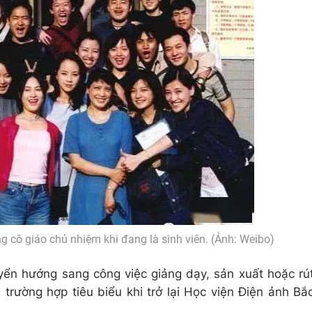
 cô giáo chủ nhiệm khi đang là sinh viên. (Ảnh: Weibo)
yển hướng sang công việc giảng dạy, sản xuất hoặc rú
là trường hợp tiêu biểu khi trở lại Học viện Điện ảnh Bắ