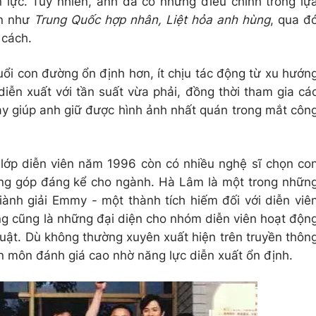
ực. Tuy nhiên, anh đã có những điều chỉnh trong lự
án như
Trung Quốc hợp nhân, Liệt hỏa anh hùng
, qua đ
 cách.
uổi con đường ổn định hơn, ít chịu tác động từ xu hướn
diễn xuất với tần suất vừa phải, đồng thời tham gia cá
ày giúp anh giữ được hình ảnh nhất quán trong mắt côn
lớp diễn viên năm 1996 còn có nhiều nghệ sĩ chọn co
ng góp đáng kể cho ngành. Hà Lâm là một trong nhữn
iành giải Emmy - một thành tích hiếm đối với diễn viê
ng cũng là những đại diện cho nhóm diễn viên hoạt độn
huật. Dù không thường xuyên xuất hiện trên truyền thôn
n môn đánh giá cao nhờ năng lực diễn xuất ổn định.