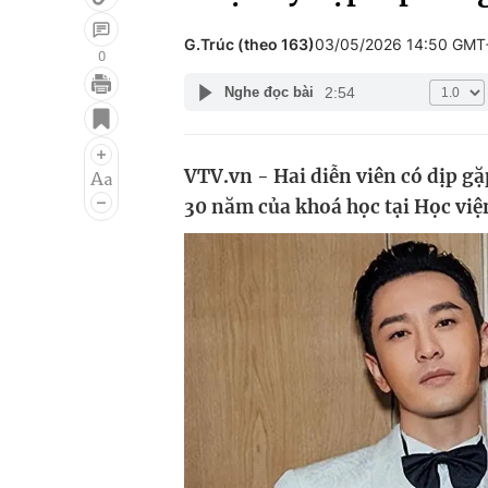
G.Trúc (theo 163)
03/05/2026 14:50 GMT
0
2:54
Nghe đọc bài
Giải trí
Đời sống
Điện ảnh
Du lịch
VTV.vn - Hai diễn viên có dịp gặ
Âm nhạc
Làm đẹp
30 năm của khoá học tại Học việ
Sao
Chất lượng cuộc sốn